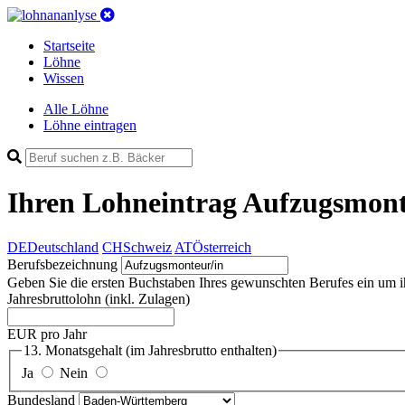
Startseite
Löhne
Wissen
Alle Löhne
Löhne eintragen
Ihren Lohneintrag
Aufzugsmonte
DE
Deutschland
CH
Schweiz
AT
Österreich
Berufsbezeichnung
Geben Sie die ersten Buchstaben Ihres gewunschten Berufes ein um ihn 
Jahresbruttolohn
(inkl. Zulagen)
EUR pro Jahr
13. Monatsgehalt
(im Jahresbrutto enthalten)
Ja
Nein
Bundesland