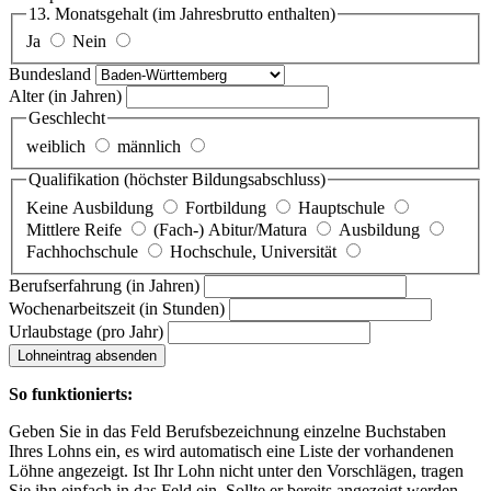
13. Monatsgehalt
(im Jahresbrutto enthalten)
Ja
Nein
Bundesland
Alter
(in Jahren)
Geschlecht
weiblich
männlich
Qualifikation
(höchster Bildungsabschluss)
Keine Ausbildung
Fortbildung
Hauptschule
Mittlere Reife
(Fach-) Abitur/Matura
Ausbildung
Fachhochschule
Hochschule, Universität
Berufserfahrung
(in Jahren)
Wochenarbeitszeit
(in Stunden)
Urlaubstage
(pro Jahr)
Lohneintrag absenden
So funktionierts:
Geben Sie in das Feld Berufsbezeichnung einzelne Buchstaben
Ihres Lohns ein, es wird automatisch eine Liste der vorhandenen
Löhne angezeigt. Ist Ihr Lohn nicht unter den Vorschlägen, tragen
Sie ihn einfach in das Feld ein. Sollte er bereits angezeigt werden,