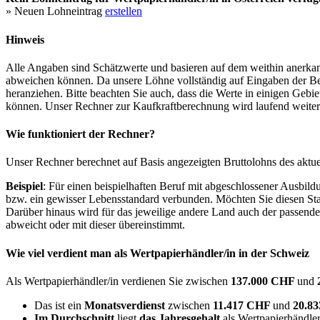
» Neuen Lohneintrag
erstellen
Hinweis
Alle Angaben sind Schätzwerte und basieren auf dem weithin anerkann
abweichen können. Da unsere Löhne vollständig auf Eingaben der Bes
heranziehen. Bitte beachten Sie auch, dass die Werte in einigen Gebi
können. Unser Rechner zur Kaufkraftberechnung wird laufend weiter op
Wie funktioniert der Rechner?
Unser Rechner berechnet auf Basis angezeigten Bruttolohns des aktu
Beispiel
: Für einen beispielhaften Beruf mit abgeschlossener Ausbil
bzw. ein gewisser Lebensstandard verbunden. Möchten Sie diesen Stan
Darüber hinaus wird für das jeweilige andere Land auch der passend
abweicht oder mit dieser übereinstimmt.
Wie viel verdient man als
Wertpapierhändler/in
in der Schweiz
Als Wertpapierhändler/in verdienen Sie zwischen
137.000 CHF
und
Das ist ein
Monatsverdienst
zwischen
11.417 CHF
und
20.8
Im Durchschnitt
liegt
das Jahresgehalt
als Wertpapierhändler