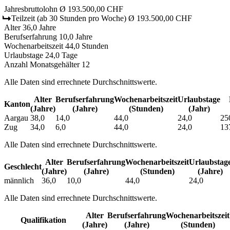
Jahresbruttolohn
Ø 193.500,00 CHF
Teilzeit
(ab 30 Stunden pro Woche)
Ø 193.500,00 CHF
Alter
36,0 Jahre
Berufserfahrung
10,0 Jahre
Wochenarbeitszeit
44,0 Stunden
Urlaubstage
24,0 Tage
Anzahl Monatsgehälter
12
Alle Daten sind errechnete Durchschnittswerte.
Alter
Berufs­erfahrung
Wochen­arbeitszeit
Urlaubs­tage
Kanton
(Jahre)
(Jahre)
(Stunden)
(Jahr)
Aargau
38,0
14,0
44,0
24,0
25
Zug
34,0
6,0
44,0
24,0
13
Alle Daten sind errechnete Durchschnittswerte.
Alter
Berufs­erfahrung
Wochen­arbeitszeit
Urlaubs­tag
Geschlecht
(Jahre)
(Jahre)
(Stunden)
(Jahre)
männlich
36,0
10,0
44,0
24,0
Alle Daten sind errechnete Durchschnittswerte.
Alter
Berufs­erfahrung
Wochen­arbeitszeit
Qualifikation
(Jahre)
(Jahre)
(Stunden)