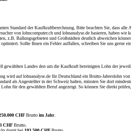
ten Standard der Kaufkraftberechnung. Bitte beachten Sie, dass alle 
ucher von lohncomputer.ch und lohnanalyse.de basieren, haben wir kei
eten, z.B. Ballungsgebieten und Großstädten deutlich abweichen können
timiert. Sollte Ihnen ein Fehler auffallen, schreiben Sie uns gerne e
ell gewählten Landes den um die Kaufkraft bereinigten Lohn der jeweil
dung wird auf lohnanalyse.de für Deutschland ein Brutto-Jahreslohn vo
dard als Angestellter in der Schweiz halten, müssten Sie dort mindes
e Lohn für den gewählten Beruf angezeigt. So können Sie direkt prüfen
250.000 CHF
Brutto
im Jahr
.
33 CHF
Brutto.
/in damit bei
193.500 CHF
Brutto.