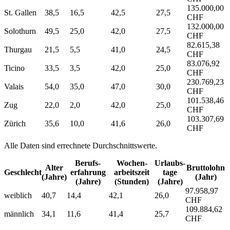
135.000,00
St. Gallen
38,5
16,5
42,5
27,5
CHF
132.000,00
Solothurn
49,5
25,0
42,0
27,5
CHF
82.615,38
Thurgau
21,5
5,5
41,0
24,5
CHF
83.076,92
Ticino
33,5
3,5
42,0
25,0
CHF
230.769,23
Valais
54,0
35,0
47,0
30,0
CHF
101.538,46
Zug
22,0
2,0
42,0
25,0
CHF
103.307,69
Zürich
35,6
10,0
41,6
26,0
CHF
Alle Daten sind errechnete Durchschnittswerte.
Berufs­
Wochen­
Urlaubs­
Alter
Bruttolohn
Geschlecht
erfahrung
arbeitszeit
tage
(Jahre)
(Jahr)
(Jahre)
(Stunden)
(Jahre)
97.958,97
weiblich
40,7
14,4
42,1
26,0
CHF
109.884,62
männlich
34,1
11,6
41,4
25,7
CHF