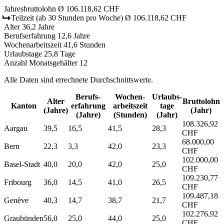
Jahresbruttolohn
Ø 106.118,62 CHF
Teilzeit
(ab 30 Stunden pro Woche)
Ø 106.118,62 CHF
Alter
36,2 Jahre
Berufserfahrung
12,6 Jahre
Wochenarbeitszeit
41,6 Stunden
Urlaubstage
25,8 Tage
Anzahl Monatsgehälter
12
Alle Daten sind errechnete Durchschnittswerte.
Berufs­
Wochen­
Urlaubs­
Alter
Bruttolohn
Kanton
erfahrung
arbeitszeit
tage
(Jahre)
(Jahr)
(Jahre)
(Stunden)
(Jahr)
108.326,92
Aargau
39,5
16,5
41,5
28,3
CHF
68.000,00
Bern
22,3
3,3
42,0
23,3
CHF
102.000,00
Basel-Stadt
40,0
20,0
42,0
25,0
CHF
109.230,77
Fribourg
36,0
14,5
41,0
26,5
CHF
109.487,18
Genève
40,3
14,7
38,7
21,7
CHF
102.276,92
Graubünden
56,0
25,0
44,0
25,0
CHF