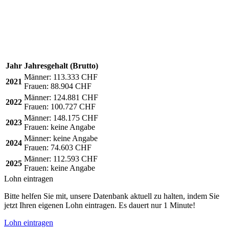
Jahr
Jahresgehalt (Brutto)
Männer:
113.333 CHF
2021
Frauen:
88.904 CHF
Männer:
124.881 CHF
2022
Frauen:
100.727 CHF
Männer:
148.175 CHF
2023
Frauen:
keine Angabe
Männer:
keine Angabe
2024
Frauen:
74.603 CHF
Männer:
112.593 CHF
2025
Frauen:
keine Angabe
Lohn eintragen
Bitte helfen Sie mit, unsere Datenbank aktuell zu halten, indem Sie
jetzt Ihren eigenen Lohn eintragen. Es dauert nur 1 Minute!
Lohn eintragen