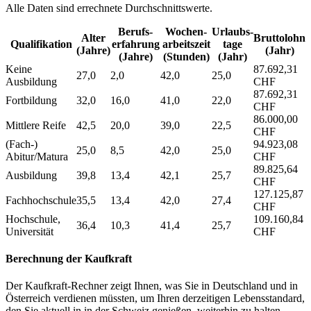
Alle Daten sind errechnete Durchschnittswerte.
Berufs­
Wochen­
Urlaubs­
Alter
Bruttolohn
Qualifikation
erfahrung
arbeitszeit
tage
(Jahre)
(Jahr)
(Jahre)
(Stunden)
(Jahr)
Keine
87.692,31
27,0
2,0
42,0
25,0
Ausbildung
CHF
87.692,31
Fortbildung
32,0
16,0
41,0
22,0
CHF
86.000,00
Mittlere Reife
42,5
20,0
39,0
22,5
CHF
(Fach-)
94.923,08
25,0
8,5
42,0
25,0
Abitur/Matura
CHF
89.825,64
Ausbildung
39,8
13,4
42,1
25,7
CHF
127.125,87
Fachhochschule
35,5
13,4
42,0
27,4
CHF
Hochschule,
109.160,84
36,4
10,3
41,4
25,7
Universität
CHF
Berechnung der Kaufkraft
Der Kaufkraft-Rechner zeigt Ihnen, was Sie in Deutschland und in
Österreich verdienen müssten, um Ihren derzeitigen Lebensstandard,
den Sie aktuell in in der Schweiz genießen, weiterhin zu halten.