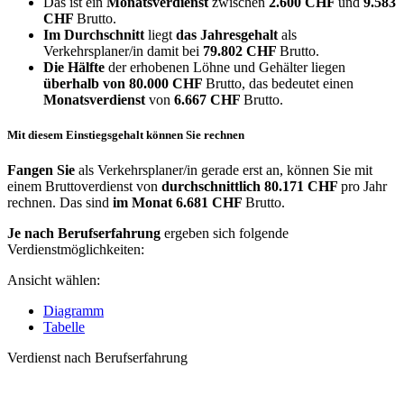
Das ist ein
Monatsverdienst
zwischen
2.600 CHF
und
9.583
CHF
Brutto.
Im Durchschnitt
liegt
das Jahresgehalt
als
Verkehrsplaner/in damit bei
79.802 CHF
Brutto.
Die Hälfte
der erhobenen Löhne und Gehälter liegen
überhalb von
80.000 CHF
Brutto, das bedeutet einen
Monatsverdienst
von
6.667 CHF
Brutto.
Mit diesem Einstiegsgehalt können Sie rechnen
Fangen Sie
als Verkehrsplaner/in gerade erst an, können Sie mit
einem Bruttoverdienst von
durchschnittlich
80.171 CHF
pro Jahr
rechnen. Das sind
im Monat
6.681 CHF
Brutto.
Je nach Berufserfahrung
ergeben sich folgende
Verdienstmöglichkeiten:
Ansicht wählen:
Diagramm
Tabelle
Verdienst nach Berufserfahrung