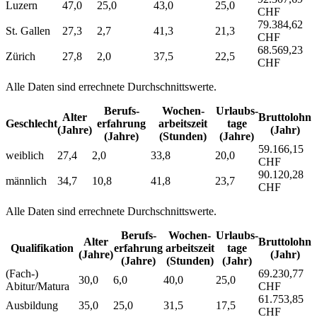
Luzern
47,0
25,0
43,0
25,0
CHF
79.384,62
St. Gallen
27,3
2,7
41,3
21,3
CHF
68.569,23
Zürich
27,8
2,0
37,5
22,5
CHF
Alle Daten sind errechnete Durchschnittswerte.
Berufs­
Wochen­
Urlaubs­
Alter
Bruttolohn
Geschlecht
erfahrung
arbeitszeit
tage
(Jahre)
(Jahr)
(Jahre)
(Stunden)
(Jahre)
59.166,15
weiblich
27,4
2,0
33,8
20,0
CHF
90.120,28
männlich
34,7
10,8
41,8
23,7
CHF
Alle Daten sind errechnete Durchschnittswerte.
Berufs­
Wochen­
Urlaubs­
Alter
Bruttolohn
Qualifikation
erfahrung
arbeitszeit
tage
(Jahre)
(Jahr)
(Jahre)
(Stunden)
(Jahr)
(Fach-)
69.230,77
30,0
6,0
40,0
25,0
Abitur/Matura
CHF
61.753,85
Ausbildung
35,0
25,0
31,5
17,5
CHF