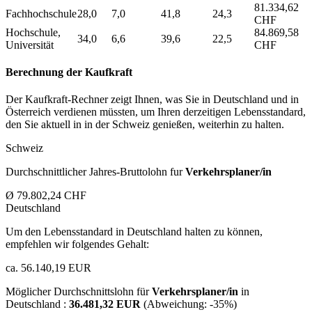
81.334,62
Fachhochschule
28,0
7,0
41,8
24,3
CHF
Hochschule,
84.869,58
34,0
6,6
39,6
22,5
Universität
CHF
Berechnung der Kaufkraft
Der Kaufkraft-Rechner zeigt Ihnen, was Sie in Deutschland und in
Österreich verdienen müssten, um Ihren derzeitigen Lebensstandard,
den Sie aktuell in in der Schweiz genießen, weiterhin zu halten.
Schweiz
Durchschnittlicher Jahres-Bruttolohn fur
Verkehrsplaner/in
Ø 79.802,24 CHF
Deutschland
Um den Lebensstandard in Deutschland halten zu können,
empfehlen wir folgendes Gehalt:
ca. 56.140,19 EUR
Möglicher Durchschnittslohn für
Verkehrsplaner/in
in
Deutschland :
36.481,32 EUR
(Abweichung:
-35%
)