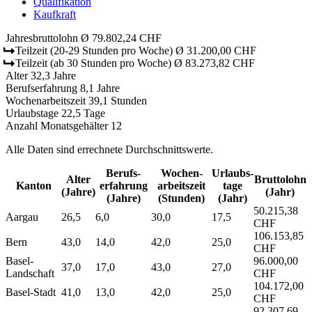
Qualifikation
Kaufkraft
Jahresbruttolohn
Ø 79.802,24 CHF
Teilzeit
(20-29 Stunden pro Woche)
Ø 31.200,00 CHF
Teilzeit
(ab 30 Stunden pro Woche)
Ø 83.273,82 CHF
Alter
32,3 Jahre
Berufserfahrung
8,1 Jahre
Wochenarbeitszeit
39,1 Stunden
Urlaubstage
22,5 Tage
Anzahl Monatsgehälter
12
Alle Daten sind errechnete Durchschnittswerte.
Berufs­
Wochen­
Urlaubs­
Alter
Bruttolohn
Kanton
erfahrung
arbeitszeit
tage
(Jahre)
(Jahr)
(Jahre)
(Stunden)
(Jahr)
50.215,38
Aargau
26,5
6,0
30,0
17,5
CHF
106.153,85
Bern
43,0
14,0
42,0
25,0
CHF
Basel-
96.000,00
37,0
17,0
43,0
27,0
Landschaft
CHF
104.172,00
Basel-Stadt
41,0
13,0
42,0
25,0
CHF
92.307,69