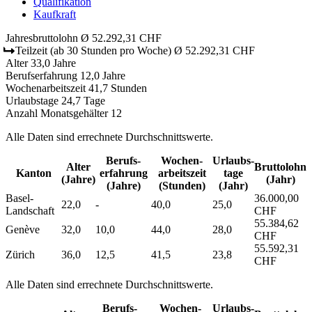
Qualifikation
Kaufkraft
Jahresbruttolohn
Ø 52.292,31 CHF
Teilzeit
(ab 30 Stunden pro Woche)
Ø 52.292,31 CHF
Alter
33,0 Jahre
Berufserfahrung
12,0 Jahre
Wochenarbeitszeit
41,7 Stunden
Urlaubstage
24,7 Tage
Anzahl Monatsgehälter
12
Alle Daten sind errechnete Durchschnittswerte.
Berufs­
Wochen­
Urlaubs­
Alter
Bruttolohn
Kanton
erfahrung
arbeitszeit
tage
(Jahre)
(Jahr)
(Jahre)
(Stunden)
(Jahr)
Basel-
36.000,00
22,0
-
40,0
25,0
Landschaft
CHF
55.384,62
Genève
32,0
10,0
44,0
28,0
CHF
55.592,31
Zürich
36,0
12,5
41,5
23,8
CHF
Alle Daten sind errechnete Durchschnittswerte.
Berufs­
Wochen­
Urlaubs­