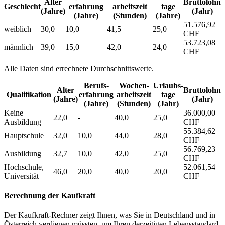
Alter
Bruttolohn
Geschlecht
erfahrung
arbeitszeit
tage
(Jahre)
(Jahr)
(Jahre)
(Stunden)
(Jahre)
51.576,92
weiblich
30,0
10,0
41,5
25,0
CHF
53.723,08
männlich
39,0
15,0
42,0
24,0
CHF
Alle Daten sind errechnete Durchschnittswerte.
Berufs­
Wochen­
Urlaubs­
Alter
Bruttolohn
Qualifikation
erfahrung
arbeitszeit
tage
(Jahre)
(Jahr)
(Jahre)
(Stunden)
(Jahr)
Keine
36.000,00
22,0
-
40,0
25,0
Ausbildung
CHF
55.384,62
Hauptschule
32,0
10,0
44,0
28,0
CHF
56.769,23
Ausbildung
32,7
10,0
42,0
25,0
CHF
Hochschule,
52.061,54
46,0
20,0
40,0
20,0
Universität
CHF
Berechnung der Kaufkraft
Der Kaufkraft-Rechner zeigt Ihnen, was Sie in Deutschland und in
Österreich verdienen müssten, um Ihren derzeitigen Lebensstandard,