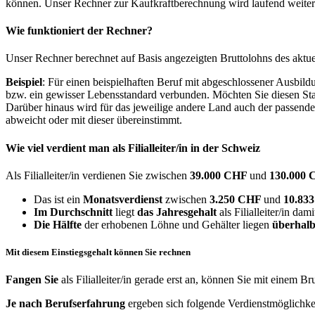
können. Unser Rechner zur Kaufkraftberechnung wird laufend weiter op
Wie funktioniert der Rechner?
Unser Rechner berechnet auf Basis angezeigten Bruttolohns des aktu
Beispiel
: Für einen beispielhaften Beruf mit abgeschlossener Ausbil
bzw. ein gewisser Lebensstandard verbunden. Möchten Sie diesen Stan
Darüber hinaus wird für das jeweilige andere Land auch der passend
abweicht oder mit dieser übereinstimmt.
Wie viel verdient man als
Filialleiter/in
in der Schweiz
Als Filialleiter/in verdienen Sie zwischen
39.000 CHF
und
130.000
Das ist ein
Monatsverdienst
zwischen
3.250 CHF
und
10.83
Im Durchschnitt
liegt
das Jahresgehalt
als Filialleiter/in dam
Die Hälfte
der erhobenen Löhne und Gehälter liegen
überhalb
Mit diesem Einstiegsgehalt können Sie rechnen
Fangen Sie
als Filialleiter/in gerade erst an, können Sie mit einem B
Je nach Berufserfahrung
ergeben sich folgende Verdienstmöglichke