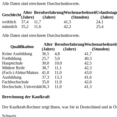
Alle Daten sind errechnete Durchschnittswerte.
Alter
Berufs­erfahrung
Wochen­arbeitszeit
Urlaubs­tag
Geschlecht
(Jahre)
(Jahre)
(Stunden)
(Jahre)
weiblich
37,4
11,7
41,5
24,1
männlich
35,2
11,6
42,2
25,4
Alle Daten sind errechnete Durchschnittswerte.
Alter
Berufs­erfahrung
Wochen­arbeitszeit
Qualifikation
(Jahre)
(Jahre)
(Stunden)
Keine Ausbildung
36,5
4,8
41,7
Fortbildung
25,7
5,0
40,3
Hauptschule
30,0
10,0
42,5
Mittlere Reife
38,7
11,1
42,3
(Fach-) Abitur/Matura
41,0
11,0
43,0
Ausbildung
37,3
13,3
41,6
Fachhochschule
35,0
11,9
42,6
Hochschule, Universität
36,3
11,0
41,3
Berechnung der Kaufkraft
Der Kaufkraft-Rechner zeigt Ihnen, was Sie in Deutschland und in Öst
Schweiz