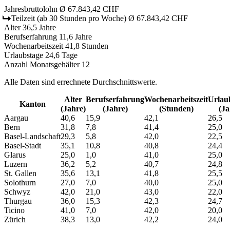
Jahresbruttolohn
Ø 67.843,42 CHF
Teilzeit
(ab 30 Stunden pro Woche)
Ø 67.843,42 CHF
Alter
36,5 Jahre
Berufserfahrung
11,6 Jahre
Wochenarbeitszeit
41,8 Stunden
Urlaubstage
24,6 Tage
Anzahl Monatsgehälter
12
Alle Daten sind errechnete Durchschnittswerte.
Alter
Berufs­erfahrung
Wochen­arbeitszeit
Urlaub
Kanton
(Jahre)
(Jahre)
(Stunden)
(Ja
Aargau
40,6
15,9
42,1
26,5
Bern
31,8
7,8
41,4
25,0
Basel-Landschaft
29,3
5,8
42,0
22,5
Basel-Stadt
35,1
10,8
40,8
24,4
Glarus
25,0
1,0
41,0
25,0
Luzern
36,2
5,2
40,7
24,8
St. Gallen
35,6
13,1
41,8
25,5
Solothurn
27,0
7,0
40,0
25,0
Schwyz
42,0
21,0
43,0
22,0
Thurgau
36,0
15,3
42,3
24,7
Ticino
41,0
7,0
42,0
20,0
Zürich
38,3
13,0
42,2
24,0