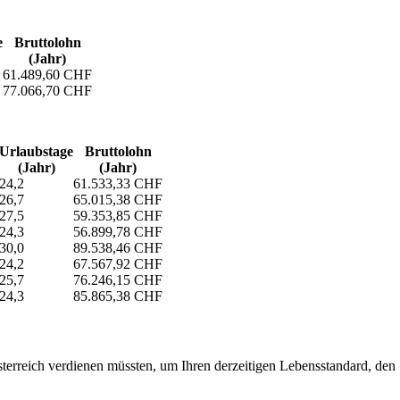
e
Bruttolohn
(Jahr)
61.489,60 CHF
77.066,70 CHF
Urlaubs­tage
Bruttolohn
(Jahr)
(Jahr)
24,2
61.533,33 CHF
26,7
65.015,38 CHF
27,5
59.353,85 CHF
24,3
56.899,78 CHF
30,0
89.538,46 CHF
24,2
67.567,92 CHF
25,7
76.246,15 CHF
24,3
85.865,38 CHF
erreich verdienen müssten, um Ihren derzeitigen Lebensstandard, den Si