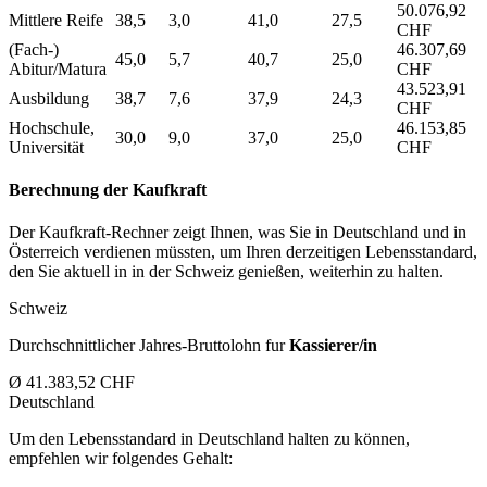
50.076,92
Mittlere Reife
38,5
3,0
41,0
27,5
CHF
(Fach-)
46.307,69
45,0
5,7
40,7
25,0
Abitur/Matura
CHF
43.523,91
Ausbildung
38,7
7,6
37,9
24,3
CHF
Hochschule,
46.153,85
30,0
9,0
37,0
25,0
Universität
CHF
Berechnung der Kaufkraft
Der Kaufkraft-Rechner zeigt Ihnen, was Sie in Deutschland und in
Österreich verdienen müssten, um Ihren derzeitigen Lebensstandard,
den Sie aktuell in in der Schweiz genießen, weiterhin zu halten.
Schweiz
Durchschnittlicher Jahres-Bruttolohn fur
Kassierer/in
Ø 41.383,52 CHF
Deutschland
Um den Lebensstandard in Deutschland halten zu können,
empfehlen wir folgendes Gehalt: