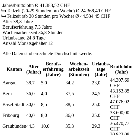
Jahresbruttolohn
Ø 41.383,52 CHF
Teilzeit
(20-29 Stunden pro Woche)
Ø 24.368,49 CHF
Teilzeit
(ab 30 Stunden pro Woche)
Ø 44.534,45 CHF
Alter
38,8 Jahre
Berufserfahrung
7,3 Jahre
Wochenarbeitszeit
36,8 Stunden
Urlaubstage
24,8 Tage
Anzahl Monatsgehälter
12
Alle Daten sind errechnete Durchschnittswerte.
Berufs­
Wochen­
Urlaubs­
Alter
Bruttolohn
Kanton
erfahrung
arbeitszeit
tage
(Jahre)
(Jahr)
(Jahre)
(Stunden)
(Jahr)
44.307,69
Aargau
38,7
5,0
34,2
23,0
CHF
43.153,85
Bern
36,0
4,0
37,5
24,5
CHF
47.076,92
Basel-Stadt
30,0
8,5
38,5
25,0
CHF
33.600,00
Fribourg
40,0
8,0
36,0
25,0
CHF
36.470,77
Graubünden
44,3
10,0
35,3
29,3
CHF
30.923,08