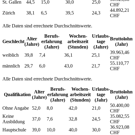
St. Gallen
44,5
15,0
30,0
25,0
CHF
44.892,21
Zürich
38,1
6,5
39,5
24,3
CHF
Alle Daten sind errechnete Durchschnittswerte.
Berufs­
Wochen­
Urlaubs­
Alter
Bruttolohn
Geschlecht
erfahrung
arbeitszeit
tage
(Jahre)
(Jahr)
(Jahre)
(Stunden)
(Jahre)
39.963,46
weiblich
39,8
7,4
36,1
25,1
CHF
55.110,77
männlich
29,7
6,0
43,0
21,7
CHF
Alle Daten sind errechnete Durchschnittswerte.
Berufs­
Wochen­
Urlaubs­
Alter
Bruttolohn
Qualifikation
erfahrung
arbeitszeit
tage
(Jahre)
(Jahr)
(Jahre)
(Stunden)
(Jahr)
50.400,00
Ohne Angabe
52,0
8,0
42,0
21,0
CHF
Keine
35.082,55
37,0
7,6
32,8
24,5
Ausbildung
CHF
36.923,08
Hauptschule
39,0
10,0
40,0
30,0
CHF