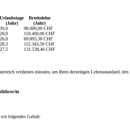
Urlaubs­tage
Bruttolohn
(Jahr)
(Jahr)
30,0
98.000,00 CHF
28,0
110.400,00 CHF
26,0
69.895,38 CHF
28,3
112.343,59 CHF
27,5
131.538,46 CHF
erreich verdienen müssten, um Ihren derzeitigen Lebensstandard, den Si
sführer/in
wir folgendes Gehalt: