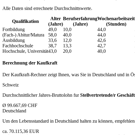
Alle Daten sind errechnete Durchschnittswerte.
Alter
Berufs­erfahrung
Wochen­arbeitszeit
Qualifikation
(Jahre)
(Jahre)
(Stunden)
Fortbildung
49,0
10,0
44,0
(Fach-) Abitur/Matura
58,0
40,0
44,0
Ausbildung
33,6
12,0
42,6
Fachhochschule
38,7
13,3
42,7
Hochschule, Universität
43,0
20,0
40,0
Berechnung der Kaufkraft
Der Kaufkraft-Rechner zeigt Ihnen, was Sie in Deutschland und in Öst
Schweiz
Durchschnittlicher Jahres-Bruttolohn fur
Stellvertretende/r Geschäft
Ø 99.667,69 CHF
Deutschland
Um den Lebensstandard in Deutschland halten zu können, empfehlen 
ca. 70.115,36 EUR