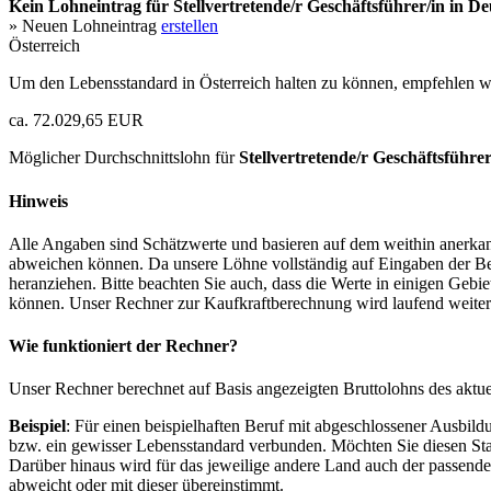
Kein Lohneintrag für
Stellvertretende/r Geschäftsführer/in
in De
» Neuen Lohneintrag
erstellen
Österreich
Um den Lebensstandard in Österreich halten zu können, empfehlen wi
ca. 72.029,65 EUR
Möglicher Durchschnittslohn für
Stellvertretende/r Geschäftsführer
Hinweis
Alle Angaben sind Schätzwerte und basieren auf dem weithin anerkann
abweichen können. Da unsere Löhne vollständig auf Eingaben der Bes
heranziehen. Bitte beachten Sie auch, dass die Werte in einigen Gebi
können. Unser Rechner zur Kaufkraftberechnung wird laufend weiter op
Wie funktioniert der Rechner?
Unser Rechner berechnet auf Basis angezeigten Bruttolohns des aktu
Beispiel
: Für einen beispielhaften Beruf mit abgeschlossener Ausbil
bzw. ein gewisser Lebensstandard verbunden. Möchten Sie diesen Stan
Darüber hinaus wird für das jeweilige andere Land auch der passend
abweicht oder mit dieser übereinstimmt.