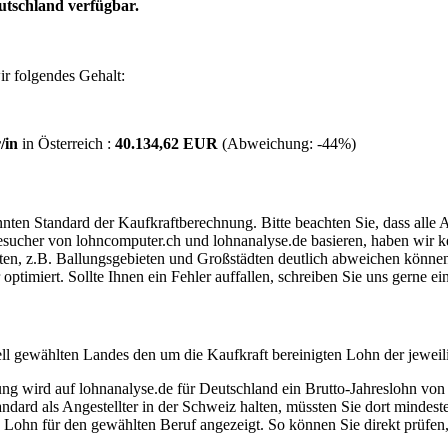
utschland verfügbar.
r folgendes Gehalt:
/in
in Österreich :
40.134,62 EUR
(Abweichung:
-44%
)
ten Standard der Kaufkraftberechnung. Bitte beachten Sie, dass alle 
ucher von lohncomputer.ch und lohnanalyse.de basieren, haben wir kei
eten, z.B. Ballungsgebieten und Großstädten deutlich abweichen können
timiert. Sollte Ihnen ein Fehler auffallen, schreiben Sie uns gerne e
ell gewählten Landes den um die Kaufkraft bereinigten Lohn der jeweil
dung wird auf lohnanalyse.de für Deutschland ein Brutto-Jahreslohn vo
dard als Angestellter in der Schweiz halten, müssten Sie dort mindes
e Lohn für den gewählten Beruf angezeigt. So können Sie direkt prüfen