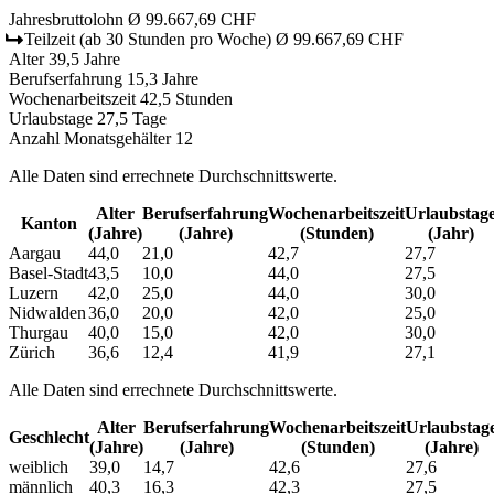
Jahresbruttolohn
Ø 99.667,69 CHF
Teilzeit
(ab 30 Stunden pro Woche)
Ø 99.667,69 CHF
Alter
39,5 Jahre
Berufserfahrung
15,3 Jahre
Wochenarbeitszeit
42,5 Stunden
Urlaubstage
27,5 Tage
Anzahl Monatsgehälter
12
Alle Daten sind errechnete Durchschnittswerte.
Alter
Berufs­erfahrung
Wochen­arbeitszeit
Urlaubs­tag
Kanton
(Jahre)
(Jahre)
(Stunden)
(Jahr)
Aargau
44,0
21,0
42,7
27,7
Basel-Stadt
43,5
10,0
44,0
27,5
Luzern
42,0
25,0
44,0
30,0
Nidwalden
36,0
20,0
42,0
25,0
Thurgau
40,0
15,0
42,0
30,0
Zürich
36,6
12,4
41,9
27,1
Alle Daten sind errechnete Durchschnittswerte.
Alter
Berufs­erfahrung
Wochen­arbeitszeit
Urlaubs­tag
Geschlecht
(Jahre)
(Jahre)
(Stunden)
(Jahre)
weiblich
39,0
14,7
42,6
27,6
männlich
40,3
16,3
42,3
27,5