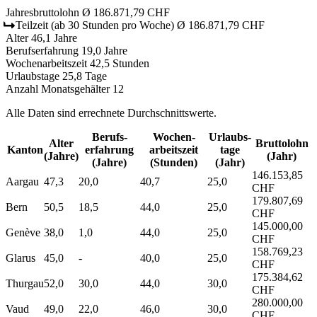
Jahresbruttolohn
Ø 186.871,79 CHF
Teilzeit
(ab 30 Stunden pro Woche)
Ø 186.871,79 CHF
Alter
46,1 Jahre
Berufserfahrung
19,0 Jahre
Wochenarbeitszeit
42,5 Stunden
Urlaubstage
25,8 Tage
Anzahl Monatsgehälter
12
Alle Daten sind errechnete Durchschnittswerte.
Berufs­
Wochen­
Urlaubs­
Alter
Bruttolohn
Kanton
erfahrung
arbeitszeit
tage
(Jahre)
(Jahr)
(Jahre)
(Stunden)
(Jahr)
146.153,85
Aargau
47,3
20,0
40,7
25,0
CHF
179.807,69
Bern
50,5
18,5
44,0
25,0
CHF
145.000,00
Genève
38,0
1,0
44,0
25,0
CHF
158.769,23
Glarus
45,0
-
40,0
25,0
CHF
175.384,62
Thurgau
52,0
30,0
44,0
30,0
CHF
280.000,00
Vaud
49,0
22,0
46,0
30,0
CHF