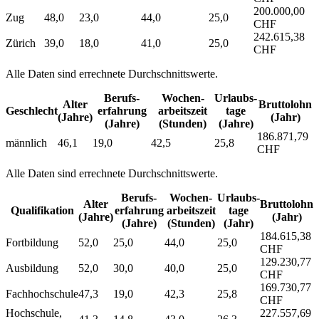
200.000,00
Zug
48,0
23,0
44,0
25,0
CHF
242.615,38
Zürich
39,0
18,0
41,0
25,0
CHF
Alle Daten sind errechnete Durchschnittswerte.
Berufs­
Wochen­
Urlaubs­
Alter
Bruttolohn
Geschlecht
erfahrung
arbeitszeit
tage
(Jahre)
(Jahr)
(Jahre)
(Stunden)
(Jahre)
186.871,79
männlich
46,1
19,0
42,5
25,8
CHF
Alle Daten sind errechnete Durchschnittswerte.
Berufs­
Wochen­
Urlaubs­
Alter
Bruttolohn
Qualifikation
erfahrung
arbeitszeit
tage
(Jahre)
(Jahr)
(Jahre)
(Stunden)
(Jahr)
184.615,38
Fortbildung
52,0
25,0
44,0
25,0
CHF
129.230,77
Ausbildung
52,0
30,0
40,0
25,0
CHF
169.730,77
Fachhochschule
47,3
19,0
42,3
25,8
CHF
Hochschule,
227.557,69