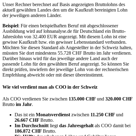
Unser Rechner berechnet auf Basis angezeigten Bruttolohns des
aktuell gewählten Landes den um die Kaufkraft bereinigten Lohn
der jeweiligen anderen Länder.
Beispiel
: Für einen beispielhaften Beruf mit abgeschlossener
Ausbildung wird auf lohnanalyse.de für Deutschland ein Brutto-
Jahreslohn von 32.400 EUR angezeigt. Mit diesem Lohn ist eine
gewisse Kaufkraft bzw. ein gewisser Lebensstandard verbunden.
Möchten Sie diesen Standard als Angestellter in der Schweiz halten,
müssten Sie dort mindestens 55.728 CHF Brutto im Jahr verdienen.
Darüber hinaus wird für das jeweilige andere Land auch der
passende Lohn für den gewählten Beruf angezeigt. So können Sie
direkt prüfen, inwiefern der jeweilige Lohn von der rechnerischen
Empfehlung abweicht oder mit dieser übereinstimmt.
Wie viel verdient man als
COO
in der Schweiz
Als COO verdienen Sie zwischen
135.000 CHF
und
320.000 CHF
Brutto
im Jahr
.
Das ist ein
Monatsverdienst
zwischen
11.250 CHF
und
26.667 CHF
Brutto.
Im Durchschnitt
liegt
das Jahresgehalt
als COO damit bei
186.872 CHF
Brutto.