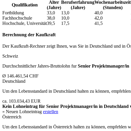
Alter
Berufs­erfahrung
Wochen­arbeitszeit
Qualifikation
(Jahre)
(Jahre)
(Stunden)
Fortbildung
33,0
13,0
40,0
Fachhochschule
38,0
10,0
42,0
Hochschule, Universität
39,5
17,5
41,5
Berechnung der Kaufkraft
Der Kaufkraft-Rechner zeigt Ihnen, was Sie in Deutschland und in Öst
Schweiz
Durchschnittlicher Jahres-Bruttolohn fur
Senior Projektmanager/in
Ø 146.461,54 CHF
Deutschland
Um den Lebensstandard in Deutschland halten zu können, empfehlen 
ca. 103.034,43 EUR
Kein Lohneintrag für
Senior Projektmanager/in
in Deutschland 
» Neuen Lohneintrag
erstellen
Österreich
Um den Lebensstandard in Österreich halten zu können, empfehlen wi