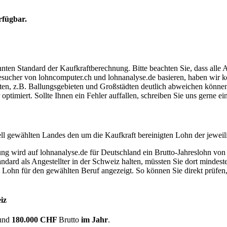
rfügbar.
ten Standard der Kaufkraftberechnung. Bitte beachten Sie, dass alle 
ucher von lohncomputer.ch und lohnanalyse.de basieren, haben wir kei
eten, z.B. Ballungsgebieten und Großstädten deutlich abweichen können
timiert. Sollte Ihnen ein Fehler auffallen, schreiben Sie uns gerne e
ell gewählten Landes den um die Kaufkraft bereinigten Lohn der jeweil
dung wird auf lohnanalyse.de für Deutschland ein Brutto-Jahreslohn vo
dard als Angestellter in der Schweiz halten, müssten Sie dort mindes
e Lohn für den gewählten Beruf angezeigt. So können Sie direkt prüfen
iz
und
180.000 CHF
Brutto
im Jahr
.