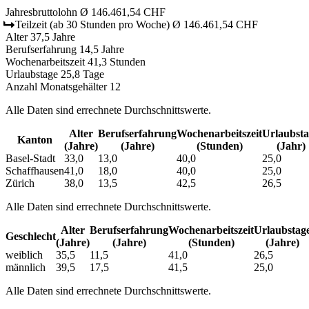
Jahresbruttolohn
Ø 146.461,54 CHF
Teilzeit
(ab 30 Stunden pro Woche)
Ø 146.461,54 CHF
Alter
37,5 Jahre
Berufserfahrung
14,5 Jahre
Wochenarbeitszeit
41,3 Stunden
Urlaubstage
25,8 Tage
Anzahl Monatsgehälter
12
Alle Daten sind errechnete Durchschnittswerte.
Alter
Berufs­erfahrung
Wochen­arbeitszeit
Urlaubs­t
Kanton
(Jahre)
(Jahre)
(Stunden)
(Jahr)
Basel-Stadt
33,0
13,0
40,0
25,0
Schaffhausen
41,0
18,0
40,0
25,0
Zürich
38,0
13,5
42,5
26,5
Alle Daten sind errechnete Durchschnittswerte.
Alter
Berufs­erfahrung
Wochen­arbeitszeit
Urlaubs­tag
Geschlecht
(Jahre)
(Jahre)
(Stunden)
(Jahre)
weiblich
35,5
11,5
41,0
26,5
männlich
39,5
17,5
41,5
25,0
Alle Daten sind errechnete Durchschnittswerte.