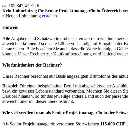
ca. 105.847,47 EUR
Kein Lohneintrag für
Senior Projektmanager/in
in Österreich ve
» Neuen Lohneintrag
erstellen
Hinweis
Alle Angaben sind Schätzwerte und basieren auf dem weithin anerkann
abweichen können. Da unsere Löhne vollständig auf Eingaben der Bes
heranziehen. Bitte beachten Sie auch, dass die Werte in einigen Gebi
können. Unser Rechner zur Kaufkraftberechnung wird laufend weiter op
Wie funktioniert der Rechner?
Unser Rechner berechnet auf Basis angezeigten Bruttolohns des aktu
Beispiel
: Für einen beispielhaften Beruf mit abgeschlossener Ausbil
bzw. ein gewisser Lebensstandard verbunden. Möchten Sie diesen Stan
Darüber hinaus wird für das jeweilige andere Land auch der passend
abweicht oder mit dieser übereinstimmt.
Wie viel verdient man als
Senior Projektmanager/in
in der Schwe
Als Senior Projektmanager/in verdienen Sie zwischen
115.000 CHF