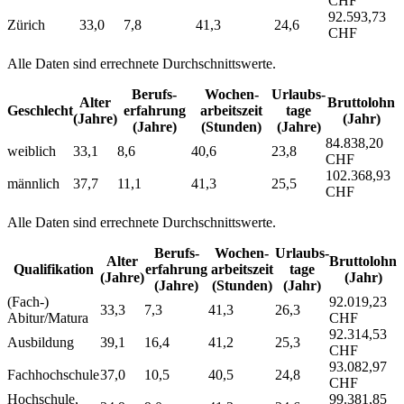
CHF
92.593,73
Zürich
33,0
7,8
41,3
24,6
CHF
Alle Daten sind errechnete Durchschnittswerte.
Berufs­
Wochen­
Urlaubs­
Alter
Bruttolohn
Geschlecht
erfahrung
arbeitszeit
tage
(Jahre)
(Jahr)
(Jahre)
(Stunden)
(Jahre)
84.838,20
weiblich
33,1
8,6
40,6
23,8
CHF
102.368,93
männlich
37,7
11,1
41,3
25,5
CHF
Alle Daten sind errechnete Durchschnittswerte.
Berufs­
Wochen­
Urlaubs­
Alter
Bruttolohn
Qualifikation
erfahrung
arbeitszeit
tage
(Jahre)
(Jahr)
(Jahre)
(Stunden)
(Jahr)
(Fach-)
92.019,23
33,3
7,3
41,3
26,3
Abitur/Matura
CHF
92.314,53
Ausbildung
39,1
16,4
41,2
25,3
CHF
93.082,97
Fachhochschule
37,0
10,5
40,5
24,8
CHF
Hochschule,
99.381,85