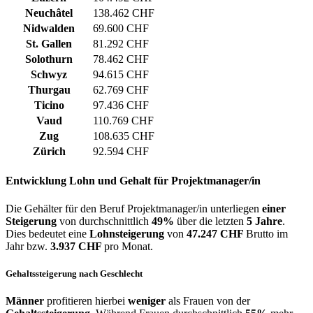
Neuchâtel
138.462 CHF
Nidwalden
69.600 CHF
St. Gallen
81.292 CHF
Solothurn
78.462 CHF
Schwyz
94.615 CHF
Thurgau
62.769 CHF
Ticino
97.436 CHF
Vaud
110.769 CHF
Zug
108.635 CHF
Zürich
92.594 CHF
Entwicklung
Lohn und Gehalt
für Projektmanager/in
Die Gehälter für den Beruf Projektmanager/in unterliegen
einer
Steigerung
von durchschnittlich
49%
über die letzten
5 Jahre
.
Dies bedeutet eine
Lohnsteigerung
von
47.247 CHF
Brutto im
Jahr bzw.
3.937 CHF
pro Monat.
Gehaltssteigerung nach Geschlecht
Männer
profitieren hierbei
weniger
als Frauen von der