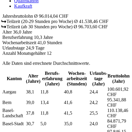
Qualifikation
Kaufkraft
Jahresbruttolohn
Ø 96.014,04 CHF
Teilzeit
(20-29 Stunden pro Woche)
Ø 41.538,46 CHF
Teilzeit
(ab 30 Stunden pro Woche)
Ø 96.703,60 CHF
Alter
36,0 Jahre
Berufserfahrung
10,3 Jahre
Wochenarbeitszeit
41,0 Stunden
Urlaubstage
24,9 Tage
Anzahl Monatsgehälter
12
Alle Daten sind errechnete Durchschnittswerte.
Berufs­
Wochen­
Urlaubs­
Alter
Bruttolohn
Kanton
erfahrung
arbeitszeit
tage
(Jahre)
(Jahr)
(Jahre)
(Stunden)
(Jahr)
100.601,92
Aargau
38,1
11,8
40,8
24,4
CHF
95.341,88
Bern
39,0
13,4
41,6
24,2
CHF
Basel-
110.138,46
37,8
11,8
41,5
25,5
Landschaft
CHF
84.871,79
Basel-Stadt
30,7
5,0
35,0
24,0
CHF
97.846,15