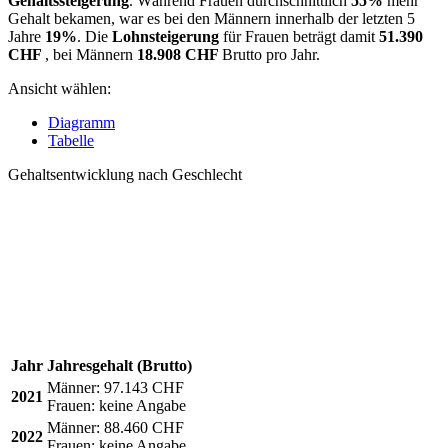
Gehaltssteigerung
. Während Frauen durchschnittlich
55%
mehr
Gehalt bekamen, war es bei den Männern innerhalb der letzten 5
Jahre
19%
. Die
Lohnsteigerung
für Frauen beträgt damit
51.390
CHF
, bei Männern
18.908 CHF
Brutto pro Jahr.
Ansicht wählen:
Diagramm
Tabelle
Gehaltsentwicklung nach Geschlecht
Jahr
Jahresgehalt (Brutto)
Männer:
97.143 CHF
2021
Frauen:
keine Angabe
Männer:
88.460 CHF
2022
Frauen:
keine Angabe