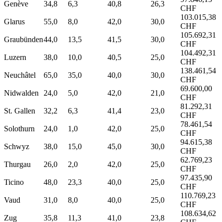
Genève
34,8
6,3
40,8
26,3
CHF
103.015,38
Glarus
55,0
8,0
42,0
30,0
CHF
105.692,31
Graubünden
44,0
13,5
41,5
30,0
CHF
104.492,31
Luzern
38,0
10,0
40,5
25,0
CHF
138.461,54
Neuchâtel
65,0
35,0
40,0
30,0
CHF
69.600,00
Nidwalden
24,0
5,0
42,0
21,0
CHF
81.292,31
St. Gallen
32,2
6,3
41,4
23,0
CHF
78.461,54
Solothurn
24,0
1,0
42,0
25,0
CHF
94.615,38
Schwyz
38,0
15,0
45,0
30,0
CHF
62.769,23
Thurgau
26,0
2,0
42,0
25,0
CHF
97.435,90
Ticino
48,0
23,3
40,0
25,0
CHF
110.769,23
Vaud
31,0
8,0
40,0
25,0
CHF
108.634,62
Zug
35,8
11,3
41,0
23,8