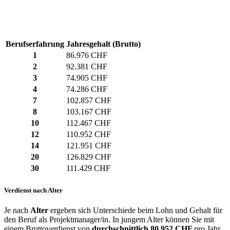
Berufserfahrung
Jahresgehalt (Brutto)
1
86.976 CHF
2
92.381 CHF
3
74.905 CHF
4
74.286 CHF
7
102.857 CHF
8
103.167 CHF
10
112.467 CHF
12
110.952 CHF
14
121.951 CHF
20
126.829 CHF
30
111.429 CHF
Verdienst nach Alter
Je nach
Alter
ergeben sich Unterschiede beim Lohn und Gehalt für
den Beruf als Projektmanager/in. In jungem Alter können Sie mit
einem Bruttoverdienst von
durchschnittlich
80.952 CHF
pro Jahr