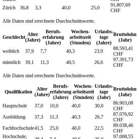
91.807,69
Zürich
36,8
3,3
40,0
25,0
CHF
Alle Daten sind errechnete Durchschnittswerte.
Berufs­
Wochen­
Urlaubs­
Alter
Bruttolohn
Geschlecht
erfahrung
arbeitszeit
tage
(Jahre)
(Jahr)
(Jahre)
(Stunden)
(Jahre)
88.593,41
weiblich
37,9
7,7
40,3
23,9
CHF
97.391,73
männlich
39,1
11,3
40,5
26,6
CHF
Alle Daten sind errechnete Durchschnittswerte.
Berufs­
Wochen­
Urlaubs­
Alter
Bruttolohn
Qualifikation
erfahrung
arbeitszeit
tage
(Jahre)
(Jahr)
(Jahre)
(Stunden)
(Jahr)
86.903,08
Hauptschule
37,0
10,0
40,0
30,0
CHF
87.076,92
Ausbildung
37,3
11,3
40,3
26,7
CHF
89.038,46
Fachhochschule
41,5
25,0
40,0
22,5
CHF
Hochschule,
97.008,55