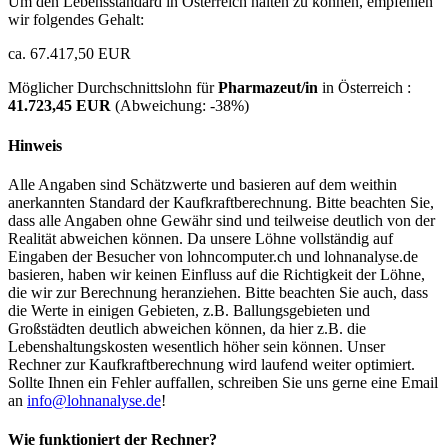
Um den Lebensstandard in Österreich halten zu können, empfehlen
wir folgendes Gehalt:
ca. 67.417,50 EUR
Möglicher Durchschnittslohn für
Pharmazeut/in
in Österreich :
41.723,45 EUR
(Abweichung:
-38%
)
Hinweis
Alle Angaben sind Schätzwerte und basieren auf dem weithin
anerkannten Standard der Kaufkraftberechnung. Bitte beachten Sie,
dass alle Angaben ohne Gewähr sind und teilweise deutlich von der
Realität abweichen können. Da unsere Löhne vollständig auf
Eingaben der Besucher von lohncomputer.ch und lohnanalyse.de
basieren, haben wir keinen Einfluss auf die Richtigkeit der Löhne,
die wir zur Berechnung heranziehen. Bitte beachten Sie auch, dass
die Werte in einigen Gebieten, z.B. Ballungsgebieten und
Großstädten deutlich abweichen können, da hier z.B. die
Lebenshaltungskosten wesentlich höher sein können. Unser
Rechner zur Kaufkraftberechnung wird laufend weiter optimiert.
Sollte Ihnen ein Fehler auffallen, schreiben Sie uns gerne eine Email
an
info@lohnanalyse.de
!
Wie funktioniert der Rechner?