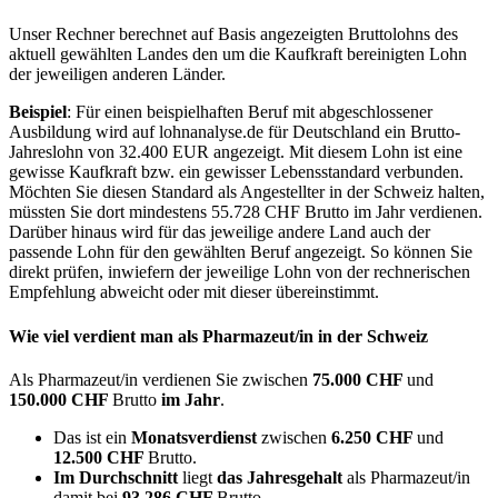
Unser Rechner berechnet auf Basis angezeigten Bruttolohns des
aktuell gewählten Landes den um die Kaufkraft bereinigten Lohn
der jeweiligen anderen Länder.
Beispiel
: Für einen beispielhaften Beruf mit abgeschlossener
Ausbildung wird auf lohnanalyse.de für Deutschland ein Brutto-
Jahreslohn von 32.400 EUR angezeigt. Mit diesem Lohn ist eine
gewisse Kaufkraft bzw. ein gewisser Lebensstandard verbunden.
Möchten Sie diesen Standard als Angestellter in der Schweiz halten,
müssten Sie dort mindestens 55.728 CHF Brutto im Jahr verdienen.
Darüber hinaus wird für das jeweilige andere Land auch der
passende Lohn für den gewählten Beruf angezeigt. So können Sie
direkt prüfen, inwiefern der jeweilige Lohn von der rechnerischen
Empfehlung abweicht oder mit dieser übereinstimmt.
Wie viel verdient man als
Pharmazeut/in
in der Schweiz
Als Pharmazeut/in verdienen Sie zwischen
75.000 CHF
und
150.000 CHF
Brutto
im Jahr
.
Das ist ein
Monatsverdienst
zwischen
6.250 CHF
und
12.500 CHF
Brutto.
Im Durchschnitt
liegt
das Jahresgehalt
als Pharmazeut/in
damit bei
93.286 CHF
Brutto.