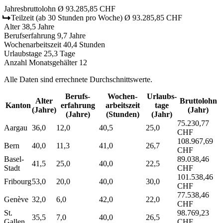
Jahresbruttolohn
Ø 93.285,85 CHF
Teilzeit
(ab 30 Stunden pro Woche)
Ø 93.285,85 CHF
Alter
38,5 Jahre
Berufserfahrung
9,7 Jahre
Wochenarbeitszeit
40,4 Stunden
Urlaubstage
25,3 Tage
Anzahl Monatsgehälter
12
Alle Daten sind errechnete Durchschnittswerte.
Berufs­
Wochen­
Urlaubs­
Alter
Bruttolohn
Kanton
erfahrung
arbeitszeit
tage
(Jahre)
(Jahr)
(Jahre)
(Stunden)
(Jahr)
75.230,77
Aargau
36,0
12,0
40,5
25,0
CHF
108.967,69
Bern
40,0
11,3
41,0
26,7
CHF
Basel-
89.038,46
41,5
25,0
40,0
22,5
Stadt
CHF
101.538,46
Fribourg
53,0
20,0
40,0
30,0
CHF
77.538,46
Genève
32,0
6,0
42,0
22,0
CHF
St.
98.769,23
35,5
7,0
40,0
26,5
Gallen
CHF