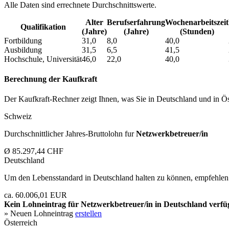
Alle Daten sind errechnete Durchschnittswerte.
Alter
Berufs­erfahrung
Wochen­arbeitszeit
Qualifikation
(Jahre)
(Jahre)
(Stunden)
Fortbildung
31,0
8,0
40,0
Ausbildung
31,5
6,5
41,5
Hochschule, Universität
46,0
22,0
40,0
Berechnung der Kaufkraft
Der Kaufkraft-Rechner zeigt Ihnen, was Sie in Deutschland und in Öst
Schweiz
Durchschnittlicher Jahres-Bruttolohn fur
Netzwerkbetreuer/in
Ø 85.297,44 CHF
Deutschland
Um den Lebensstandard in Deutschland halten zu können, empfehlen 
ca. 60.006,01 EUR
Kein Lohneintrag für
Netzwerkbetreuer/in
in Deutschland verfü
» Neuen Lohneintrag
erstellen
Österreich