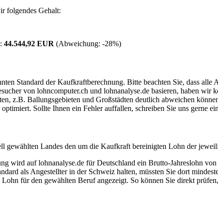
r folgendes Gehalt:
 :
44.544,92 EUR
(Abweichung:
-28%
)
ten Standard der Kaufkraftberechnung. Bitte beachten Sie, dass alle 
ucher von lohncomputer.ch und lohnanalyse.de basieren, haben wir kei
eten, z.B. Ballungsgebieten und Großstädten deutlich abweichen können
timiert. Sollte Ihnen ein Fehler auffallen, schreiben Sie uns gerne e
ell gewählten Landes den um die Kaufkraft bereinigten Lohn der jeweil
dung wird auf lohnanalyse.de für Deutschland ein Brutto-Jahreslohn vo
dard als Angestellter in der Schweiz halten, müssten Sie dort mindes
e Lohn für den gewählten Beruf angezeigt. So können Sie direkt prüfen