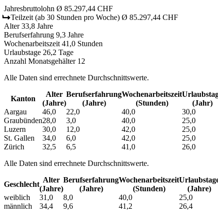
Jahresbruttolohn
Ø 85.297,44 CHF
Teilzeit
(ab 30 Stunden pro Woche)
Ø 85.297,44 CHF
Alter
33,8 Jahre
Berufserfahrung
9,3 Jahre
Wochenarbeitszeit
41,0 Stunden
Urlaubstage
26,2 Tage
Anzahl Monatsgehälter
12
Alle Daten sind errechnete Durchschnittswerte.
Alter
Berufs­erfahrung
Wochen­arbeitszeit
Urlaubs­ta
Kanton
(Jahre)
(Jahre)
(Stunden)
(Jahr)
Aargau
46,0
22,0
40,0
30,0
Graubünden
28,0
3,0
40,0
25,0
Luzern
30,0
12,0
42,0
25,0
St. Gallen
34,0
6,0
42,0
25,0
Zürich
32,5
6,5
41,0
26,0
Alle Daten sind errechnete Durchschnittswerte.
Alter
Berufs­erfahrung
Wochen­arbeitszeit
Urlaubs­tag
Geschlecht
(Jahre)
(Jahre)
(Stunden)
(Jahre)
weiblich
31,0
8,0
40,0
25,0
männlich
34,4
9,6
41,2
26,4