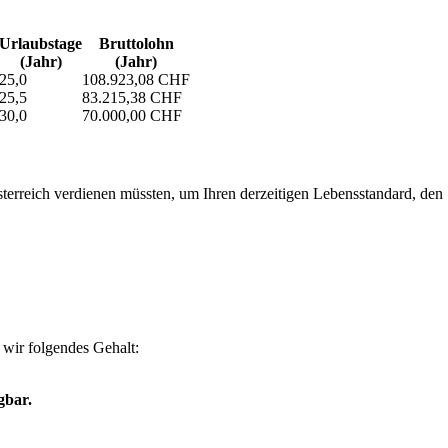
Urlaubs­tage
Bruttolohn
(Jahr)
(Jahr)
25,0
108.923,08 CHF
25,5
83.215,38 CHF
30,0
70.000,00 CHF
erreich verdienen müssten, um Ihren derzeitigen Lebensstandard, den Si
wir folgendes Gehalt:
gbar.