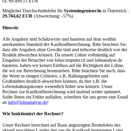
ca. 69.499,15 EUR
Möglicher Durchschnittslohn für
Systemingenieur/in
in Österreich :
29.784,62 EUR
(Abweichung:
-57%
)
Hinweis
Alle Angaben sind Schätzwerte und basieren auf dem weithin
anerkannten Standard der Kaufkraftberechnung. Bitte beachten Sie,
dass alle Angaben ohne Gewähr sind und teilweise deutlich von der
Realität abweichen können. Da unsere Löhne vollständig auf
Eingaben der Besucher von lohncomputer.ch und lohnanalyse.de
basieren, haben wir keinen Einfluss auf die Richtigkeit der Löhne,
die wir zur Berechnung heranziehen. Bitte beachten Sie auch, dass
die Werte in einigen Gebieten, z.B. Ballungsgebieten und
Großstädten deutlich abweichen können, da hier z.B. die
Lebenshaltungskosten wesentlich höher sein können. Unser
Rechner zur Kaufkraftberechnung wird laufend weiter optimiert.
Sollte Ihnen ein Fehler auffallen, schreiben Sie uns gerne eine Email
an
info@lohnanalyse.de
!
Wie funktioniert der Rechner?
Unser Rechner berechnet auf Basis angezeigten Bruttolohns des
aktuell gewählten Landes den um die Kaufkraft bereinigten Lohn