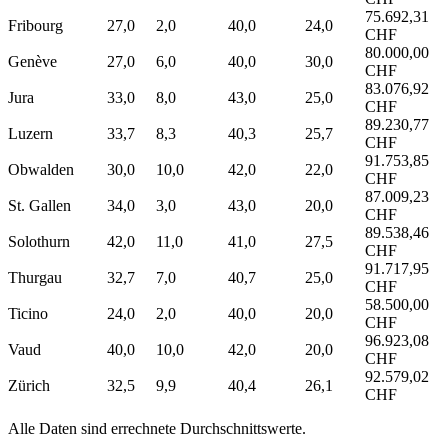
75.692,31
Fribourg
27,0
2,0
40,0
24,0
CHF
80.000,00
Genève
27,0
6,0
40,0
30,0
CHF
83.076,92
Jura
33,0
8,0
43,0
25,0
CHF
89.230,77
Luzern
33,7
8,3
40,3
25,7
CHF
91.753,85
Obwalden
30,0
10,0
42,0
22,0
CHF
87.009,23
St. Gallen
34,0
3,0
43,0
20,0
CHF
89.538,46
Solothurn
42,0
11,0
41,0
27,5
CHF
91.717,95
Thurgau
32,7
7,0
40,7
25,0
CHF
58.500,00
Ticino
24,0
2,0
40,0
20,0
CHF
96.923,08
Vaud
40,0
10,0
42,0
20,0
CHF
92.579,02
Zürich
32,5
9,9
40,4
26,1
CHF
Alle Daten sind errechnete Durchschnittswerte.