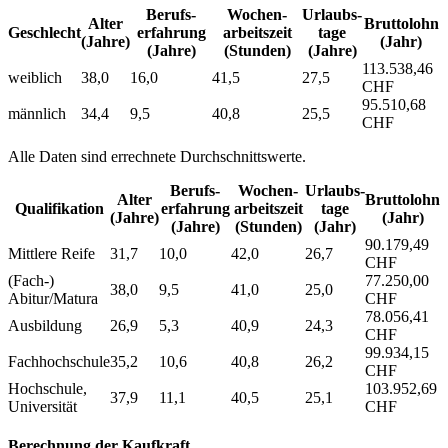
Berufs­
Wochen­
Urlaubs­
Alter
Bruttolohn
Geschlecht
erfahrung
arbeitszeit
tage
(Jahre)
(Jahr)
(Jahre)
(Stunden)
(Jahre)
113.538,46
weiblich
38,0
16,0
41,5
27,5
CHF
95.510,68
männlich
34,4
9,5
40,8
25,5
CHF
Alle Daten sind errechnete Durchschnittswerte.
Berufs­
Wochen­
Urlaubs­
Alter
Bruttolohn
Qualifikation
erfahrung
arbeitszeit
tage
(Jahre)
(Jahr)
(Jahre)
(Stunden)
(Jahr)
90.179,49
Mittlere Reife
31,7
10,0
42,0
26,7
CHF
(Fach-)
77.250,00
38,0
9,5
41,0
25,0
Abitur/Matura
CHF
78.056,41
Ausbildung
26,9
5,3
40,9
24,3
CHF
99.934,15
Fachhochschule
35,2
10,6
40,8
26,2
CHF
Hochschule,
103.952,69
37,9
11,1
40,5
25,1
Universität
CHF
Berechnung der Kaufkraft