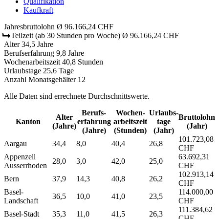
Qualifikation
Kaufkraft
Jahresbruttolohn
Ø 96.166,24 CHF
Teilzeit
(ab 30 Stunden pro Woche)
Ø 96.166,24 CHF
Alter
34,5 Jahre
Berufserfahrung
9,8 Jahre
Wochenarbeitszeit
40,8 Stunden
Urlaubstage
25,6 Tage
Anzahl Monatsgehälter
12
Alle Daten sind errechnete Durchschnittswerte.
Berufs­
Wochen­
Urlaubs­
Alter
Bruttolohn
Kanton
erfahrung
arbeitszeit
tage
(Jahre)
(Jahr)
(Jahre)
(Stunden)
(Jahr)
101.723,08
Aargau
34,4
8,0
40,4
26,8
CHF
Appenzell
63.692,31
28,0
3,0
42,0
25,0
Ausserrhoden
CHF
102.913,14
Bern
37,9
14,3
40,8
26,2
CHF
Basel-
114.000,00
36,5
10,0
41,0
23,5
Landschaft
CHF
111.384,62
Basel-Stadt
35,3
11,0
41,5
26,3
CHF