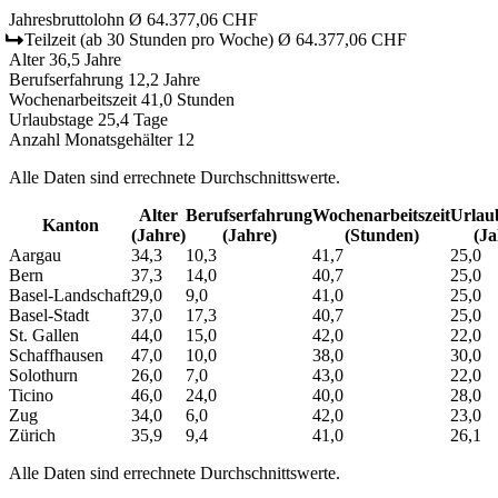
Jahresbruttolohn
Ø 64.377,06 CHF
Teilzeit
(ab 30 Stunden pro Woche)
Ø 64.377,06 CHF
Alter
36,5 Jahre
Berufserfahrung
12,2 Jahre
Wochenarbeitszeit
41,0 Stunden
Urlaubstage
25,4 Tage
Anzahl Monatsgehälter
12
Alle Daten sind errechnete Durchschnittswerte.
Alter
Berufs­erfahrung
Wochen­arbeitszeit
Urlaub
Kanton
(Jahre)
(Jahre)
(Stunden)
(Ja
Aargau
34,3
10,3
41,7
25,0
Bern
37,3
14,0
40,7
25,0
Basel-Landschaft
29,0
9,0
41,0
25,0
Basel-Stadt
37,0
17,3
40,7
25,0
St. Gallen
44,0
15,0
42,0
22,0
Schaffhausen
47,0
10,0
38,0
30,0
Solothurn
26,0
7,0
43,0
22,0
Ticino
46,0
24,0
40,0
28,0
Zug
34,0
6,0
42,0
23,0
Zürich
35,9
9,4
41,0
26,1
Alle Daten sind errechnete Durchschnittswerte.