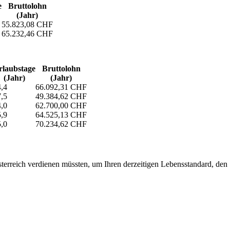
e
Bruttolohn
(Jahr)
55.823,08 CHF
65.232,46 CHF
laubs­tage
Bruttolohn
(Jahr)
(Jahr)
,4
66.092,31 CHF
,5
49.384,62 CHF
,0
62.700,00 CHF
,9
64.525,13 CHF
,0
70.234,62 CHF
erreich verdienen müssten, um Ihren derzeitigen Lebensstandard, den Si