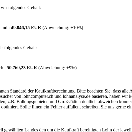
wir folgendes Gehalt:
land :
49.846,15 EUR
(Abweichung:
+10%
)
r folgendes Gehalt:
ch :
50.769,23 EUR
(Abweichung:
+9%
)
ten Standard der Kaufkraftberechnung. Bitte beachten Sie, dass alle 
ucher von lohncomputer.ch und lohnanalyse.de basieren, haben wir kei
eten, z.B. Ballungsgebieten und Großstädten deutlich abweichen können
timiert. Sollte Ihnen ein Fehler auffallen, schreiben Sie uns gerne e
ell gewählten Landes den um die Kaufkraft bereinigten Lohn der jeweil