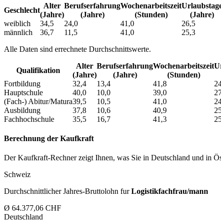
Alter
Berufs­erfahrung
Wochen­arbeitszeit
Urlaubs­tag
Geschlecht
(Jahre)
(Jahre)
(Stunden)
(Jahre)
weiblich
34,5
24,0
41,0
26,5
männlich
36,7
11,5
41,0
25,3
Alle Daten sind errechnete Durchschnittswerte.
Alter
Berufs­erfahrung
Wochen­arbeitszeit
Ur
Qualifikation
(Jahre)
(Jahre)
(Stunden)
Fortbildung
32,4
13,4
41,8
24
Hauptschule
40,0
10,0
39,0
27
(Fach-) Abitur/Matura
39,5
10,5
41,0
24
Ausbildung
37,8
10,6
40,9
25
Fachhochschule
35,5
16,7
41,3
25
Berechnung der Kaufkraft
Der Kaufkraft-Rechner zeigt Ihnen, was Sie in Deutschland und in Öst
Schweiz
Durchschnittlicher Jahres-Bruttolohn fur
Logistikfachfrau/mann
Ø 64.377,06 CHF
Deutschland