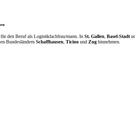
sen
für den Beruf als Logistikfachfrau/mann. In
St. Gallen
,
Basel-Stadt
u
 den Bundesländern
Schaffhausen
,
Ticino
und
Zug
hinnehmen.