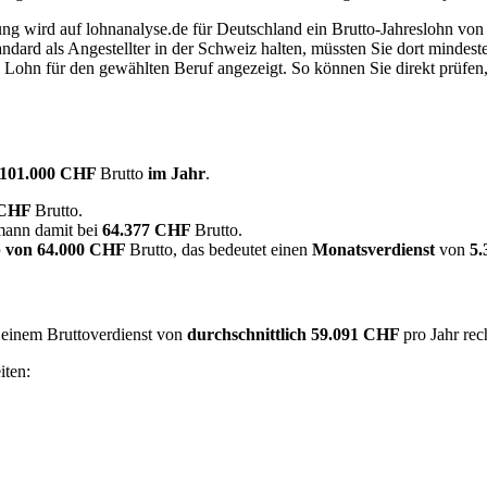
dung wird auf lohnanalyse.de für Deutschland ein Brutto-Jahreslohn vo
dard als Angestellter in der Schweiz halten, müssten Sie dort mindes
e Lohn für den gewählten Beruf angezeigt. So können Sie direkt prüfen
101.000 CHF
Brutto
im Jahr
.
 CHF
Brutto.
/mann damit bei
64.377 CHF
Brutto.
 von
64.000 CHF
Brutto, das bedeutet einen
Monatsverdienst
von
5
t einem Bruttoverdienst von
durchschnittlich
59.091 CHF
pro Jahr re
iten: