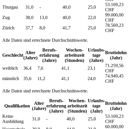
53.169,23
Thurgau
31,0
-
40,0
25,0
CHF
99.000,00
Zug
38,0
13,0
40,0
22,0
CHF
78.569,23
Zürich
37,7
8,0
41,7
25,0
CHF
Alle Daten sind errechnete Durchschnittswerte.
Berufs­
Wochen­
Urlaubs­
Alter
Bruttolohn
Geschlecht
erfahrung
arbeitszeit
tage
(Jahre)
(Jahr)
(Jahre)
(Stunden)
(Jahre)
71.259,56
weiblich
36,4
7,6
41,1
23,1
CHF
74.949,45
männlich
35,6
11,2
41,1
24,0
CHF
Alle Daten sind errechnete Durchschnittswerte.
Berufs­
Wochen­
Urlaubs­
Alter
Bruttolohn
Qualifikation
erfahrung
arbeitszeit
tage
(Jahre)
(Jahr)
(Jahre)
(Stunden)
(Jahr)
Keine
53.169,23
31,0
-
40,0
25,0
Ausbildung
CHF
60.000,00