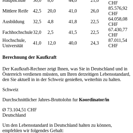
Hauptschule
30,0
8,0
44,0
21,0
CHF
85.576,92
Mittlere Reife
42,5
20,0
41,0
26,0
CHF
64.058,08
Ausbildung
32,5
4,8
41,8
22,5
CHF
67.430,77
Fachhochschule
32,0
2,5
41,5
22,5
CHF
Hochschule,
87.011,54
41,0
12,0
40,0
24,3
Universität
CHF
Berechnung der Kaufkraft
Der Kaufkraft-Rechner zeigt Ihnen, was Sie in Deutschland und in
Österreich verdienen müssten, um Ihren derzeitigen Lebensstandard,
den Sie aktuell in in der Schweiz genießen, weiterhin zu halten.
Schweiz
Durchschnittlicher Jahres-Bruttolohn fur
Koordinator/in
Ø 73.104,51 CHF
Deutschland
Um den Lebensstandard in Deutschland halten zu können,
empfehlen wir folgendes Gehalt: