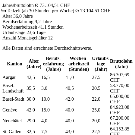
Jahresbruttolohn
Ø 73.104,51 CHF
Teilzeit
(ab 30 Stunden pro Woche)
Ø 73.104,51 CHF
Alter
36,0 Jahre
Berufserfahrung
9,2 Jahre
Wochenarbeitszeit
41,1 Stunden
Urlaubstage
23,6 Tage
Anzahl Monatsgehälter
12
Alle Daten sind errechnete Durchschnittswerte.
Berufs­
Wochen­
Urlaubs­
Alter
Bruttolohn
Kanton
erfahrung
arbeitszeit
tage
(Jahre)
(Jahr)
(Jahre)
(Stunden)
(Jahr)
86.307,69
Aargau
42,5
16,5
41,0
27,5
CHF
Basel-
58.770,00
35,5
3,0
40,5
20,5
Landschaft
CHF
65.000,00
Basel-Stadt
30,0
10,0
42,0
22,0
CHF
84.923,08
Genève
42,0
15,0
40,0
25,0
CHF
67.200,00
Neuchâtel
29,0
4,0
40,0
20,0
CHF
64.153,85
St. Gallen
32,5
7,5
43,0
22,5
CHF