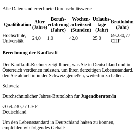
Alle Daten sind errechnete Durchschnittswerte.
Berufs­
Wochen­
Urlaubs­
Alter
Bruttolohn
Qualifikation
erfahrung
arbeitszeit
tage
(Jahre)
(Jahr)
(Jahre)
(Stunden)
(Jahr)
Hochschule,
69.230,77
24,0
1,0
42,0
25,0
Universität
CHF
Berechnung der Kaufkraft
Der Kaufkraft-Rechner zeigt Ihnen, was Sie in Deutschland und in
Österreich verdienen müssten, um Ihren derzeitigen Lebensstandard,
den Sie aktuell in in der Schweiz genießen, weiterhin zu halten.
Schweiz
Durchschnittlicher Jahres-Bruttolohn fur
Jugendberater/in
Ø 69.230,77 CHF
Deutschland
Um den Lebensstandard in Deutschland halten zu können,
empfehlen wir folgendes Gehalt: