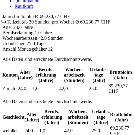
Qualifikation
Kaufkraft
Jahresbruttolohn
Ø 69.230,77 CHF
Teilzeit
(ab 30 Stunden pro Woche)
Ø 69.230,77 CHF
Alter
24,0 Jahre
Berufserfahrung
1,0 Jahre
Wochenarbeitszeit
42,0 Stunden
Urlaubstage
25,0 Tage
Anzahl Monatsgehälter
12
Alle Daten sind errechnete Durchschnittswerte.
Berufs­
Wochen­
Urlaubs­
Alter
Bruttolohn
Kanton
erfahrung
arbeitszeit
tage
(Jahre)
(Jahr)
(Jahre)
(Stunden)
(Jahr)
69.230,77
Zürich
24,0
1,0
42,0
25,0
CHF
Alle Daten sind errechnete Durchschnittswerte.
Berufs­
Wochen­
Urlaubs­
Alter
Bruttolohn
Geschlecht
erfahrung
arbeitszeit
tage
(Jahre)
(Jahr)
(Jahre)
(Stunden)
(Jahre)
69.230,77
weiblich
24,0
1,0
42,0
25,0
CHF