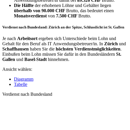
Anwendungsbetreuer/in damit bei
89.526 CHF
Brutto.
Die Hälfte
der erhobenen Löhne und Gehälter liegen
überhalb von
90.000 CHF
Brutto, das bedeutet einen
Monatsverdienst
von
7.500 CHF
Brutto.
Verdienst nach Bundesland: Zürich an der Spitze, Schlusslicht ist St. Gallen
Je nach
Arbeitsort
ergeben sich Unterschiede beim Lohn und
Gehalt für den Beruf als IT Anwendungsbetreuer/in. In
Zürich
und
Schaffhausen
haben Sie die
höchsten Verdienstmöglichkeiten
.
Einbußen beim Lohn müssen Sie dafür in den Bundesländern
St.
Gallen
und
Basel-Stadt
hinnehmen.
Ansicht wählen:
Diagramm
Tabelle
Verdienst nach Bundesland