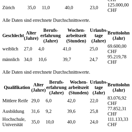
125.000,00
Zürich
35,0
11,0
40,0
23,0
CHF
Alle Daten sind errechnete Durchschnittswerte.
Berufs­
Wochen­
Urlaubs­
Alter
Bruttolohn
Geschlecht
erfahrung
arbeitszeit
tage
(Jahre)
(Jahr)
(Jahre)
(Stunden)
(Jahre)
69.600,00
weiblich
27,0
4,0
41,0
25,0
CHF
95.219,78
männlich
34,0
10,6
39,7
24,7
CHF
Alle Daten sind errechnete Durchschnittswerte.
Berufs­
Wochen­
Urlaubs­
Alter
Bruttolohn
Qualifikation
erfahrung
arbeitszeit
tage
(Jahre)
(Jahr)
(Jahre)
(Stunden)
(Jahr)
83.076,92
Mittlere Reife
29,0
6,0
42,0
22,0
CHF
77.852,31
Ausbildung
31,6
9,2
39,6
25,8
CHF
Hochschule,
111.133,33
35,0
10,0
40,0
24,0
Universität
CHF