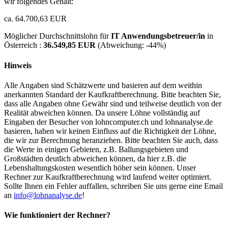
wir folgendes Gehalt:
ca. 64.700,63 EUR
Möglicher Durchschnittslohn für
IT Anwendungsbetreuer/in
in
Österreich :
36.549,85 EUR
(Abweichung:
-44%
)
Hinweis
Alle Angaben sind Schätzwerte und basieren auf dem weithin
anerkannten Standard der Kaufkraftberechnung. Bitte beachten Sie,
dass alle Angaben ohne Gewähr sind und teilweise deutlich von der
Realität abweichen können. Da unsere Löhne vollständig auf
Eingaben der Besucher von lohncomputer.ch und lohnanalyse.de
basieren, haben wir keinen Einfluss auf die Richtigkeit der Löhne,
die wir zur Berechnung heranziehen. Bitte beachten Sie auch, dass
die Werte in einigen Gebieten, z.B. Ballungsgebieten und
Großstädten deutlich abweichen können, da hier z.B. die
Lebenshaltungskosten wesentlich höher sein können. Unser
Rechner zur Kaufkraftberechnung wird laufend weiter optimiert.
Sollte Ihnen ein Fehler auffallen, schreiben Sie uns gerne eine Email
an
info@lohnanalyse.de
!
Wie funktioniert der Rechner?