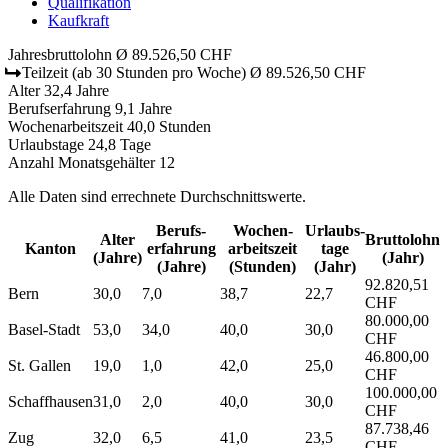
Qualifikation
Kaufkraft
Jahresbruttolohn
Ø 89.526,50 CHF
Teilzeit
(ab 30 Stunden pro Woche)
Ø 89.526,50 CHF
Alter
32,4 Jahre
Berufserfahrung
9,1 Jahre
Wochenarbeitszeit
40,0 Stunden
Urlaubstage
24,8 Tage
Anzahl Monatsgehälter
12
Alle Daten sind errechnete Durchschnittswerte.
Berufs­
Wochen­
Urlaubs­
Alter
Bruttolohn
Kanton
erfahrung
arbeitszeit
tage
(Jahre)
(Jahr)
(Jahre)
(Stunden)
(Jahr)
92.820,51
Bern
30,0
7,0
38,7
22,7
CHF
80.000,00
Basel-Stadt
53,0
34,0
40,0
30,0
CHF
46.800,00
St. Gallen
19,0
1,0
42,0
25,0
CHF
100.000,00
Schaffhausen
31,0
2,0
40,0
30,0
CHF
87.738,46
Zug
32,0
6,5
41,0
23,5
CHF