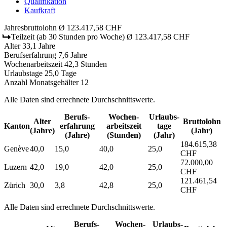
Qualifikation
Kaufkraft
Jahresbruttolohn
Ø 123.417,58 CHF
Teilzeit
(ab 30 Stunden pro Woche)
Ø 123.417,58 CHF
Alter
33,1 Jahre
Berufserfahrung
7,6 Jahre
Wochenarbeitszeit
42,3 Stunden
Urlaubstage
25,0 Tage
Anzahl Monatsgehälter
12
Alle Daten sind errechnete Durchschnittswerte.
Berufs­
Wochen­
Urlaubs­
Alter
Bruttolohn
Kanton
erfahrung
arbeitszeit
tage
(Jahre)
(Jahr)
(Jahre)
(Stunden)
(Jahr)
184.615,38
Genève
40,0
15,0
40,0
25,0
CHF
72.000,00
Luzern
42,0
19,0
42,0
25,0
CHF
121.461,54
Zürich
30,0
3,8
42,8
25,0
CHF
Alle Daten sind errechnete Durchschnittswerte.
Berufs­
Wochen­
Urlaubs­