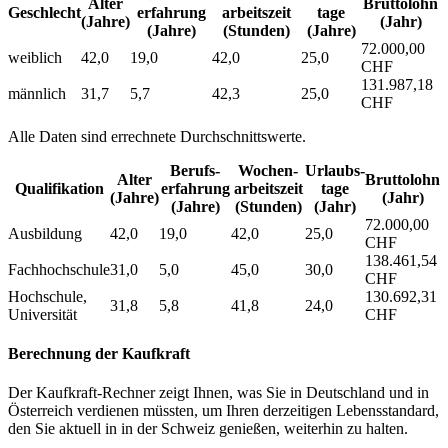
Alter
Bruttolohn
Geschlecht
erfahrung
arbeitszeit
tage
(Jahre)
(Jahr)
(Jahre)
(Stunden)
(Jahre)
72.000,00
weiblich
42,0
19,0
42,0
25,0
CHF
131.987,18
männlich
31,7
5,7
42,3
25,0
CHF
Alle Daten sind errechnete Durchschnittswerte.
Berufs­
Wochen­
Urlaubs­
Alter
Bruttolohn
Qualifikation
erfahrung
arbeitszeit
tage
(Jahre)
(Jahr)
(Jahre)
(Stunden)
(Jahr)
72.000,00
Ausbildung
42,0
19,0
42,0
25,0
CHF
138.461,54
Fachhochschule
31,0
5,0
45,0
30,0
CHF
Hochschule,
130.692,31
31,8
5,8
41,8
24,0
Universität
CHF
Berechnung der Kaufkraft
Der Kaufkraft-Rechner zeigt Ihnen, was Sie in Deutschland und in
Österreich verdienen müssten, um Ihren derzeitigen Lebensstandard,
den Sie aktuell in in der Schweiz genießen, weiterhin zu halten.