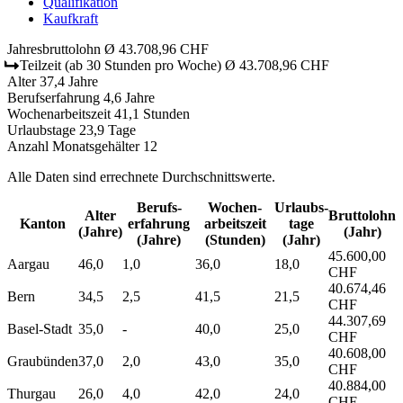
Qualifikation
Kaufkraft
Jahresbruttolohn
Ø 43.708,96 CHF
Teilzeit
(ab 30 Stunden pro Woche)
Ø 43.708,96 CHF
Alter
37,4 Jahre
Berufserfahrung
4,6 Jahre
Wochenarbeitszeit
41,1 Stunden
Urlaubstage
23,9 Tage
Anzahl Monatsgehälter
12
Alle Daten sind errechnete Durchschnittswerte.
Berufs­
Wochen­
Urlaubs­
Alter
Bruttolohn
Kanton
erfahrung
arbeitszeit
tage
(Jahre)
(Jahr)
(Jahre)
(Stunden)
(Jahr)
45.600,00
Aargau
46,0
1,0
36,0
18,0
CHF
40.674,46
Bern
34,5
2,5
41,5
21,5
CHF
44.307,69
Basel-Stadt
35,0
-
40,0
25,0
CHF
40.608,00
Graubünden
37,0
2,0
43,0
35,0
CHF
40.884,00
Thurgau
26,0
4,0
42,0
24,0
CHF