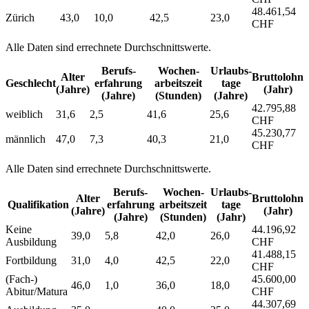
48.461,54
Zürich
43,0
10,0
42,5
23,0
CHF
Alle Daten sind errechnete Durchschnittswerte.
Berufs­
Wochen­
Urlaubs­
Alter
Bruttolohn
Geschlecht
erfahrung
arbeitszeit
tage
(Jahre)
(Jahr)
(Jahre)
(Stunden)
(Jahre)
42.795,88
weiblich
31,6
2,5
41,6
25,6
CHF
45.230,77
männlich
47,0
7,3
40,3
21,0
CHF
Alle Daten sind errechnete Durchschnittswerte.
Berufs­
Wochen­
Urlaubs­
Alter
Bruttolohn
Qualifikation
erfahrung
arbeitszeit
tage
(Jahre)
(Jahr)
(Jahre)
(Stunden)
(Jahr)
Keine
44.196,92
39,0
5,8
42,0
26,0
Ausbildung
CHF
41.488,15
Fortbildung
31,0
4,0
42,5
22,0
CHF
(Fach-)
45.600,00
46,0
1,0
36,0
18,0
Abitur/Matura
CHF
44.307,69