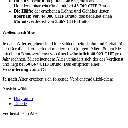
Im Durchschnitt
liegt
das Jahresgehalt
als
Hotelleriemitarbeiter/in damit bei
43.709 CHF
Brutto.
Die Hälfte
der erhobenen Löhne und Gehälter liegen
überhalb von
44.000 CHF
Brutto, das bedeutet einen
Monatsverdienst
von
3.667 CHF
Brutto.
Verdienst nach Alter
Je nach
Alter
ergeben sich Unterschiede beim Lohn und Gehalt für
den Beruf als Hotelleriemitarbeiter/in. In jungem Alter können Sie
mit einem Bruttoverdienst von
durchschnittlich
40.923 CHF
pro
Jahr rechnen. Mit steigendem Alter verändert sich der der Verdienst
und liegt bei
50.667 CHF
Brutto. Das entspricht einer
Veränderung
von
24%
.
Je nach Alter
ergeben sich folgende Verdienstmöglichkeiten:
Ansicht wählen:
Diagramm
Tabelle
Verdienst nach Alter