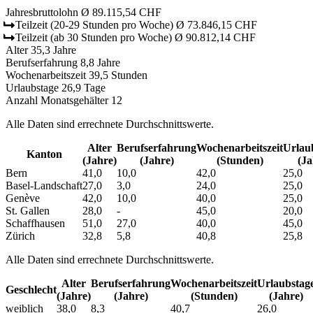
Jahresbruttolohn
Ø 89.115,54 CHF
Teilzeit
(20-29 Stunden pro Woche)
Ø 73.846,15 CHF
Teilzeit
(ab 30 Stunden pro Woche)
Ø 90.812,14 CHF
Alter
35,3 Jahre
Berufserfahrung
8,8 Jahre
Wochenarbeitszeit
39,5 Stunden
Urlaubstage
26,9 Tage
Anzahl Monatsgehälter
12
Alle Daten sind errechnete Durchschnittswerte.
Alter
Berufs­erfahrung
Wochen­arbeitszeit
Urlaub
Kanton
(Jahre)
(Jahre)
(Stunden)
(Ja
Bern
41,0
10,0
42,0
25,0
Basel-Landschaft
27,0
3,0
24,0
25,0
Genève
42,0
10,0
40,0
25,0
St. Gallen
28,0
-
45,0
20,0
Schaffhausen
51,0
27,0
40,0
45,0
Zürich
32,8
5,8
40,8
25,8
Alle Daten sind errechnete Durchschnittswerte.
Alter
Berufs­erfahrung
Wochen­arbeitszeit
Urlaubs­tag
Geschlecht
(Jahre)
(Jahre)
(Stunden)
(Jahre)
weiblich
38,0
8,3
40,7
26,0