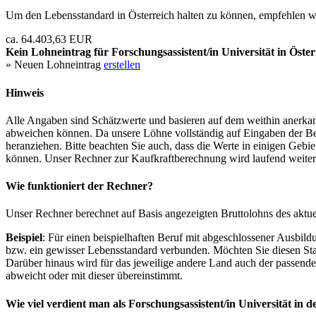
Um den Lebensstandard in Österreich halten zu können, empfehlen wi
ca. 64.403,63 EUR
Kein Lohneintrag für
Forschungsassistent/in Universität
in Öster
» Neuen Lohneintrag
erstellen
Hinweis
Alle Angaben sind Schätzwerte und basieren auf dem weithin anerkann
abweichen können. Da unsere Löhne vollständig auf Eingaben der Bes
heranziehen. Bitte beachten Sie auch, dass die Werte in einigen Gebi
können. Unser Rechner zur Kaufkraftberechnung wird laufend weiter op
Wie funktioniert der Rechner?
Unser Rechner berechnet auf Basis angezeigten Bruttolohns des aktu
Beispiel
: Für einen beispielhaften Beruf mit abgeschlossener Ausbil
bzw. ein gewisser Lebensstandard verbunden. Möchten Sie diesen Stan
Darüber hinaus wird für das jeweilige andere Land auch der passend
abweicht oder mit dieser übereinstimmt.
Wie viel verdient man als
Forschungsassistent/in Universität
in d