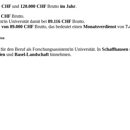
0 CHF
und
120.000 CHF
Brutto
im Jahr
.
0 CHF
Brutto.
t/in Universität damit bei
89.116 CHF
Brutto.
 von
89.000 CHF
Brutto, das bedeutet einen
Monatsverdienst
von
7
len
r den Beruf als Forschungsassistent/in Universität. In
Schaffhausen
len
und
Basel-Landschaft
hinnehmen.