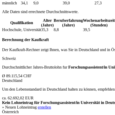
männlich
34,1
9,0
39,0
27,3
Alle Daten sind errechnete Durchschnittswerte.
Alter
Berufs­erfahrung
Wochen­arbeitszeit
Qualifikation
(Jahre)
(Jahre)
(Stunden)
Hochschule, Universität
35,3
8,8
39,5
Berechnung der Kaufkraft
Der Kaufkraft-Rechner zeigt Ihnen, was Sie in Deutschland und in Öst
Schweiz
Durchschnittlicher Jahres-Bruttolohn fur
Forschungsassistent/in Uni
Ø 89.115,54 CHF
Deutschland
Um den Lebensstandard in Deutschland halten zu können, empfehlen 
ca. 62.692,02 EUR
Kein Lohneintrag für
Forschungsassistent/in Universität
in Deuts
» Neuen Lohneintrag
erstellen
Österreich