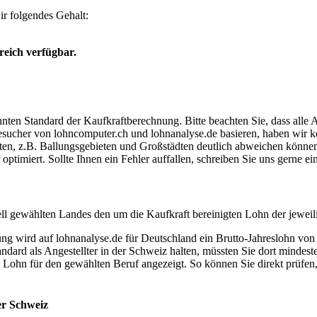
r folgendes Gehalt:
reich verfügbar.
ten Standard der Kaufkraftberechnung. Bitte beachten Sie, dass alle 
ucher von lohncomputer.ch und lohnanalyse.de basieren, haben wir kei
eten, z.B. Ballungsgebieten und Großstädten deutlich abweichen können
timiert. Sollte Ihnen ein Fehler auffallen, schreiben Sie uns gerne e
ell gewählten Landes den um die Kaufkraft bereinigten Lohn der jeweil
dung wird auf lohnanalyse.de für Deutschland ein Brutto-Jahreslohn vo
dard als Angestellter in der Schweiz halten, müssten Sie dort mindes
e Lohn für den gewählten Beruf angezeigt. So können Sie direkt prüfen
er Schweiz