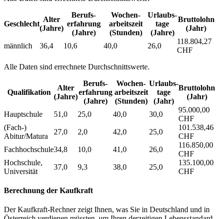
Berufs­
Wochen­
Urlaubs­
Alter
Bruttolohn
Geschlecht
erfahrung
arbeitszeit
tage
(Jahre)
(Jahr)
(Jahre)
(Stunden)
(Jahre)
118.804,27
männlich
36,4
10,6
40,0
26,0
CHF
Alle Daten sind errechnete Durchschnittswerte.
Berufs­
Wochen­
Urlaubs­
Alter
Bruttolohn
Qualifikation
erfahrung
arbeitszeit
tage
(Jahre)
(Jahr)
(Jahre)
(Stunden)
(Jahr)
95.000,00
Hauptschule
51,0
25,0
40,0
30,0
CHF
(Fach-)
101.538,46
27,0
2,0
42,0
25,0
Abitur/Matura
CHF
116.850,00
Fachhochschule
34,8
10,0
41,0
26,0
CHF
Hochschule,
135.100,00
37,0
9,3
38,0
25,0
Universität
CHF
Berechnung der Kaufkraft
Der Kaufkraft-Rechner zeigt Ihnen, was Sie in Deutschland und in
Österreich verdienen müssten, um Ihren derzeitigen Lebensstandard,