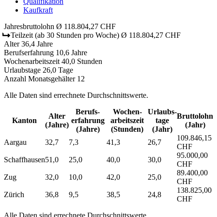
Qualifikation
Kaufkraft
Jahresbruttolohn
Ø 118.804,27 CHF
Teilzeit
(ab 30 Stunden pro Woche)
Ø 118.804,27 CHF
Alter
36,4 Jahre
Berufserfahrung
10,6 Jahre
Wochenarbeitszeit
40,0 Stunden
Urlaubstage
26,0 Tage
Anzahl Monatsgehälter
12
Alle Daten sind errechnete Durchschnittswerte.
Berufs­
Wochen­
Urlaubs­
Alter
Bruttolohn
Kanton
erfahrung
arbeitszeit
tage
(Jahre)
(Jahr)
(Jahre)
(Stunden)
(Jahr)
109.846,15
Aargau
32,7
7,3
41,3
26,7
CHF
95.000,00
Schaffhausen
51,0
25,0
40,0
30,0
CHF
89.400,00
Zug
32,0
10,0
42,0
25,0
CHF
138.825,00
Zürich
36,8
9,5
38,5
24,8
CHF
Alle Daten sind errechnete Durchschnittswerte.