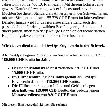
Jahreslohn von 32.400 EUR angezeigt. Mit diesem Lohn ist eine
gewisse Kaufkraft bzw. ein gewisser Lebensstandard verbunden.
Möchten Sie diesen Standard als Angestellter in der Schweiz halten,
müssten Sie dort mindestens 55.728 CHF Brutto im Jahr verdienen.
Darüber hinaus wird für das jeweilige andere Land auch der
passende Lohn für den gewählten Beruf angezeigt. So können Sie
direkt prüfen, inwiefern der jeweilige Lohn von der rechnerischen
Empfehlung abweicht oder mit dieser übereinstimmt.
Wie viel verdient man als
DevOps Engineer/in
in der Schweiz
Als DevOps Engineer/in verdienen Sie zwischen
95.000 CHF
und
180.000 CHF
Brutto
im Jahr
.
Das ist ein
Monatsverdienst
zwischen
7.917 CHF
und
15.000 CHF
Brutto.
Im Durchschnitt
liegt
das Jahresgehalt
als DevOps
Engineer/in damit bei
118.804 CHF
Brutto.
Die Hälfte
der erhobenen Löhne und Gehälter liegen
überhalb von
119.000 CHF
Brutto, das bedeutet einen
Monatsverdienst
von
9.917 CHF
Brutto.
Mit diesem Einstiegsgehalt können Sie rechnen