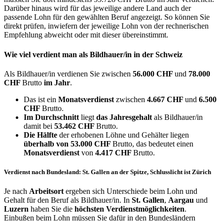
Darüber hinaus wird für das jeweilige andere Land auch der
passende Lohn für den gewählten Beruf angezeigt. So können Sie
direkt prüfen, inwiefern der jeweilige Lohn von der rechnerischen
Empfehlung abweicht oder mit dieser übereinstimmt.
Wie viel verdient man als
Bildhauer/in
in der Schweiz
Als Bildhauer/in verdienen Sie zwischen
56.000 CHF
und
78.000
CHF
Brutto
im Jahr
.
Das ist ein
Monatsverdienst
zwischen
4.667 CHF
und
6.500
CHF
Brutto.
Im Durchschnitt
liegt
das Jahresgehalt
als Bildhauer/in
damit bei
53.462 CHF
Brutto.
Die Hälfte
der erhobenen Löhne und Gehälter liegen
überhalb von
53.000 CHF
Brutto, das bedeutet einen
Monatsverdienst
von
4.417 CHF
Brutto.
Verdienst nach Bundesland: St. Gallen an der Spitze, Schlusslicht ist Zürich
Je nach
Arbeitsort
ergeben sich Unterschiede beim Lohn und
Gehalt für den Beruf als Bildhauer/in. In
St. Gallen
,
Aargau
und
Luzern
haben Sie die
höchsten Verdienstmöglichkeiten
.
Einbußen beim Lohn müssen Sie dafür in den Bundesländern