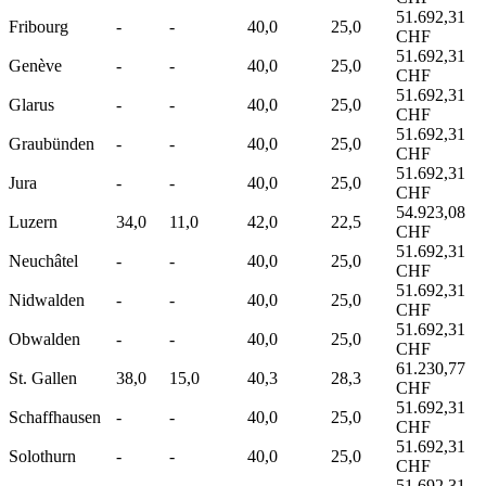
51.692,31
Fribourg
-
-
40,0
25,0
CHF
51.692,31
Genève
-
-
40,0
25,0
CHF
51.692,31
Glarus
-
-
40,0
25,0
CHF
51.692,31
Graubünden
-
-
40,0
25,0
CHF
51.692,31
Jura
-
-
40,0
25,0
CHF
54.923,08
Luzern
34,0
11,0
42,0
22,5
CHF
51.692,31
Neuchâtel
-
-
40,0
25,0
CHF
51.692,31
Nidwalden
-
-
40,0
25,0
CHF
51.692,31
Obwalden
-
-
40,0
25,0
CHF
61.230,77
St. Gallen
38,0
15,0
40,3
28,3
CHF
51.692,31
Schaffhausen
-
-
40,0
25,0
CHF
51.692,31
Solothurn
-
-
40,0
25,0
CHF
51.692,31