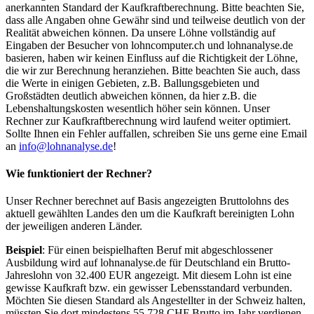
anerkannten Standard der Kaufkraftberechnung. Bitte beachten Sie,
dass alle Angaben ohne Gewähr sind und teilweise deutlich von der
Realität abweichen können. Da unsere Löhne vollständig auf
Eingaben der Besucher von lohncomputer.ch und lohnanalyse.de
basieren, haben wir keinen Einfluss auf die Richtigkeit der Löhne,
die wir zur Berechnung heranziehen. Bitte beachten Sie auch, dass
die Werte in einigen Gebieten, z.B. Ballungsgebieten und
Großstädten deutlich abweichen können, da hier z.B. die
Lebenshaltungskosten wesentlich höher sein können. Unser
Rechner zur Kaufkraftberechnung wird laufend weiter optimiert.
Sollte Ihnen ein Fehler auffallen, schreiben Sie uns gerne eine Email
an
info@lohnanalyse.de
!
Wie funktioniert der Rechner?
Unser Rechner berechnet auf Basis angezeigten Bruttolohns des
aktuell gewählten Landes den um die Kaufkraft bereinigten Lohn
der jeweiligen anderen Länder.
Beispiel
: Für einen beispielhaften Beruf mit abgeschlossener
Ausbildung wird auf lohnanalyse.de für Deutschland ein Brutto-
Jahreslohn von 32.400 EUR angezeigt. Mit diesem Lohn ist eine
gewisse Kaufkraft bzw. ein gewisser Lebensstandard verbunden.
Möchten Sie diesen Standard als Angestellter in der Schweiz halten,
müssten Sie dort mindestens 55.728 CHF Brutto im Jahr verdienen.