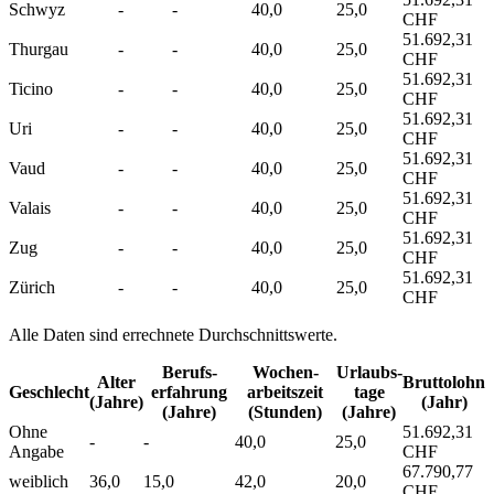
Schwyz
-
-
40,0
25,0
CHF
51.692,31
Thurgau
-
-
40,0
25,0
CHF
51.692,31
Ticino
-
-
40,0
25,0
CHF
51.692,31
Uri
-
-
40,0
25,0
CHF
51.692,31
Vaud
-
-
40,0
25,0
CHF
51.692,31
Valais
-
-
40,0
25,0
CHF
51.692,31
Zug
-
-
40,0
25,0
CHF
51.692,31
Zürich
-
-
40,0
25,0
CHF
Alle Daten sind errechnete Durchschnittswerte.
Berufs­
Wochen­
Urlaubs­
Alter
Bruttolohn
Geschlecht
erfahrung
arbeitszeit
tage
(Jahre)
(Jahr)
(Jahre)
(Stunden)
(Jahre)
Ohne
51.692,31
-
-
40,0
25,0
Angabe
CHF
67.790,77
weiblich
36,0
15,0
42,0
20,0
CHF