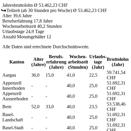
Jahresbruttolohn
Ø 53.462,23 CHF
Teilzeit
(ab 30 Stunden pro Woche)
Ø 53.462,23 CHF
Alter
39,6 Jahre
Berufserfahrung
17,8 Jahre
Wochenarbeitszeit
40,2 Stunden
Urlaubstage
24,9 Tage
Anzahl Monatsgehälter
12
Alle Daten sind errechnete Durchschnittswerte.
Berufs­
Wochen­
Urlaubs­
Alter
Bruttolohn
Kanton
erfahrung
arbeitszeit
tage
(Jahre)
(Jahr)
(Jahre)
(Stunden)
(Jahr)
59.741,54
Aargau
36,0
15,0
41,0
22,5
CHF
Appenzell
51.692,31
-
-
40,0
25,0
Innerrhoden
CHF
Appenzell
51.692,31
-
-
40,0
25,0
Ausserrhoden
CHF
53.538,46
Bern
52,0
33,0
40,0
23,5
CHF
Basel-
51.692,31
-
-
40,0
25,0
Landschaft
CHF
51.692,31
Basel-Stadt
-
-
40,0
25,0
CHF