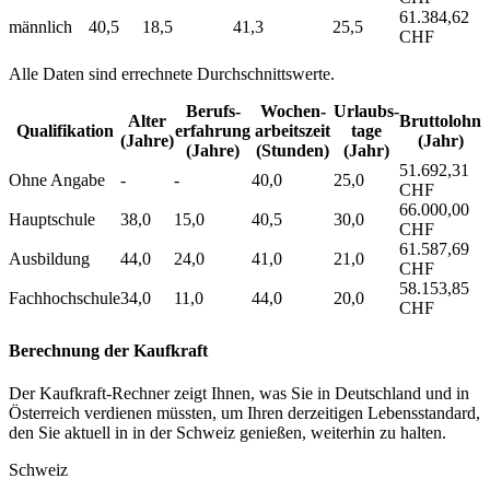
61.384,62
männlich
40,5
18,5
41,3
25,5
CHF
Alle Daten sind errechnete Durchschnittswerte.
Berufs­
Wochen­
Urlaubs­
Alter
Bruttolohn
Qualifikation
erfahrung
arbeitszeit
tage
(Jahre)
(Jahr)
(Jahre)
(Stunden)
(Jahr)
51.692,31
Ohne Angabe
-
-
40,0
25,0
CHF
66.000,00
Hauptschule
38,0
15,0
40,5
30,0
CHF
61.587,69
Ausbildung
44,0
24,0
41,0
21,0
CHF
58.153,85
Fachhochschule
34,0
11,0
44,0
20,0
CHF
Berechnung der Kaufkraft
Der Kaufkraft-Rechner zeigt Ihnen, was Sie in Deutschland und in
Österreich verdienen müssten, um Ihren derzeitigen Lebensstandard,
den Sie aktuell in in der Schweiz genießen, weiterhin zu halten.
Schweiz