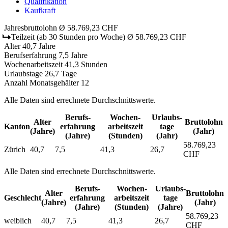
Qualifikation
Kaufkraft
Jahresbruttolohn
Ø 58.769,23 CHF
Teilzeit
(ab 30 Stunden pro Woche)
Ø 58.769,23 CHF
Alter
40,7 Jahre
Berufserfahrung
7,5 Jahre
Wochenarbeitszeit
41,3 Stunden
Urlaubstage
26,7 Tage
Anzahl Monatsgehälter
12
Alle Daten sind errechnete Durchschnittswerte.
Berufs­
Wochen­
Urlaubs­
Alter
Bruttolohn
Kanton
erfahrung
arbeitszeit
tage
(Jahre)
(Jahr)
(Jahre)
(Stunden)
(Jahr)
58.769,23
Zürich
40,7
7,5
41,3
26,7
CHF
Alle Daten sind errechnete Durchschnittswerte.
Berufs­
Wochen­
Urlaubs­
Alter
Bruttolohn
Geschlecht
erfahrung
arbeitszeit
tage
(Jahre)
(Jahr)
(Jahre)
(Stunden)
(Jahre)
58.769,23
weiblich
40,7
7,5
41,3
26,7
CHF