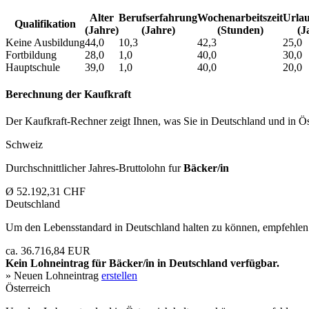
Alter
Berufs­erfahrung
Wochen­arbeitszeit
Urlau
Qualifikation
(Jahre)
(Jahre)
(Stunden)
(J
Keine Ausbildung
44,0
10,3
42,3
25,0
Fortbildung
28,0
1,0
40,0
30,0
Hauptschule
39,0
1,0
40,0
20,0
Berechnung der Kaufkraft
Der Kaufkraft-Rechner zeigt Ihnen, was Sie in Deutschland und in Öst
Schweiz
Durchschnittlicher Jahres-Bruttolohn fur
Bäcker/in
Ø 52.192,31 CHF
Deutschland
Um den Lebensstandard in Deutschland halten zu können, empfehlen 
ca. 36.716,84 EUR
Kein Lohneintrag für
Bäcker/in
in Deutschland verfügbar.
» Neuen Lohneintrag
erstellen
Österreich