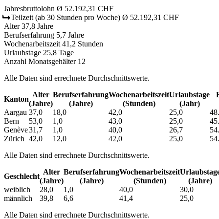
Jahresbruttolohn
Ø 52.192,31 CHF
Teilzeit
(ab 30 Stunden pro Woche)
Ø 52.192,31 CHF
Alter
37,8 Jahre
Berufserfahrung
5,7 Jahre
Wochenarbeitszeit
41,2 Stunden
Urlaubstage
25,8 Tage
Anzahl Monatsgehälter
12
Alle Daten sind errechnete Durchschnittswerte.
Alter
Berufs­erfahrung
Wochen­arbeitszeit
Urlaubs­tage
Kanton
(Jahre)
(Jahre)
(Stunden)
(Jahr)
Aargau
37,0
18,0
42,0
25,0
48
Bern
53,0
1,0
43,0
25,0
45
Genève
31,7
1,0
40,0
26,7
54
Zürich
42,0
12,0
42,0
25,0
54
Alle Daten sind errechnete Durchschnittswerte.
Alter
Berufs­erfahrung
Wochen­arbeitszeit
Urlaubs­tag
Geschlecht
(Jahre)
(Jahre)
(Stunden)
(Jahre)
weiblich
28,0
1,0
40,0
30,0
männlich
39,8
6,6
41,4
25,0
Alle Daten sind errechnete Durchschnittswerte.