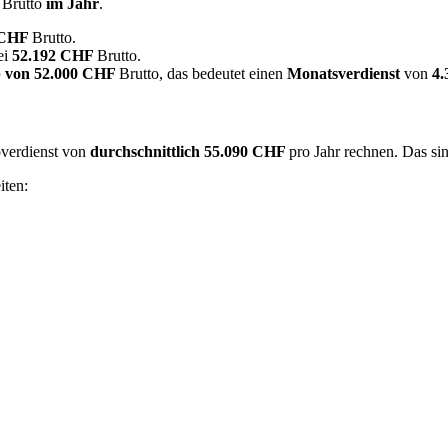
F
Brutto
im Jahr
.
 CHF
Brutto.
ei
52.192 CHF
Brutto.
 von
52.000 CHF
Brutto, das bedeutet einen
Monatsverdienst
von
4
overdienst von
durchschnittlich
55.090 CHF
pro Jahr rechnen. Das si
iten: