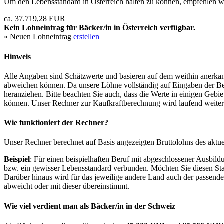
Um den Lebensstandard in Österreich halten zu können, empfehlen wi
ca. 37.719,28 EUR
Kein Lohneintrag für
Bäcker/in
in Österreich verfügbar.
» Neuen Lohneintrag
erstellen
Hinweis
Alle Angaben sind Schätzwerte und basieren auf dem weithin anerkann
abweichen können. Da unsere Löhne vollständig auf Eingaben der Bes
heranziehen. Bitte beachten Sie auch, dass die Werte in einigen Gebi
können. Unser Rechner zur Kaufkraftberechnung wird laufend weiter op
Wie funktioniert der Rechner?
Unser Rechner berechnet auf Basis angezeigten Bruttolohns des aktu
Beispiel
: Für einen beispielhaften Beruf mit abgeschlossener Ausbil
bzw. ein gewisser Lebensstandard verbunden. Möchten Sie diesen Stan
Darüber hinaus wird für das jeweilige andere Land auch der passend
abweicht oder mit dieser übereinstimmt.
Wie viel verdient man als
Bäcker/in
in der Schweiz