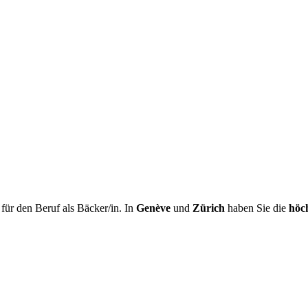
ür den Beruf als Bäcker/in. In
Genève
und
Zürich
haben Sie die
höc