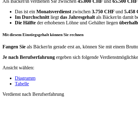
Als Bäcker/in verdienen Sie zwischen
45.000 CHF
und
65.500 CH
Das ist ein
Monatsverdienst
zwischen
3.750 CHF
und
5.458
Im Durchschnitt
liegt
das Jahresgehalt
als Bäcker/in damit b
Die Hälfte
der erhobenen Löhne und Gehälter liegen
überhalb
Mit diesem Einstiegsgehalt können Sie rechnen
Fangen Sie
als Bäcker/in gerade erst an, können Sie mit einem Brutt
Je nach Berufserfahrung
ergeben sich folgende Verdienstmöglichke
Ansicht wählen:
Diagramm
Tabelle
Verdienst nach Berufserfahrung