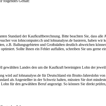
r folgendes Gehalt:
ten Standard der Kaufkraftberechnung. Bitte beachten Sie, dass alle 
ucher von lohncomputer.ch und lohnanalyse.de basieren, haben wir kei
eten, z.B. Ballungsgebieten und Großstädten deutlich abweichen können
timiert. Sollte Ihnen ein Fehler auffallen, schreiben Sie uns gerne e
ell gewählten Landes den um die Kaufkraft bereinigten Lohn der jeweil
dung wird auf lohnanalyse.de für Deutschland ein Brutto-Jahreslohn vo
dard als Angestellter in der Schweiz halten, müssten Sie dort mindes
e Lohn für den gewählten Beruf angezeigt. So können Sie direkt prüfen