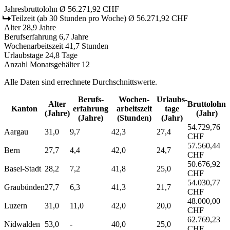
Jahresbruttolohn
Ø 56.271,92 CHF
Teilzeit
(ab 30 Stunden pro Woche)
Ø 56.271,92 CHF
Alter
28,9 Jahre
Berufserfahrung
6,7 Jahre
Wochenarbeitszeit
41,7 Stunden
Urlaubstage
24,8 Tage
Anzahl Monatsgehälter
12
Alle Daten sind errechnete Durchschnittswerte.
Berufs­
Wochen­
Urlaubs­
Alter
Bruttolohn
Kanton
erfahrung
arbeitszeit
tage
(Jahre)
(Jahr)
(Jahre)
(Stunden)
(Jahr)
54.729,76
Aargau
31,0
9,7
42,3
27,4
CHF
57.560,44
Bern
27,7
4,4
42,0
24,7
CHF
50.676,92
Basel-Stadt
28,2
7,2
41,8
25,0
CHF
54.030,77
Graubünden
27,7
6,3
41,3
21,7
CHF
48.000,00
Luzern
31,0
11,0
42,0
20,0
CHF
62.769,23
Nidwalden
53,0
-
40,0
25,0
CHF