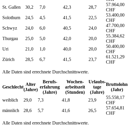
57.964,00
St. Gallen
30,2
7,0
42,3
28,7
CHF
53.400,00
Solothurn
24,5
4,5
41,5
22,5
CHF
47.700,00
Schwyz
24,0
6,0
40,5
24,0
CHF
55.384,62
Thurgau
25,0
5,0
42,0
20,0
CHF
50.400,00
Uri
21,0
1,0
40,0
20,0
CHF
61.521,29
Zürich
28,5
6,7
41,5
23,7
CHF
Alle Daten sind errechnete Durchschnittswerte.
Berufs­
Wochen­
Urlaubs­
Alter
Bruttolohn
Geschlecht
erfahrung
arbeitszeit
tage
(Jahre)
(Jahr)
(Jahre)
(Stunden)
(Jahre)
55.558,17
weiblich
29,0
7,3
41,8
23,9
CHF
57.654,81
männlich
28,6
5,7
41,6
26,5
CHF
Alle Daten sind errechnete Durchschnittswerte.