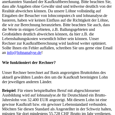
anerkannten Standard der Kaufkraftberechnung. Bitte beachten Sie,
dass alle Angaben ohne Gewähr sind und teilweise deutlich von der
Realität abweichen können. Da unsere Löhne vollständig auf
Eingaben der Besucher von lohncomputer.ch und lohnanalyse.de
basieren, haben wir keinen Einfluss auf die Richtigkeit der Löhne,
die wir zur Berechnung heranziehen. Bitte beachten Sie auch, dass
die Werte in einigen Gebieten, z.B. Ballungsgebieten und
Großstädten deutlich abweichen können, da hier z.B. die
Lebenshaltungskosten wesentlich höher sein können. Unser
Rechner zur Kaufkraftberechnung wird laufend weiter optimiert.
Sollte Ihnen ein Fehler auffallen, schreiben Sie uns gerne eine Email
an
info@lohnanalyse.de
!
Wie funktioniert der Rechner?
Unser Rechner berechnet auf Basis angezeigten Bruttolohns des
aktuell gewählten Landes den um die Kaufkraft bereinigten Lohn
der jeweiligen anderen Länder.
Beispiel
: Für einen beispielhaften Beruf mit abgeschlossener
Ausbildung wird auf lohnanalyse.de für Deutschland ein Brutto-
Jahreslohn von 32.400 EUR angezeigt. Mit diesem Lohn ist eine
gewisse Kaufkraft bzw. ein gewisser Lebensstandard verbunden.
Möchten Sie diesen Standard als Angestellter in der Schweiz halten,
müssten Sie dort mindestens 55.728 CHF Brutto im Jahr verdienen.