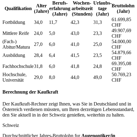
Berufs­
Wochen­
Urlaubs­
Alter
Bruttolohn
Qualifikation
erfahrung
arbeitszeit
tage
(Jahre)
(Jahr)
(Jahre)
(Stunden)
(Jahr)
61.699,85
Fortbildung
34,0
11,7
42,3
31,3
CHF
49.907,69
Mittlere Reife
24,0
5,0
43,0
23,3
CHF
(Fach-)
54.000,00
27,0
6,0
41,0
25,0
Abitur/Matura
CHF
54.879,66
Ausbildung
28,4
6,4
41,5
23,5
CHF
69.395,08
Fachhochschule
31,8
6,0
41,8
24,8
CHF
Hochschule,
50.769,23
29,0
8,0
44,0
49,0
Universität
CHF
Berechnung der Kaufkraft
Der Kaufkraft-Rechner zeigt Ihnen, was Sie in Deutschland und in
Österreich verdienen müssten, um Ihren derzeitigen Lebensstandard,
den Sie aktuell in in der Schweiz genießen, weiterhin zu halten.
Schweiz
Durchschnittlicher Jahres-Bruttolohn fur
Augenoptiker/in