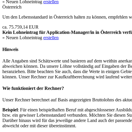
» Neuen Lohneintrag
erstellen
Österreich
Um den Lebensstandard in Österreich halten zu können, empfehlen wi
ca. 75.759,14 EUR
Kein Lohneintrag für
Application-Manager/in
in Österreich verf
» Neuen Lohneintrag
erstellen
Hinweis
Alle Angaben sind Schätzwerte und basieren auf dem weithin anerkann
abweichen können. Da unsere Löhne vollständig auf Eingaben der Bes
heranziehen. Bitte beachten Sie auch, dass die Werte in einigen Gebi
können. Unser Rechner zur Kaufkraftberechnung wird laufend weiter op
Wie funktioniert der Rechner?
Unser Rechner berechnet auf Basis angezeigten Bruttolohns des aktu
Beispiel
: Für einen beispielhaften Beruf mit abgeschlossener Ausbil
bzw. ein gewisser Lebensstandard verbunden. Möchten Sie diesen Stan
Darüber hinaus wird für das jeweilige andere Land auch der passend
abweicht oder mit dieser übereinstimmt.