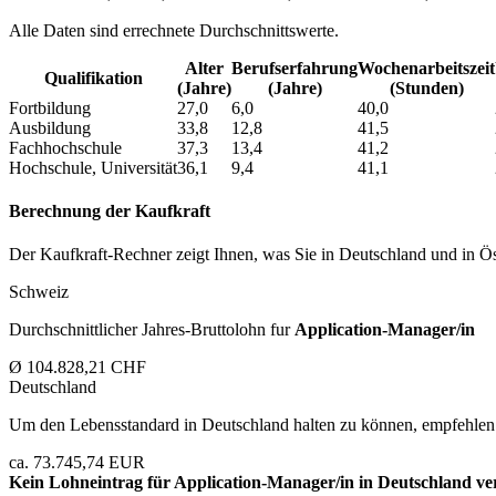
Alle Daten sind errechnete Durchschnittswerte.
Alter
Berufs­erfahrung
Wochen­arbeitszeit
Qualifikation
(Jahre)
(Jahre)
(Stunden)
Fortbildung
27,0
6,0
40,0
Ausbildung
33,8
12,8
41,5
Fachhochschule
37,3
13,4
41,2
Hochschule, Universität
36,1
9,4
41,1
Berechnung der Kaufkraft
Der Kaufkraft-Rechner zeigt Ihnen, was Sie in Deutschland und in Öst
Schweiz
Durchschnittlicher Jahres-Bruttolohn fur
Application-Manager/in
Ø 104.828,21 CHF
Deutschland
Um den Lebensstandard in Deutschland halten zu können, empfehlen 
ca. 73.745,74 EUR
Kein Lohneintrag für
Application-Manager/in
in Deutschland ve