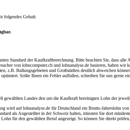
r folgendes Gehalt:
ügbar.
ten Standard der Kaufkraftberechnung. Bitte beachten Sie, dass alle 
ucher von lohncomputer.ch und lohnanalyse.de basieren, haben wir kei
eten, z.B. Ballungsgebieten und Großstädten deutlich abweichen können
timiert. Sollte Ihnen ein Fehler auffallen, schreiben Sie uns gerne e
ell gewählten Landes den um die Kaufkraft bereinigten Lohn der jeweil
dung wird auf lohnanalyse.de für Deutschland ein Brutto-Jahreslohn vo
dard als Angestellter in der Schweiz halten, müssten Sie dort mindes
e Lohn für den gewählten Beruf angezeigt. So können Sie direkt prüfen