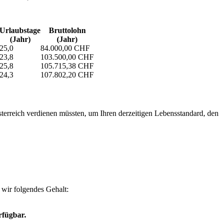
Urlaubs­tage
Bruttolohn
(Jahr)
(Jahr)
25,0
84.000,00 CHF
23,8
103.500,00 CHF
25,8
105.715,38 CHF
24,3
107.802,20 CHF
erreich verdienen müssten, um Ihren derzeitigen Lebensstandard, den Si
wir folgendes Gehalt:
rfügbar.