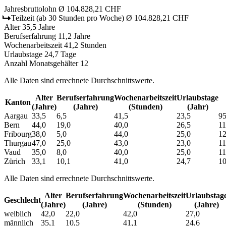
Jahresbruttolohn
Ø 104.828,21 CHF
Teilzeit
(ab 30 Stunden pro Woche)
Ø 104.828,21 CHF
Alter
35,5 Jahre
Berufserfahrung
11,2 Jahre
Wochenarbeitszeit
41,2 Stunden
Urlaubstage
24,7 Tage
Anzahl Monatsgehälter
12
Alle Daten sind errechnete Durchschnittswerte.
Alter
Berufs­erfahrung
Wochen­arbeitszeit
Urlaubs­tage
Kanton
(Jahre)
(Jahre)
(Stunden)
(Jahr)
Aargau
33,5
6,5
41,5
23,5
9
Bern
44,0
19,0
40,0
26,5
1
Fribourg
38,0
5,0
44,0
25,0
1
Thurgau
47,0
25,0
43,0
23,0
1
Vaud
35,0
8,0
40,0
25,0
1
Zürich
33,1
10,1
41,0
24,7
1
Alle Daten sind errechnete Durchschnittswerte.
Alter
Berufs­erfahrung
Wochen­arbeitszeit
Urlaubs­tag
Geschlecht
(Jahre)
(Jahre)
(Stunden)
(Jahre)
weiblich
42,0
22,0
42,0
27,0
männlich
35,1
10,5
41,1
24,6