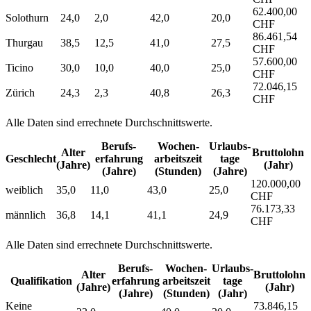
62.400,00
Solothurn
24,0
2,0
42,0
20,0
CHF
86.461,54
Thurgau
38,5
12,5
41,0
27,5
CHF
57.600,00
Ticino
30,0
10,0
40,0
25,0
CHF
72.046,15
Zürich
24,3
2,3
40,8
26,3
CHF
Alle Daten sind errechnete Durchschnittswerte.
Berufs­
Wochen­
Urlaubs­
Alter
Bruttolohn
Geschlecht
erfahrung
arbeitszeit
tage
(Jahre)
(Jahr)
(Jahre)
(Stunden)
(Jahre)
120.000,00
weiblich
35,0
11,0
43,0
25,0
CHF
76.173,33
männlich
36,8
14,1
41,1
24,9
CHF
Alle Daten sind errechnete Durchschnittswerte.
Berufs­
Wochen­
Urlaubs­
Alter
Bruttolohn
Qualifikation
erfahrung
arbeitszeit
tage
(Jahre)
(Jahr)
(Jahre)
(Stunden)
(Jahr)
Keine
73.846,15