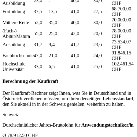
23,0
-
40,0
30,0
Ausbildung
CHF
68.700,00
Fortbildung
37,5
13,5
41,0
27,5
CHF
70.000,00
Mittlere Reife
52,0
35,0
40,0
30,0
CHF
(Fach-)
78.000,00
55,0
25,0
42,0
20,0
Abitur/Matura
CHF
73.534,07
Ausbildung
31,7
9,4
41,7
23,6
CHF
91.846,15
Fachhochschule
47,0
21,0
41,0
24,0
CHF
Hochschule,
102.461,54
33,0
6,5
41,0
25,0
Universität
CHF
Berechnung der Kaufkraft
Der Kaufkraft-Rechner zeigt Ihnen, was Sie in Deutschland und in
Österreich verdienen müssten, um Ihren derzeitigen Lebensstandard,
den Sie aktuell in in der Schweiz genießen, weiterhin zu halten.
Schweiz
Durchschnittlicher Jahres-Bruttolohn fur
Anwendungstechniker/in
Ø 78.912,50 CHF