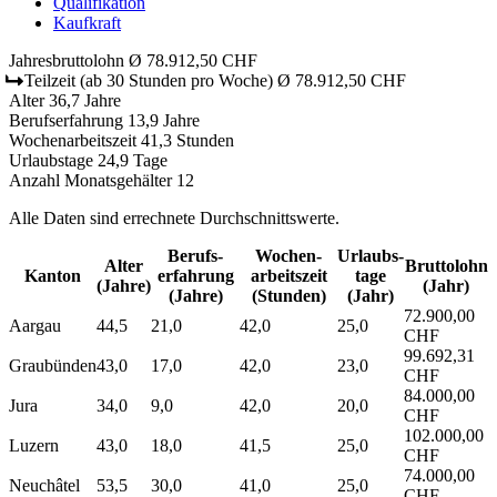
Qualifikation
Kaufkraft
Jahresbruttolohn
Ø 78.912,50 CHF
Teilzeit
(ab 30 Stunden pro Woche)
Ø 78.912,50 CHF
Alter
36,7 Jahre
Berufserfahrung
13,9 Jahre
Wochenarbeitszeit
41,3 Stunden
Urlaubstage
24,9 Tage
Anzahl Monatsgehälter
12
Alle Daten sind errechnete Durchschnittswerte.
Berufs­
Wochen­
Urlaubs­
Alter
Bruttolohn
Kanton
erfahrung
arbeitszeit
tage
(Jahre)
(Jahr)
(Jahre)
(Stunden)
(Jahr)
72.900,00
Aargau
44,5
21,0
42,0
25,0
CHF
99.692,31
Graubünden
43,0
17,0
42,0
23,0
CHF
84.000,00
Jura
34,0
9,0
42,0
20,0
CHF
102.000,00
Luzern
43,0
18,0
41,5
25,0
CHF
74.000,00
Neuchâtel
53,5
30,0
41,0
25,0
CHF