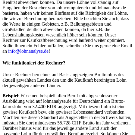
Realität abweichen können. Da unsere Löhne vollständig auf
Eingaben der Besucher von lohncomputer.ch und lohnanalyse.de
basieren, haben wir keinen Einfluss auf die Richtigkeit der Löhne,
die wir zur Berechnung heranziehen. Bitte beachten Sie auch, dass
die Werte in einigen Gebieten, z.B. Ballungsgebieten und
Großstädten deutlich abweichen können, da hier z.B. die
Lebenshaltungskosten wesentlich höher sein können. Unser
Rechner zur Kaufkraftberechnung wird laufend weiter optimiert.
Sollte Ihnen ein Fehler auffallen, schreiben Sie uns gerne eine Email
an
info@lohnanalyse.de
!
Wie funktioniert der Rechner?
Unser Rechner berechnet auf Basis angezeigten Bruttolohns des
aktuell gewählten Landes den um die Kaufkraft bereinigten Lohn
der jeweiligen anderen Länder.
Beispiel
: Für einen beispielhaften Beruf mit abgeschlossener
Ausbildung wird auf lohnanalyse.de für Deutschland ein Brutto-
Jahreslohn von 32.400 EUR angezeigt. Mit diesem Lohn ist eine
gewisse Kaufkraft bzw. ein gewisser Lebensstandard verbunden.
Möchten Sie diesen Standard als Angestellter in der Schweiz halten,
müssten Sie dort mindestens 55.728 CHF Brutto im Jahr verdienen.
Darüber hinaus wird für das jeweilige andere Land auch der
passende Lohn für den gewählten Beruf angezeigt. So können Sie