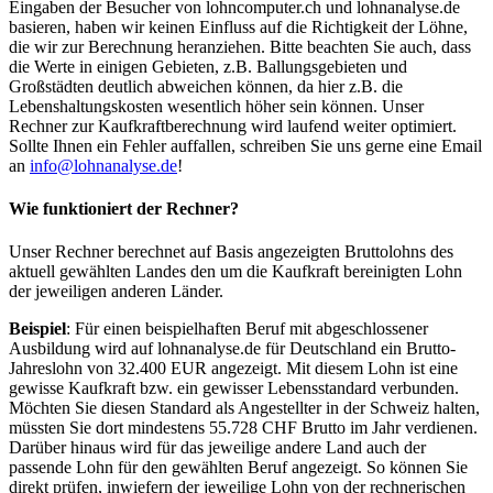
Eingaben der Besucher von lohncomputer.ch und lohnanalyse.de
basieren, haben wir keinen Einfluss auf die Richtigkeit der Löhne,
die wir zur Berechnung heranziehen. Bitte beachten Sie auch, dass
die Werte in einigen Gebieten, z.B. Ballungsgebieten und
Großstädten deutlich abweichen können, da hier z.B. die
Lebenshaltungskosten wesentlich höher sein können. Unser
Rechner zur Kaufkraftberechnung wird laufend weiter optimiert.
Sollte Ihnen ein Fehler auffallen, schreiben Sie uns gerne eine Email
an
info@lohnanalyse.de
!
Wie funktioniert der Rechner?
Unser Rechner berechnet auf Basis angezeigten Bruttolohns des
aktuell gewählten Landes den um die Kaufkraft bereinigten Lohn
der jeweiligen anderen Länder.
Beispiel
: Für einen beispielhaften Beruf mit abgeschlossener
Ausbildung wird auf lohnanalyse.de für Deutschland ein Brutto-
Jahreslohn von 32.400 EUR angezeigt. Mit diesem Lohn ist eine
gewisse Kaufkraft bzw. ein gewisser Lebensstandard verbunden.
Möchten Sie diesen Standard als Angestellter in der Schweiz halten,
müssten Sie dort mindestens 55.728 CHF Brutto im Jahr verdienen.
Darüber hinaus wird für das jeweilige andere Land auch der
passende Lohn für den gewählten Beruf angezeigt. So können Sie
direkt prüfen, inwiefern der jeweilige Lohn von der rechnerischen