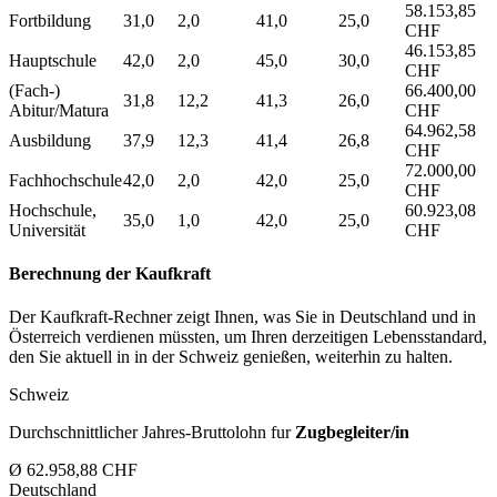
58.153,85
Fortbildung
31,0
2,0
41,0
25,0
CHF
46.153,85
Hauptschule
42,0
2,0
45,0
30,0
CHF
(Fach-)
66.400,00
31,8
12,2
41,3
26,0
Abitur/Matura
CHF
64.962,58
Ausbildung
37,9
12,3
41,4
26,8
CHF
72.000,00
Fachhochschule
42,0
2,0
42,0
25,0
CHF
Hochschule,
60.923,08
35,0
1,0
42,0
25,0
Universität
CHF
Berechnung der Kaufkraft
Der Kaufkraft-Rechner zeigt Ihnen, was Sie in Deutschland und in
Österreich verdienen müssten, um Ihren derzeitigen Lebensstandard,
den Sie aktuell in in der Schweiz genießen, weiterhin zu halten.
Schweiz
Durchschnittlicher Jahres-Bruttolohn fur
Zugbegleiter/in
Ø 62.958,88 CHF
Deutschland