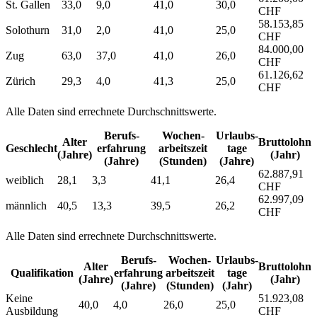
St. Gallen
33,0
9,0
41,0
30,0
CHF
58.153,85
Solothurn
31,0
2,0
41,0
25,0
CHF
84.000,00
Zug
63,0
37,0
41,0
26,0
CHF
61.126,62
Zürich
29,3
4,0
41,3
25,0
CHF
Alle Daten sind errechnete Durchschnittswerte.
Berufs­
Wochen­
Urlaubs­
Alter
Bruttolohn
Geschlecht
erfahrung
arbeitszeit
tage
(Jahre)
(Jahr)
(Jahre)
(Stunden)
(Jahre)
62.887,91
weiblich
28,1
3,3
41,1
26,4
CHF
62.997,09
männlich
40,5
13,3
39,5
26,2
CHF
Alle Daten sind errechnete Durchschnittswerte.
Berufs­
Wochen­
Urlaubs­
Alter
Bruttolohn
Qualifikation
erfahrung
arbeitszeit
tage
(Jahre)
(Jahr)
(Jahre)
(Stunden)
(Jahr)
Keine
51.923,08
40,0
4,0
26,0
25,0
Ausbildung
CHF