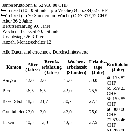
Jahresbruttolohn
Ø 62.958,88 CHF
Teilzeit
(10-19 Stunden pro Woche)
Ø 55.384,62 CHF
Teilzeit
(ab 30 Stunden pro Woche)
Ø 63.357,52 CHF
Alter
36,2 Jahre
Berufserfahrung
9,6 Jahre
Wochenarbeitszeit
40,1 Stunden
Urlaubstage
26,3 Tage
Anzahl Monatsgehälter
12
Alle Daten sind errechnete Durchschnittswerte.
Berufs­
Wochen­
Urlaubs­
Alter
Bruttolohn
Kanton
erfahrung
arbeitszeit
tage
(Jahre)
(Jahr)
(Jahre)
(Stunden)
(Jahr)
46.153,85
Aargau
42,0
2,0
45,0
30,0
CHF
65.559,23
Bern
36,5
6,5
42,0
25,5
CHF
58.153,85
Basel-Stadt
48,3
21,7
30,7
27,7
CHF
60.000,00
Graubünden
22,0
2,0
42,0
25,0
CHF
77.538,46
Luzern
40,5
12,0
42,5
27,5
CHF
61.200,00