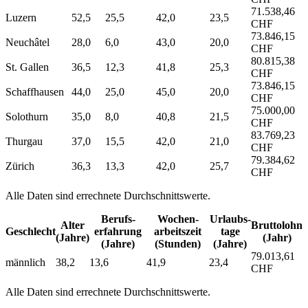
71.538,46
Luzern
52,5
25,5
42,0
23,5
CHF
73.846,15
Neuchâtel
28,0
6,0
43,0
20,0
CHF
80.815,38
St. Gallen
36,5
12,3
41,8
25,3
CHF
73.846,15
Schaffhausen
44,0
25,0
45,0
20,0
CHF
75.000,00
Solothurn
35,0
8,0
40,8
21,5
CHF
83.769,23
Thurgau
37,0
15,5
42,0
21,0
CHF
79.384,62
Zürich
36,3
13,3
42,0
25,7
CHF
Alle Daten sind errechnete Durchschnittswerte.
Berufs­
Wochen­
Urlaubs­
Alter
Bruttolohn
Geschlecht
erfahrung
arbeitszeit
tage
(Jahre)
(Jahr)
(Jahre)
(Stunden)
(Jahre)
79.013,61
männlich
38,2
13,6
41,9
23,4
CHF
Alle Daten sind errechnete Durchschnittswerte.