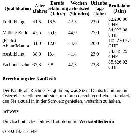
Berufs­
Wochen­
Urlaubs­
Alter
Bruttolohn
Qualifikation
erfahrung
arbeitszeit
tage
(Jahre)
(Jahr)
(Jahre)
(Stunden)
(Jahr)
82.200,00
Fortbildung
41,5
16,5
42,5
23,0
CHF
84.923,08
Mittlere Reife
42,5
25,0
44,0
25,0
CHF
(Fach-)
105.230,77
31,0
12,0
44,0
26,0
Abitur/Matura
CHF
74.845,25
Ausbildung
38,0
13,4
41,4
23,0
CHF
85.626,92
Fachhochschule
37,3
7,8
42,3
23,8
CHF
Berechnung der Kaufkraft
Der Kaufkraft-Rechner zeigt Ihnen, was Sie in Deutschland und in
Österreich verdienen müssten, um Ihren derzeitigen Lebensstandard,
den Sie aktuell in in der Schweiz genießen, weiterhin zu halten.
Schweiz
Durchschnittlicher Jahres-Bruttolohn fur
Werkstattleiter/in
Ø 79.013,61 CHF