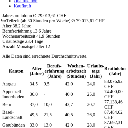
Qualifikation
Kaufkraft
Jahresbruttolohn
Ø 79.013,61 CHF
Teilzeit
(ab 30 Stunden pro Woche)
Ø 79.013,61 CHF
Alter
38,2 Jahre
Berufserfahrung
13,6 Jahre
Wochenarbeitszeit
41,9 Stunden
Urlaubstage
23,4 Tage
Anzahl Monatsgehälter
12
Alle Daten sind errechnete Durchschnittswerte.
Berufs­
Wochen­
Urlaubs­
Alter
Bruttolohn
Kanton
erfahrung
arbeitszeit
tage
(Jahre)
(Jahr)
(Jahre)
(Stunden)
(Jahr)
83.076,92
Aargau
34,5
9,5
42,0
24,0
CHF
Appenzell
74.400,00
36,0
-
40,0
25,0
Innerrhoden
CHF
77.138,46
Bern
37,0
10,0
43,7
20,7
CHF
Basel-
87.484,62
49,5
21,5
40,5
26,0
Landschaft
CHF
87.692,31
Graubünden
33,0
13,0
42,0
28,0
CHF