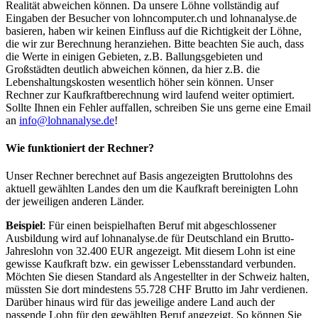
Realität abweichen können. Da unsere Löhne vollständig auf
Eingaben der Besucher von lohncomputer.ch und lohnanalyse.de
basieren, haben wir keinen Einfluss auf die Richtigkeit der Löhne,
die wir zur Berechnung heranziehen. Bitte beachten Sie auch, dass
die Werte in einigen Gebieten, z.B. Ballungsgebieten und
Großstädten deutlich abweichen können, da hier z.B. die
Lebenshaltungskosten wesentlich höher sein können. Unser
Rechner zur Kaufkraftberechnung wird laufend weiter optimiert.
Sollte Ihnen ein Fehler auffallen, schreiben Sie uns gerne eine Email
an
info@lohnanalyse.de
!
Wie funktioniert der Rechner?
Unser Rechner berechnet auf Basis angezeigten Bruttolohns des
aktuell gewählten Landes den um die Kaufkraft bereinigten Lohn
der jeweiligen anderen Länder.
Beispiel
: Für einen beispielhaften Beruf mit abgeschlossener
Ausbildung wird auf lohnanalyse.de für Deutschland ein Brutto-
Jahreslohn von 32.400 EUR angezeigt. Mit diesem Lohn ist eine
gewisse Kaufkraft bzw. ein gewisser Lebensstandard verbunden.
Möchten Sie diesen Standard als Angestellter in der Schweiz halten,
müssten Sie dort mindestens 55.728 CHF Brutto im Jahr verdienen.
Darüber hinaus wird für das jeweilige andere Land auch der
passende Lohn für den gewählten Beruf angezeigt. So können Sie