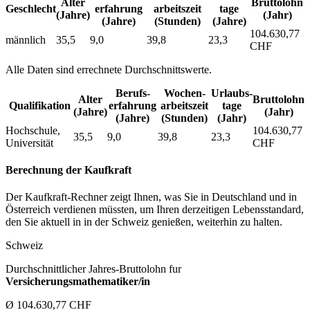
Alter
Bruttolohn
Geschlecht
erfahrung
arbeitszeit
tage
(Jahre)
(Jahr)
(Jahre)
(Stunden)
(Jahre)
104.630,77
männlich
35,5
9,0
39,8
23,3
CHF
Alle Daten sind errechnete Durchschnittswerte.
Berufs­
Wochen­
Urlaubs­
Alter
Bruttolohn
Qualifikation
erfahrung
arbeitszeit
tage
(Jahre)
(Jahr)
(Jahre)
(Stunden)
(Jahr)
Hochschule,
104.630,77
35,5
9,0
39,8
23,3
Universität
CHF
Berechnung der Kaufkraft
Der Kaufkraft-Rechner zeigt Ihnen, was Sie in Deutschland und in
Österreich verdienen müssten, um Ihren derzeitigen Lebensstandard,
den Sie aktuell in in der Schweiz genießen, weiterhin zu halten.
Schweiz
Durchschnittlicher Jahres-Bruttolohn fur
Versicherungsmathematiker/in
Ø 104.630,77 CHF