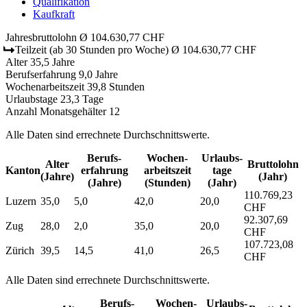
Qualifikation
Kaufkraft
Jahresbruttolohn
Ø 104.630,77 CHF
Teilzeit
(ab 30 Stunden pro Woche)
Ø 104.630,77 CHF
Alter
35,5 Jahre
Berufserfahrung
9,0 Jahre
Wochenarbeitszeit
39,8 Stunden
Urlaubstage
23,3 Tage
Anzahl Monatsgehälter
12
Alle Daten sind errechnete Durchschnittswerte.
Berufs­
Wochen­
Urlaubs­
Alter
Bruttolohn
Kanton
erfahrung
arbeitszeit
tage
(Jahre)
(Jahr)
(Jahre)
(Stunden)
(Jahr)
110.769,23
Luzern
35,0
5,0
42,0
20,0
CHF
92.307,69
Zug
28,0
2,0
35,0
20,0
CHF
107.723,08
Zürich
39,5
14,5
41,0
26,5
CHF
Alle Daten sind errechnete Durchschnittswerte.
Berufs­
Wochen­
Urlaubs­