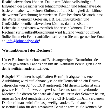
Realität abweichen können. Da unsere Löhne vollständig auf
Eingaben der Besucher von lohncomputer.ch und lohnanalyse.de
basieren, haben wir keinen Einfluss auf die Richtigkeit der Löhne,
die wir zur Berechnung heranziehen. Bitte beachten Sie auch, dass
die Werte in einigen Gebieten, z.B. Ballungsgebieten und
Großstädten deutlich abweichen können, da hier z.B. die
Lebenshaltungskosten wesentlich höher sein können. Unser
Rechner zur Kaufkraftberechnung wird laufend weiter optimiert.
Sollte Ihnen ein Fehler auffallen, schreiben Sie uns gerne eine Email
an
info@lohnanalyse.de
!
Wie funktioniert der Rechner?
Unser Rechner berechnet auf Basis angezeigten Bruttolohns des
aktuell gewählten Landes den um die Kaufkraft bereinigten Lohn
der jeweiligen anderen Länder.
Beispiel
: Für einen beispielhaften Beruf mit abgeschlossener
Ausbildung wird auf lohnanalyse.de für Deutschland ein Brutto-
Jahreslohn von 32.400 EUR angezeigt. Mit diesem Lohn ist eine
gewisse Kaufkraft bzw. ein gewisser Lebensstandard verbunden.
Möchten Sie diesen Standard als Angestellter in der Schweiz halten,
müssten Sie dort mindestens 55.728 CHF Brutto im Jahr verdienen.
Darüber hinaus wird für das jeweilige andere Land auch der
passende Lohn für den gewählten Beruf angezeigt. So können Sie