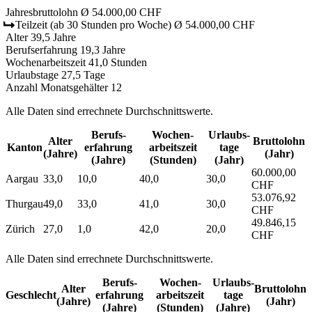
Jahresbruttolohn
Ø 54.000,00 CHF
Teilzeit
(ab 30 Stunden pro Woche)
Ø 54.000,00 CHF
Alter
39,5 Jahre
Berufserfahrung
19,3 Jahre
Wochenarbeitszeit
41,0 Stunden
Urlaubstage
27,5 Tage
Anzahl Monatsgehälter
12
Alle Daten sind errechnete Durchschnittswerte.
Berufs­
Wochen­
Urlaubs­
Alter
Bruttolohn
Kanton
erfahrung
arbeitszeit
tage
(Jahre)
(Jahr)
(Jahre)
(Stunden)
(Jahr)
60.000,00
Aargau
33,0
10,0
40,0
30,0
CHF
53.076,92
Thurgau
49,0
33,0
41,0
30,0
CHF
49.846,15
Zürich
27,0
1,0
42,0
20,0
CHF
Alle Daten sind errechnete Durchschnittswerte.
Berufs­
Wochen­
Urlaubs­
Alter
Bruttolohn
Geschlecht
erfahrung
arbeitszeit
tage
(Jahre)
(Jahr)
(Jahre)
(Stunden)
(Jahre)