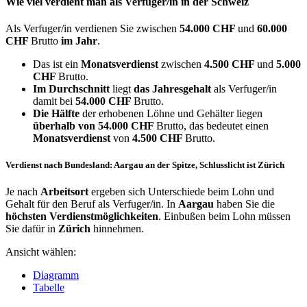
Wie viel verdient man als
Verfuger/in
in der Schweiz
Als Verfuger/in verdienen Sie zwischen
54.000 CHF
und
60.000
CHF
Brutto
im Jahr
.
Das ist ein
Monatsverdienst
zwischen
4.500 CHF
und
5.000
CHF
Brutto.
Im Durchschnitt
liegt
das Jahresgehalt
als Verfuger/in
damit bei
54.000 CHF
Brutto.
Die Hälfte
der erhobenen Löhne und Gehälter liegen
überhalb von
54.000 CHF
Brutto, das bedeutet einen
Monatsverdienst
von
4.500 CHF
Brutto.
Verdienst nach Bundesland: Aargau an der Spitze, Schlusslicht ist Zürich
Je nach
Arbeitsort
ergeben sich Unterschiede beim Lohn und
Gehalt für den Beruf als Verfuger/in. In
Aargau
haben Sie die
höchsten Verdienstmöglichkeiten
. Einbußen beim Lohn müssen
Sie dafür in
Zürich
hinnehmen.
Ansicht wählen:
Diagramm
Tabelle