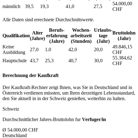
54.000,00
männlich
39,5
19,3
41,0
27,5
CHF
Alle Daten sind errechnete Durchschnittswerte.
Berufs­
Wochen­
Urlaubs­
Alter
Bruttolohn
Qualifikation
erfahrung
arbeitszeit
tage
(Jahre)
(Jahr)
(Jahre)
(Stunden)
(Jahr)
Keine
49.846,15
27,0
1,0
42,0
20,0
Ausbildung
CHF
55.384,62
Hauptschule
43,7
25,3
40,7
30,0
CHF
Berechnung der Kaufkraft
Der Kaufkraft-Rechner zeigt Ihnen, was Sie in Deutschland und in
Österreich verdienen müssten, um Ihren derzeitigen Lebensstandard,
den Sie aktuell in in der Schweiz genießen, weiterhin zu halten.
Schweiz
Durchschnittlicher Jahres-Bruttolohn fur
Verfuger/in
Ø 54.000,00 CHF
Deutschland