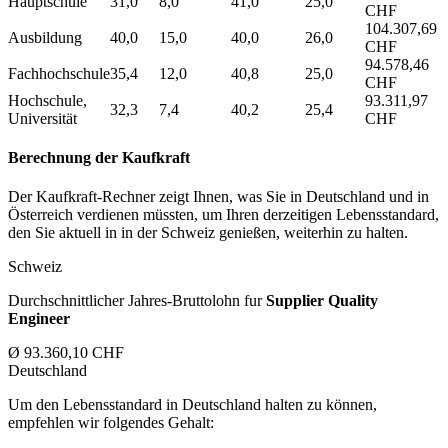
Hauptschule
31,0
8,0
41,0
25,0
CHF
104.307,69
Ausbildung
40,0
15,0
40,0
26,0
CHF
94.578,46
Fachhochschule
35,4
12,0
40,8
25,0
CHF
Hochschule,
93.311,97
32,3
7,4
40,2
25,4
Universität
CHF
Berechnung der Kaufkraft
Der Kaufkraft-Rechner zeigt Ihnen, was Sie in Deutschland und in
Österreich verdienen müssten, um Ihren derzeitigen Lebensstandard,
den Sie aktuell in in der Schweiz genießen, weiterhin zu halten.
Schweiz
Durchschnittlicher Jahres-Bruttolohn fur
Supplier Quality
Engineer
Ø 93.360,10 CHF
Deutschland
Um den Lebensstandard in Deutschland halten zu können,
empfehlen wir folgendes Gehalt: