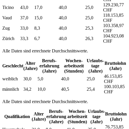
129.230,77
Ticino
43,0
17,0
40,0
25,0
CHF
118.153,85
Vaud
37,0
15,0
40,0
25,0
CHF
103.358,97
Zug
33,0
8,3
40,0
25,3
CHF
104.923,08
Zürich
33,3
6,7
40,0
26,3
CHF
Alle Daten sind errechnete Durchschnittswerte.
Berufs­
Wochen­
Urlaubs­
Alter
Bruttolohn
Geschlecht
erfahrung
arbeitszeit
tage
(Jahre)
(Jahr)
(Jahre)
(Stunden)
(Jahre)
46.153,85
weiblich
30,0
5,0
40,0
25,0
CHF
100.103,85
männlich
34,2
10,0
40,5
25,4
CHF
Alle Daten sind errechnete Durchschnittswerte.
Berufs­
Wochen­
Urlaubs­
Alter
Bruttolohn
Qualifikation
erfahrung
arbeitszeit
tage
(Jahre)
(Jahr)
(Jahre)
(Stunden)
(Jahr)
76.753,85