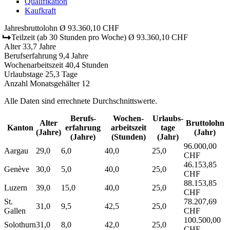
Qualifikation
Kaufkraft
Jahresbruttolohn
Ø 93.360,10 CHF
Teilzeit
(ab 30 Stunden pro Woche)
Ø 93.360,10 CHF
Alter
33,7 Jahre
Berufserfahrung
9,4 Jahre
Wochenarbeitszeit
40,4 Stunden
Urlaubstage
25,3 Tage
Anzahl Monatsgehälter
12
Alle Daten sind errechnete Durchschnittswerte.
Berufs­
Wochen­
Urlaubs­
Alter
Bruttolohn
Kanton
erfahrung
arbeitszeit
tage
(Jahre)
(Jahr)
(Jahre)
(Stunden)
(Jahr)
96.000,00
Aargau
29,0
6,0
40,0
25,0
CHF
46.153,85
Genève
30,0
5,0
40,0
25,0
CHF
88.153,85
Luzern
39,0
15,0
40,0
25,0
CHF
St.
78.207,69
31,0
9,5
42,5
25,0
Gallen
CHF
100.500,00
Solothurn
31,0
8,0
42,0
25,0
CHF