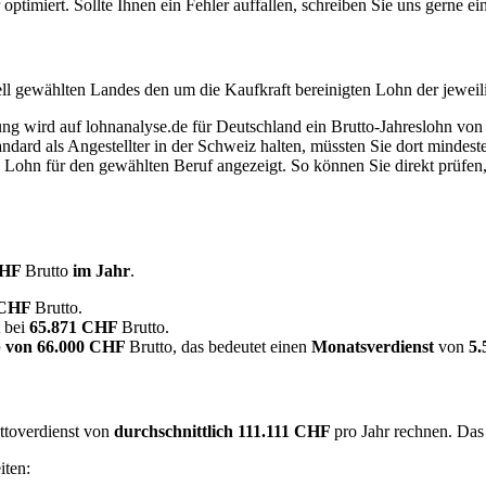
timiert. Sollte Ihnen ein Fehler auffallen, schreiben Sie uns gerne e
ell gewählten Landes den um die Kaufkraft bereinigten Lohn der jeweil
dung wird auf lohnanalyse.de für Deutschland ein Brutto-Jahreslohn vo
dard als Angestellter in der Schweiz halten, müssten Sie dort mindes
e Lohn für den gewählten Beruf angezeigt. So können Sie direkt prüfen
CHF
Brutto
im Jahr
.
 CHF
Brutto.
t bei
65.871 CHF
Brutto.
 von
66.000 CHF
Brutto, das bedeutet einen
Monatsverdienst
von
5
uttoverdienst von
durchschnittlich
111.111 CHF
pro Jahr rechnen. Das
iten: