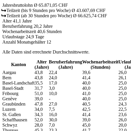
Jahresbruttolohn
Ø 65.871,05 CHF
Teilzeit
(bis 9 Stunden pro Woche)
Ø 43.607,69 CHF
Teilzeit
(ab 30 Stunden pro Woche)
Ø 66.625,74 CHF
Alter
41,1 Jahre
Berufserfahrung
20,2 Jahre
Wochenarbeitszeit
40,6 Stunden
Urlaubstage
24,9 Tage
Anzahl Monatsgehälter
12
Alle Daten sind errechnete Durchschnittswerte.
Alter
Berufs­erfahrung
Wochen­arbeitszeit
Urlaub
Kanton
(Jahre)
(Jahre)
(Stunden)
(Ja
Aargau
43,8
22,4
39,6
26,0
Bern
43,8
24,0
41,4
26,1
Basel-Landschaft
35,5
17,0
40,0
25,0
Basel-Stadt
31,7
3,0
40,0
25,0
Fribourg
51,0
10,0
41,0
25,0
Genève
39,0
-
40,0
25,0
Graubünden
47,8
27,0
40,5
24,3
Luzern
34,0
7,5
42,5
22,5
St. Gallen
34,3
16,0
41,4
23,6
Schaffhausen
52,0
30,0
39,0
26,0
Schwyz
28,0
7,0
45,0
20,0
Thurgau
45,3
23,3
41,7
22,0