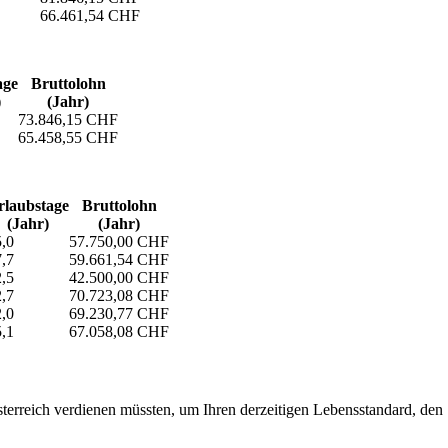
66.461,54 CHF
age
Bruttolohn
)
(Jahr)
73.846,15 CHF
65.458,55 CHF
laubs­tage
Bruttolohn
(Jahr)
(Jahr)
,0
57.750,00 CHF
,7
59.661,54 CHF
,5
42.500,00 CHF
,7
70.723,08 CHF
,0
69.230,77 CHF
,1
67.058,08 CHF
erreich verdienen müssten, um Ihren derzeitigen Lebensstandard, den Si