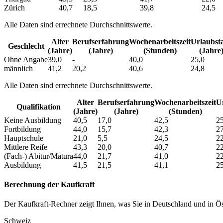
Zürich
40,7
18,5
39,8
24,5
Alle Daten sind errechnete Durchschnittswerte.
Alter
Berufs­erfahrung
Wochen­arbeitszeit
Urlaubs­t
Geschlecht
(Jahre)
(Jahre)
(Stunden)
(Jahre
Ohne Angabe
39,0
-
40,0
25,0
männlich
41,2
20,2
40,6
24,8
Alle Daten sind errechnete Durchschnittswerte.
Alter
Berufs­erfahrung
Wochen­arbeitszeit
Ur
Qualifikation
(Jahre)
(Jahre)
(Stunden)
Keine Ausbildung
40,5
17,0
42,5
25
Fortbildung
44,0
15,7
42,3
27
Hauptschule
21,0
5,5
24,5
22
Mittlere Reife
43,3
20,0
40,7
22
(Fach-) Abitur/Matura
44,0
21,7
41,0
22
Ausbildung
41,5
21,5
41,1
25
Berechnung der Kaufkraft
Der Kaufkraft-Rechner zeigt Ihnen, was Sie in Deutschland und in Öst
Schweiz