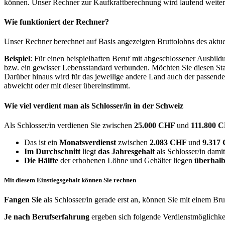
können. Unser Rechner zur Kaufkraftberechnung wird laufend weiter op
Wie funktioniert der Rechner?
Unser Rechner berechnet auf Basis angezeigten Bruttolohns des aktu
Beispiel
: Für einen beispielhaften Beruf mit abgeschlossener Ausbil
bzw. ein gewisser Lebensstandard verbunden. Möchten Sie diesen Stan
Darüber hinaus wird für das jeweilige andere Land auch der passend
abweicht oder mit dieser übereinstimmt.
Wie viel verdient man als
Schlosser/in
in der Schweiz
Als Schlosser/in verdienen Sie zwischen
25.000 CHF
und
111.800 
Das ist ein
Monatsverdienst
zwischen
2.083 CHF
und
9.317
Im Durchschnitt
liegt
das Jahresgehalt
als Schlosser/in dami
Die Hälfte
der erhobenen Löhne und Gehälter liegen
überhalb
Mit diesem Einstiegsgehalt können Sie rechnen
Fangen Sie
als Schlosser/in gerade erst an, können Sie mit einem Br
Je nach Berufserfahrung
ergeben sich folgende Verdienstmöglichke