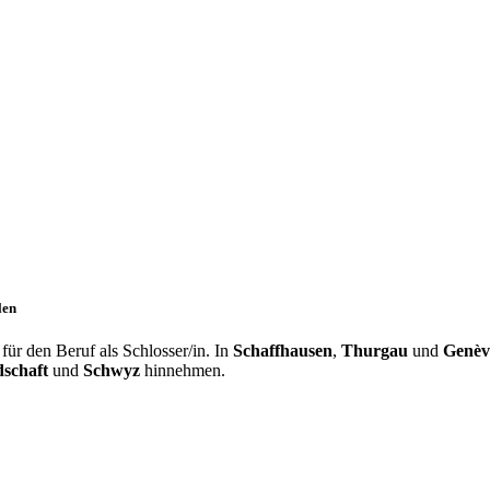
len
ür den Beruf als Schlosser/in. In
Schaffhausen
,
Thurgau
und
Genèv
schaft
und
Schwyz
hinnehmen.