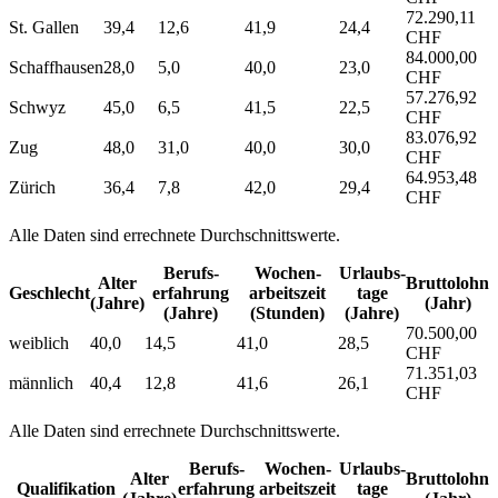
72.290,11
St. Gallen
39,4
12,6
41,9
24,4
CHF
84.000,00
Schaffhausen
28,0
5,0
40,0
23,0
CHF
57.276,92
Schwyz
45,0
6,5
41,5
22,5
CHF
83.076,92
Zug
48,0
31,0
40,0
30,0
CHF
64.953,48
Zürich
36,4
7,8
42,0
29,4
CHF
Alle Daten sind errechnete Durchschnittswerte.
Berufs­
Wochen­
Urlaubs­
Alter
Bruttolohn
Geschlecht
erfahrung
arbeitszeit
tage
(Jahre)
(Jahr)
(Jahre)
(Stunden)
(Jahre)
70.500,00
weiblich
40,0
14,5
41,0
28,5
CHF
71.351,03
männlich
40,4
12,8
41,6
26,1
CHF
Alle Daten sind errechnete Durchschnittswerte.
Berufs­
Wochen­
Urlaubs­
Alter
Bruttolohn
Qualifikation
erfahrung
arbeitszeit
tage