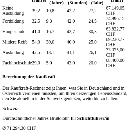
(Jahre)
(Jahr)
(Jahre)
(Stunden)
(Jahr)
Keine
67.149,05
39,2
10,8
42,2
27,2
Ausbildung
CHF
74.996,15
Fortbildung
32,5
9,3
42,0
24,5
CHF
63.822,77
Hauptschule
41,0
16,7
42,7
30,3
CHF
69.230,77
Mittlere Reife
54,0
30,0
40,0
25,0
CHF
73.375,00
Ausbildung
42,5
13,1
41,1
26,1
CHF
68.400,00
Fachhochschule
29,0
5,0
43,0
20,0
CHF
Berechnung der Kaufkraft
Der Kaufkraft-Rechner zeigt Ihnen, was Sie in Deutschland und in
Österreich verdienen müssten, um Ihren derzeitigen Lebensstandard,
den Sie aktuell in in der Schweiz genießen, weiterhin zu halten.
Schweiz
Durchschnittlicher Jahres-Bruttolohn fur
Schichtführer/in
Ø 71.294,30 CHF