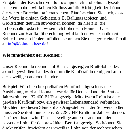
Eingaben der Besucher von lohncomputer.ch und lohnanalyse.de
basieren, haben wir keinen Einfluss auf die Richtigkeit der Löhne,
die wir zur Berechnung heranziehen. Bitte beachten Sie auch, dass
die Werte in einigen Gebieten, z.B. Ballungsgebieten und
Großstädten deutlich abweichen können, da hier z.B. die
Lebenshaltungskosten wesentlich höher sein können. Unser
Rechner zur Kaufkraftberechnung wird laufend weiter optimiert.
Sollte Ihnen ein Fehler auffallen, schreiben Sie uns gerne eine Email
an
info@lohnanalyse.de
!
Wie funktioniert der Rechner?
Unser Rechner berechnet auf Basis angezeigten Bruttolohns des
aktuell gewählten Landes den um die Kaufkraft bereinigten Lohn
der jeweiligen anderen Länder.
Beispiel
: Für einen beispielhaften Beruf mit abgeschlossener
Ausbildung wird auf lohnanalyse.de für Deutschland ein Brutto-
Jahreslohn von 32.400 EUR angezeigt. Mit diesem Lohn ist eine
gewisse Kaufkraft bzw. ein gewisser Lebensstandard verbunden.
Möchten Sie diesen Standard als Angestellter in der Schweiz halten,
müssten Sie dort mindestens 55.728 CHF Brutto im Jahr verdienen.
Darüber hinaus wird für das jeweilige andere Land auch der
passende Lohn für den gewählten Beruf angezeigt. So können Sie
direkt prüfen, inwiefern der jeweilige Lohn von der rechnerischen