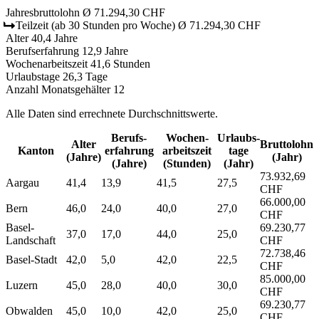
Jahresbruttolohn
Ø 71.294,30 CHF
Teilzeit
(ab 30 Stunden pro Woche)
Ø 71.294,30 CHF
Alter
40,4 Jahre
Berufserfahrung
12,9 Jahre
Wochenarbeitszeit
41,6 Stunden
Urlaubstage
26,3 Tage
Anzahl Monatsgehälter
12
Alle Daten sind errechnete Durchschnittswerte.
Berufs­
Wochen­
Urlaubs­
Alter
Bruttolohn
Kanton
erfahrung
arbeitszeit
tage
(Jahre)
(Jahr)
(Jahre)
(Stunden)
(Jahr)
73.932,69
Aargau
41,4
13,9
41,5
27,5
CHF
66.000,00
Bern
46,0
24,0
40,0
27,0
CHF
Basel-
69.230,77
37,0
17,0
44,0
25,0
Landschaft
CHF
72.738,46
Basel-Stadt
42,0
5,0
42,0
22,5
CHF
85.000,00
Luzern
45,0
28,0
40,0
30,0
CHF
69.230,77
Obwalden
45,0
10,0
42,0
25,0
CHF