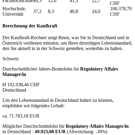
Fachhochschule
49,3
12,0
41,3
22,7
CHF
Hochschule,
100.378,70
37,2
8,3
40,8
24,0
Universität
CHF
Berechnung der Kaufkraft
Der Kaufkraft-Rechner zeigt Ihnen, was Sie in Deutschland und in
Österreich verdienen müssten, um Ihren derzeitigen Lebensstandard,
den Sie aktuell in in der Schweiz genießen, weiterhin zu halten.
Schweiz
Durchschnittlicher Jahres-Bruttolohn fur
Regulatory Affairs
Manager/in
Ø 102.038,46 CHF
Deutschland
Um den Lebensstandard in Deutschland halten zu können,
empfehlen wir folgendes Gehalt:
ca. 71.783,18 EUR
Möglicher Durchschnittslohn für
Regulatory Affairs Manager/in
in Deutschland :
49.923,08 EUR
(Abweichung:
-30%
)