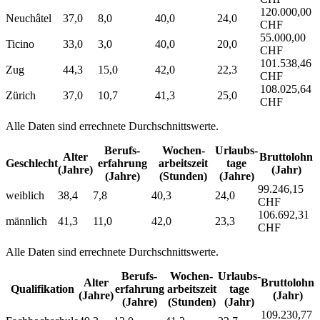
120.000,00
Neuchâtel
37,0
8,0
40,0
24,0
CHF
55.000,00
Ticino
33,0
3,0
40,0
20,0
CHF
101.538,46
Zug
44,3
15,0
42,0
22,3
CHF
108.025,64
Zürich
37,0
10,7
41,3
25,0
CHF
Alle Daten sind errechnete Durchschnittswerte.
Berufs­
Wochen­
Urlaubs­
Alter
Bruttolohn
Geschlecht
erfahrung
arbeitszeit
tage
(Jahre)
(Jahr)
(Jahre)
(Stunden)
(Jahre)
99.246,15
weiblich
38,4
7,8
40,3
24,0
CHF
106.692,31
männlich
41,3
11,0
42,0
23,3
CHF
Alle Daten sind errechnete Durchschnittswerte.
Berufs­
Wochen­
Urlaubs­
Alter
Bruttolohn
Qualifikation
erfahrung
arbeitszeit
tage
(Jahre)
(Jahr)
(Jahre)
(Stunden)
(Jahr)
109.230,77