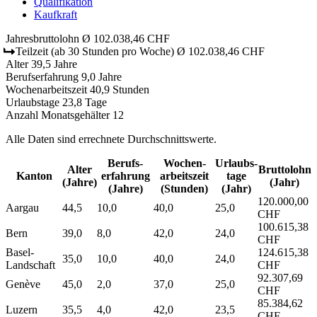
Qualifikation
Kaufkraft
Jahresbruttolohn
Ø 102.038,46 CHF
Teilzeit
(ab 30 Stunden pro Woche)
Ø 102.038,46 CHF
Alter
39,5 Jahre
Berufserfahrung
9,0 Jahre
Wochenarbeitszeit
40,9 Stunden
Urlaubstage
23,8 Tage
Anzahl Monatsgehälter
12
Alle Daten sind errechnete Durchschnittswerte.
Berufs­
Wochen­
Urlaubs­
Alter
Bruttolohn
Kanton
erfahrung
arbeitszeit
tage
(Jahre)
(Jahr)
(Jahre)
(Stunden)
(Jahr)
120.000,00
Aargau
44,5
10,0
40,0
25,0
CHF
100.615,38
Bern
39,0
8,0
42,0
24,0
CHF
Basel-
124.615,38
35,0
10,0
40,0
24,0
Landschaft
CHF
92.307,69
Genève
45,0
2,0
37,0
25,0
CHF
85.384,62
Luzern
35,5
4,0
42,0
23,5
CHF