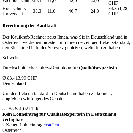
Fachhochschule
39,5
11,0
42,0
25,0
CHF
Hochschule,
83.851,28
38,3
11,8
40,7
24,3
Universität
CHF
Berechnung der Kaufkraft
Der Kaufkraft-Rechner zeigt Ihnen, was Sie in Deutschland und in
Österreich verdienen müssten, um Ihren derzeitigen Lebensstandard,
den Sie aktuell in in der Schweiz genießen, weiterhin zu halten.
Schweiz
Durchschnittlicher Jahres-Bruttolohn fur
Qualitätsexperte/in
Ø 83.413,99 CHF
Deutschland
Um den Lebensstandard in Deutschland halten zu können,
empfehlen wir folgendes Gehalt:
ca. 58.681,02 EUR
Kein Lohneintrag für
Qualitätsexperte/in
in Deutschland
verfügbar.
» Neuen Lohneintrag
erstellen
Österreich