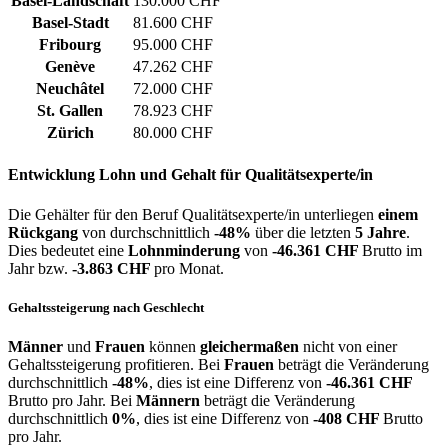
Basel-Landschaft
130.000 CHF
Basel-Stadt
81.600 CHF
Fribourg
95.000 CHF
Genève
47.262 CHF
Neuchâtel
72.000 CHF
St. Gallen
78.923 CHF
Zürich
80.000 CHF
Entwicklung
Lohn und Gehalt
für Qualitätsexperte/in
Die Gehälter für den Beruf Qualitätsexperte/in unterliegen
einem
Rückgang
von durchschnittlich
-48%
über die letzten
5 Jahre
.
Dies bedeutet eine
Lohnminderung
von
-46.361 CHF
Brutto im
Jahr bzw.
-3.863 CHF
pro Monat.
Gehaltssteigerung nach Geschlecht
Männer
und
Frauen
können
gleichermaßen
nicht von einer
Gehaltssteigerung profitieren. Bei
Frauen
beträgt die Veränderung
durchschnittlich
-48%
, dies ist eine Differenz von
-46.361 CHF
Brutto pro Jahr. Bei
Männern
beträgt die Veränderung
durchschnittlich
0%
, dies ist eine Differenz von
-408 CHF
Brutto
pro Jahr.