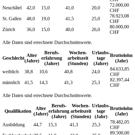
72.000,00
Neuchâtel
42,0
15,0
41,0
20,0
CHF
78.923,08
St. Gallen
48,0
19,0
41,5
25,0
CHF
80.000,00
Zürich
36,0
15,0
40,0
26,0
CHF
Alle Daten sind errechnete Durchschnittswerte.
Berufs­
Wochen­
Urlaubs­
Alter
Bruttolohn
Geschlecht
erfahrung
arbeitszeit
tage
(Jahre)
(Jahr)
(Jahre)
(Stunden)
(Jahre)
84.633,85
weiblich
38,8
10,6
40,8
24,0
CHF
82.397,44
männlich
41,5
14,3
41,3
25,3
CHF
Alle Daten sind errechnete Durchschnittswerte.
Berufs­
Wochen­
Urlaubs­
Alter
Bruttolohn
Qualifikation
erfahrung
arbeitszeit
tage
(Jahre)
(Jahr)
(Jahre)
(Stunden)
(Jahr)
78.482,05
Ausbildung
44,7
15,3
41,3
25,3
CHF
89.500,00