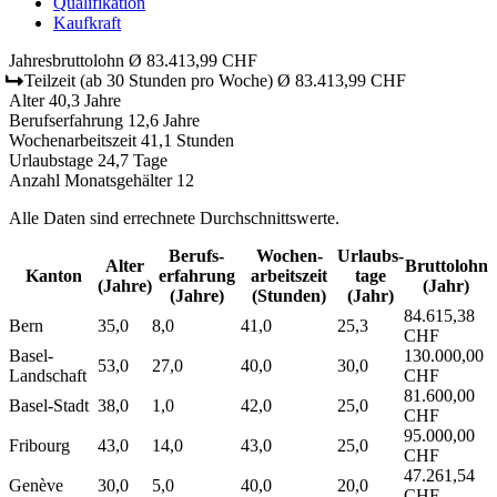
Qualifikation
Kaufkraft
Jahresbruttolohn
Ø 83.413,99 CHF
Teilzeit
(ab 30 Stunden pro Woche)
Ø 83.413,99 CHF
Alter
40,3 Jahre
Berufserfahrung
12,6 Jahre
Wochenarbeitszeit
41,1 Stunden
Urlaubstage
24,7 Tage
Anzahl Monatsgehälter
12
Alle Daten sind errechnete Durchschnittswerte.
Berufs­
Wochen­
Urlaubs­
Alter
Bruttolohn
Kanton
erfahrung
arbeitszeit
tage
(Jahre)
(Jahr)
(Jahre)
(Stunden)
(Jahr)
84.615,38
Bern
35,0
8,0
41,0
25,3
CHF
Basel-
130.000,00
53,0
27,0
40,0
30,0
Landschaft
CHF
81.600,00
Basel-Stadt
38,0
1,0
42,0
25,0
CHF
95.000,00
Fribourg
43,0
14,0
43,0
25,0
CHF
47.261,54
Genève
30,0
5,0
40,0
20,0
CHF