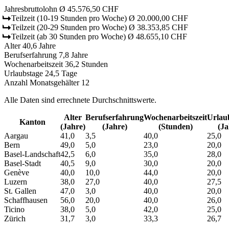
Jahresbruttolohn
Ø 45.576,50 CHF
Teilzeit
(10-19 Stunden pro Woche)
Ø 20.000,00 CHF
Teilzeit
(20-29 Stunden pro Woche)
Ø 38.353,85 CHF
Teilzeit
(ab 30 Stunden pro Woche)
Ø 48.655,10 CHF
Alter
40,6 Jahre
Berufserfahrung
7,8 Jahre
Wochenarbeitszeit
36,2 Stunden
Urlaubstage
24,5 Tage
Anzahl Monatsgehälter
12
Alle Daten sind errechnete Durchschnittswerte.
Alter
Berufs­erfahrung
Wochen­arbeitszeit
Urlaub
Kanton
(Jahre)
(Jahre)
(Stunden)
(Ja
Aargau
41,0
3,5
40,0
25,0
Bern
49,0
5,0
23,0
20,0
Basel-Landschaft
42,5
6,0
35,0
28,0
Basel-Stadt
40,5
9,0
30,0
20,0
Genève
40,0
10,0
44,0
20,0
Luzern
38,0
27,0
40,0
27,5
St. Gallen
47,0
3,0
40,0
20,0
Schaffhausen
56,0
20,0
40,0
26,0
Ticino
38,0
5,0
42,0
25,0
Zürich
31,7
3,0
33,3
26,7