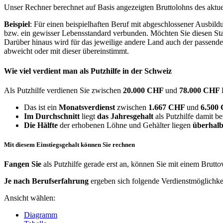
Unser Rechner berechnet auf Basis angezeigten Bruttolohns des aktu
Beispiel
: Für einen beispielhaften Beruf mit abgeschlossener Ausbil
bzw. ein gewisser Lebensstandard verbunden. Möchten Sie diesen Stan
Darüber hinaus wird für das jeweilige andere Land auch der passend
abweicht oder mit dieser übereinstimmt.
Wie viel verdient man als
Putzhilfe
in der Schweiz
Als Putzhilfe verdienen Sie zwischen
20.000 CHF
und
78.000 CHF
Das ist ein
Monatsverdienst
zwischen
1.667 CHF
und
6.500
Im Durchschnitt
liegt
das Jahresgehalt
als Putzhilfe damit b
Die Hälfte
der erhobenen Löhne und Gehälter liegen
überhalb
Mit diesem Einstiegsgehalt können Sie rechnen
Fangen Sie
als Putzhilfe gerade erst an, können Sie mit einem Brutt
Je nach Berufserfahrung
ergeben sich folgende Verdienstmöglichke
Ansicht wählen:
Diagramm