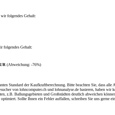
wir folgendes Gehalt:
r folgendes Gehalt:
 EUR
(Abweichung:
-76%
)
ten Standard der Kaufkraftberechnung. Bitte beachten Sie, dass alle 
ucher von lohncomputer.ch und lohnanalyse.de basieren, haben wir kei
eten, z.B. Ballungsgebieten und Großstädten deutlich abweichen können
timiert. Sollte Ihnen ein Fehler auffallen, schreiben Sie uns gerne e