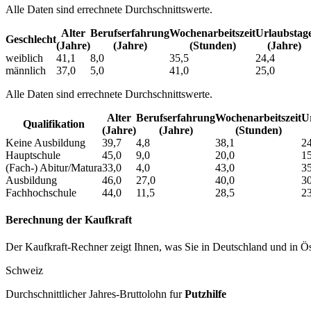
Alle Daten sind errechnete Durchschnittswerte.
Alter
Berufs­erfahrung
Wochen­arbeitszeit
Urlaubs­tag
Geschlecht
(Jahre)
(Jahre)
(Stunden)
(Jahre)
weiblich
41,1
8,0
35,5
24,4
männlich
37,0
5,0
41,0
25,0
Alle Daten sind errechnete Durchschnittswerte.
Alter
Berufs­erfahrung
Wochen­arbeitszeit
Ur
Qualifikation
(Jahre)
(Jahre)
(Stunden)
Keine Ausbildung
39,7
4,8
38,1
24
Hauptschule
45,0
9,0
20,0
15
(Fach-) Abitur/Matura
33,0
4,0
43,0
35
Ausbildung
46,0
27,0
40,0
30
Fachhochschule
44,0
11,5
28,5
23
Berechnung der Kaufkraft
Der Kaufkraft-Rechner zeigt Ihnen, was Sie in Deutschland und in Öst
Schweiz
Durchschnittlicher Jahres-Bruttolohn fur
Putzhilfe