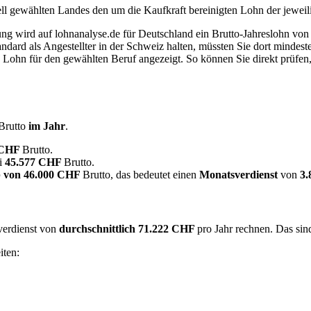
ell gewählten Landes den um die Kaufkraft bereinigten Lohn der jeweil
dung wird auf lohnanalyse.de für Deutschland ein Brutto-Jahreslohn vo
dard als Angestellter in der Schweiz halten, müssten Sie dort mindes
e Lohn für den gewählten Beruf angezeigt. So können Sie direkt prüfen
Brutto
im Jahr
.
 CHF
Brutto.
ei
45.577 CHF
Brutto.
 von
46.000 CHF
Brutto, das bedeutet einen
Monatsverdienst
von
3
overdienst von
durchschnittlich
71.222 CHF
pro Jahr rechnen. Das si
iten: