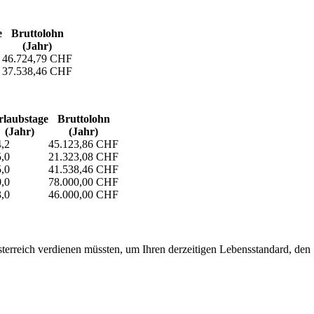
e
Bruttolohn
(Jahr)
46.724,79 CHF
37.538,46 CHF
laubs­tage
Bruttolohn
(Jahr)
(Jahr)
,2
45.123,86 CHF
,0
21.323,08 CHF
,0
41.538,46 CHF
,0
78.000,00 CHF
,0
46.000,00 CHF
erreich verdienen müssten, um Ihren derzeitigen Lebensstandard, den Si