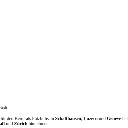
Stadt
ür den Beruf als Putzhilfe. In
Schaffhausen
,
Luzern
und
Genève
hab
aft
und
Zürich
hinnehmen.