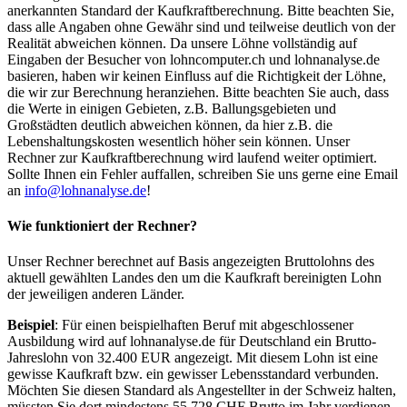
anerkannten Standard der Kaufkraftberechnung. Bitte beachten Sie,
dass alle Angaben ohne Gewähr sind und teilweise deutlich von der
Realität abweichen können. Da unsere Löhne vollständig auf
Eingaben der Besucher von lohncomputer.ch und lohnanalyse.de
basieren, haben wir keinen Einfluss auf die Richtigkeit der Löhne,
die wir zur Berechnung heranziehen. Bitte beachten Sie auch, dass
die Werte in einigen Gebieten, z.B. Ballungsgebieten und
Großstädten deutlich abweichen können, da hier z.B. die
Lebenshaltungskosten wesentlich höher sein können. Unser
Rechner zur Kaufkraftberechnung wird laufend weiter optimiert.
Sollte Ihnen ein Fehler auffallen, schreiben Sie uns gerne eine Email
an
info@lohnanalyse.de
!
Wie funktioniert der Rechner?
Unser Rechner berechnet auf Basis angezeigten Bruttolohns des
aktuell gewählten Landes den um die Kaufkraft bereinigten Lohn
der jeweiligen anderen Länder.
Beispiel
: Für einen beispielhaften Beruf mit abgeschlossener
Ausbildung wird auf lohnanalyse.de für Deutschland ein Brutto-
Jahreslohn von 32.400 EUR angezeigt. Mit diesem Lohn ist eine
gewisse Kaufkraft bzw. ein gewisser Lebensstandard verbunden.
Möchten Sie diesen Standard als Angestellter in der Schweiz halten,
müssten Sie dort mindestens 55.728 CHF Brutto im Jahr verdienen.