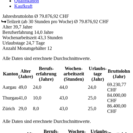
Qualifikation
Kaufkraft
Jahresbruttolohn
Ø 79.876,92 CHF
Teilzeit
(ab 30 Stunden pro Woche)
Ø 79.876,92 CHF
Alter
39,7 Jahre
Berufserfahrung
14,0 Jahre
Wochenarbeitszeit
43,3 Stunden
Urlaubstage
24,7 Tage
Anzahl Monatsgehälter
12
Alle Daten sind errechnete Durchschnittswerte.
Berufs­
Wochen­
Urlaubs­
Alter
Bruttolohn
Kanton
erfahrung
arbeitszeit
tage
(Jahre)
(Jahr)
(Jahre)
(Stunden)
(Jahr)
69.230,77
Aargau
49,0
24,0
44,0
24,0
CHF
84.000,00
Thurgau
41,0
10,0
43,0
25,0
CHF
86.400,00
Zürich
29,0
8,0
43,0
25,0
CHF
Alle Daten sind errechnete Durchschnittswerte.
Berufs­
Wochen­
Urlaubs­