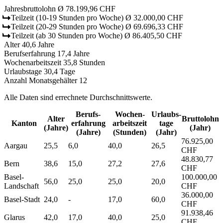
Jahresbruttolohn
Ø 78.199,96 CHF
Teilzeit
(10-19 Stunden pro Woche)
Ø 32.000,00 CHF
Teilzeit
(20-29 Stunden pro Woche)
Ø 69.696,33 CHF
Teilzeit
(ab 30 Stunden pro Woche)
Ø 86.405,50 CHF
Alter
40,6 Jahre
Berufserfahrung
17,4 Jahre
Wochenarbeitszeit
35,8 Stunden
Urlaubstage
30,4 Tage
Anzahl Monatsgehälter
12
Alle Daten sind errechnete Durchschnittswerte.
Berufs­
Wochen­
Urlaubs­
Alter
Bruttolohn
Kanton
erfahrung
arbeitszeit
tage
(Jahre)
(Jahr)
(Jahre)
(Stunden)
(Jahr)
76.925,00
Aargau
25,5
6,0
40,0
26,5
CHF
48.830,77
Bern
38,6
15,0
27,2
27,6
CHF
Basel-
100.000,00
56,0
25,0
25,0
20,0
Landschaft
CHF
36.000,00
Basel-Stadt
24,0
-
17,0
60,0
CHF
91.938,46
Glarus
42,0
17,0
40,0
25,0
CHF