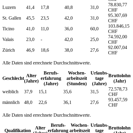
78.830,77
Luzern
41,4
17,8
40,8
31,0
CHF
95.307,69
St. Gallen
45,5
23,5
42,0
31,0
CHF
103.846,15
Ticino
41,0
11,0
36,0
60,0
CHF
74.592,00
Valais
23,0
-
42,0
25,0
CHF
92.007,04
Zürich
46,9
18,6
38,0
27,6
CHF
Alle Daten sind errechnete Durchschnittswerte.
Berufs­
Wochen­
Urlaubs­
Alter
Bruttolohn
Geschlecht
erfahrung
arbeitszeit
tage
(Jahre)
(Jahr)
(Jahre)
(Stunden)
(Jahre)
72.578,73
weiblich
37,9
15,1
35,6
31,5
CHF
93.457,59
männlich
48,0
22,6
36,1
27,6
CHF
Alle Daten sind errechnete Durchschnittswerte.
Berufs­
Wochen­
Urlaubs­
Alter
Bruttolohn
Qualifikation
erfahrung
arbeitszeit
tage