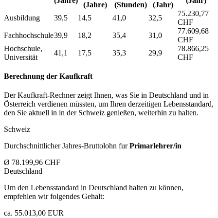
(Jahre)
(Jahr)
(Jahre)
(Stunden)
(Jahr)
75.230,77
Ausbildung
39,5
14,5
41,0
32,5
CHF
77.609,68
Fachhochschule
39,9
18,2
35,4
31,0
CHF
Hochschule,
78.866,25
41,1
17,5
35,3
29,9
Universität
CHF
Berechnung der Kaufkraft
Der Kaufkraft-Rechner zeigt Ihnen, was Sie in Deutschland und in
Österreich verdienen müssten, um Ihren derzeitigen Lebensstandard,
den Sie aktuell in in der Schweiz genießen, weiterhin zu halten.
Schweiz
Durchschnittlicher Jahres-Bruttolohn fur
Primarlehrer/in
Ø 78.199,96 CHF
Deutschland
Um den Lebensstandard in Deutschland halten zu können,
empfehlen wir folgendes Gehalt:
ca. 55.013,00 EUR