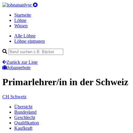
Startseite
Löhne
Wissen
Alle Löhne
Löhne eintragen
Zurück zur Liste
Jobangebote
Primarlehrer/in
in der Schweiz
CH
Schweiz
Übersicht
Bundesland
Geschlecht
Qualifikation
Kaufkraft