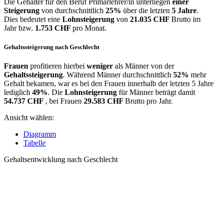
Die Gehälter für den Beruf Primarlehrer/in unterliegen
einer
Steigerung
von durchschnittlich
25%
über die letzten
5 Jahre
.
Dies bedeutet eine
Lohnsteigerung
von
21.035 CHF
Brutto im
Jahr bzw.
1.753 CHF
pro Monat.
Gehaltssteigerung nach Geschlecht
Frauen
profitieren hierbei
weniger
als Männer von der
Gehaltssteigerung
. Während Männer durchschnittlich
52%
mehr
Gehalt bekamen, war es bei den Frauen innerhalb der letzten 5 Jahre
lediglich
49%
. Die
Lohnsteigerung
für Männer beträgt damit
54.737 CHF
, bei Frauen
29.583 CHF
Brutto pro Jahr.
Ansicht wählen:
Diagramm
Tabelle
Gehaltsentwicklung nach Geschlecht