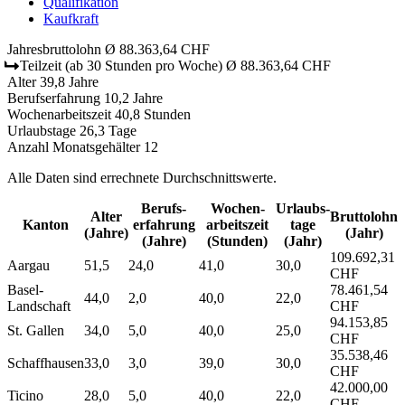
Qualifikation
Kaufkraft
Jahresbruttolohn
Ø 88.363,64 CHF
Teilzeit
(ab 30 Stunden pro Woche)
Ø 88.363,64 CHF
Alter
39,8 Jahre
Berufserfahrung
10,2 Jahre
Wochenarbeitszeit
40,8 Stunden
Urlaubstage
26,3 Tage
Anzahl Monatsgehälter
12
Alle Daten sind errechnete Durchschnittswerte.
Berufs­
Wochen­
Urlaubs­
Alter
Bruttolohn
Kanton
erfahrung
arbeitszeit
tage
(Jahre)
(Jahr)
(Jahre)
(Stunden)
(Jahr)
109.692,31
Aargau
51,5
24,0
41,0
30,0
CHF
Basel-
78.461,54
44,0
2,0
40,0
22,0
Landschaft
CHF
94.153,85
St. Gallen
34,0
5,0
40,0
25,0
CHF
35.538,46
Schaffhausen
33,0
3,0
39,0
30,0
CHF
42.000,00
Ticino
28,0
5,0
40,0
22,0
CHF