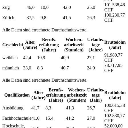
101.538,46
Zug
46,0
10,0
42,0
25,0
CHF
100.230,77
Zürich
37,5
9,8
41,5
26,3
CHF
Alle Daten sind errechnete Durchschnittswerte.
Berufs­
Wochen­
Urlaubs­
Alter
Bruttolohn
Geschlecht
erfahrung
arbeitszeit
tage
(Jahre)
(Jahr)
(Jahre)
(Stunden)
(Jahre)
91.980,77
weiblich
42,4
10,9
40,9
27,1
CHF
78.717,95
männlich
33,0
8,3
40,7
24,0
CHF
Alle Daten sind errechnete Durchschnittswerte.
Berufs­
Wochen­
Urlaubs­
Alter
Bruttolohn
Qualifikation
erfahrung
arbeitszeit
tage
(Jahre)
(Jahr)
(Jahre)
(Stunden)
(Jahr)
100.615,38
Ausbildung
41,7
8,3
41,3
26,7
CHF
102.830,77
Fachhochschule
41,6
15,4
41,2
27,0
CHF
Hochschule,
52.000,00