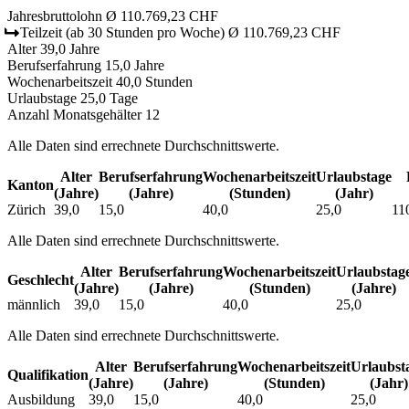
Jahresbruttolohn
Ø 110.769,23 CHF
Teilzeit
(ab 30 Stunden pro Woche)
Ø 110.769,23 CHF
Alter
39,0 Jahre
Berufserfahrung
15,0 Jahre
Wochenarbeitszeit
40,0 Stunden
Urlaubstage
25,0 Tage
Anzahl Monatsgehälter
12
Alle Daten sind errechnete Durchschnittswerte.
Alter
Berufs­erfahrung
Wochen­arbeitszeit
Urlaubs­tage
Kanton
(Jahre)
(Jahre)
(Stunden)
(Jahr)
Zürich
39,0
15,0
40,0
25,0
11
Alle Daten sind errechnete Durchschnittswerte.
Alter
Berufs­erfahrung
Wochen­arbeitszeit
Urlaubs­tag
Geschlecht
(Jahre)
(Jahre)
(Stunden)
(Jahre)
männlich
39,0
15,0
40,0
25,0
Alle Daten sind errechnete Durchschnittswerte.
Alter
Berufs­erfahrung
Wochen­arbeitszeit
Urlaubs­t
Qualifikation
(Jahre)
(Jahre)
(Stunden)
(Jahr)
Ausbildung
39,0
15,0
40,0
25,0