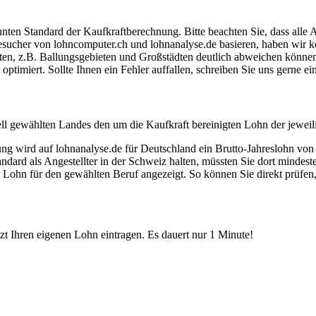
ten Standard der Kaufkraftberechnung. Bitte beachten Sie, dass alle 
ucher von lohncomputer.ch und lohnanalyse.de basieren, haben wir kei
eten, z.B. Ballungsgebieten und Großstädten deutlich abweichen können
timiert. Sollte Ihnen ein Fehler auffallen, schreiben Sie uns gerne e
ell gewählten Landes den um die Kaufkraft bereinigten Lohn der jeweil
dung wird auf lohnanalyse.de für Deutschland ein Brutto-Jahreslohn vo
dard als Angestellter in der Schweiz halten, müssten Sie dort mindes
e Lohn für den gewählten Beruf angezeigt. So können Sie direkt prüfen
etzt Ihren eigenen Lohn eintragen. Es dauert nur 1 Minute!