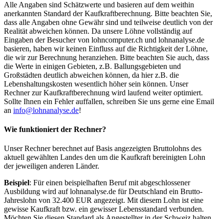
Alle Angaben sind Schätzwerte und basieren auf dem weithin
anerkannten Standard der Kaufkraftberechnung. Bitte beachten Sie,
dass alle Angaben ohne Gewähr sind und teilweise deutlich von der
Realität abweichen können. Da unsere Löhne vollständig auf
Eingaben der Besucher von lohncomputer.ch und lohnanalyse.de
basieren, haben wir keinen Einfluss auf die Richtigkeit der Löhne,
die wir zur Berechnung heranziehen. Bitte beachten Sie auch, dass
die Werte in einigen Gebieten, z.B. Ballungsgebieten und
Großstädten deutlich abweichen können, da hier z.B. die
Lebenshaltungskosten wesentlich höher sein können. Unser
Rechner zur Kaufkraftberechnung wird laufend weiter optimiert.
Sollte Ihnen ein Fehler auffallen, schreiben Sie uns gerne eine Email
an
info@lohnanalyse.de
!
Wie funktioniert der Rechner?
Unser Rechner berechnet auf Basis angezeigten Bruttolohns des
aktuell gewählten Landes den um die Kaufkraft bereinigten Lohn
der jeweiligen anderen Länder.
Beispiel
: Für einen beispielhaften Beruf mit abgeschlossener
Ausbildung wird auf lohnanalyse.de für Deutschland ein Brutto-
Jahreslohn von 32.400 EUR angezeigt. Mit diesem Lohn ist eine
gewisse Kaufkraft bzw. ein gewisser Lebensstandard verbunden.
Möchten Sie diesen Standard als Angestellter in der Schweiz halten,