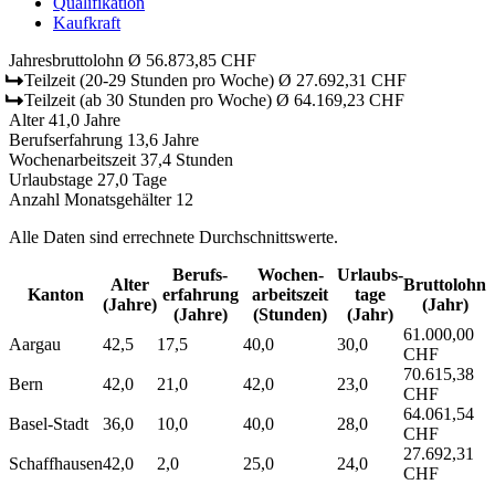
Qualifikation
Kaufkraft
Jahresbruttolohn
Ø 56.873,85 CHF
Teilzeit
(20-29 Stunden pro Woche)
Ø 27.692,31 CHF
Teilzeit
(ab 30 Stunden pro Woche)
Ø 64.169,23 CHF
Alter
41,0 Jahre
Berufserfahrung
13,6 Jahre
Wochenarbeitszeit
37,4 Stunden
Urlaubstage
27,0 Tage
Anzahl Monatsgehälter
12
Alle Daten sind errechnete Durchschnittswerte.
Berufs­
Wochen­
Urlaubs­
Alter
Bruttolohn
Kanton
erfahrung
arbeitszeit
tage
(Jahre)
(Jahr)
(Jahre)
(Stunden)
(Jahr)
61.000,00
Aargau
42,5
17,5
40,0
30,0
CHF
70.615,38
Bern
42,0
21,0
42,0
23,0
CHF
64.061,54
Basel-Stadt
36,0
10,0
40,0
28,0
CHF
27.692,31
Schaffhausen
42,0
2,0
25,0
24,0
CHF