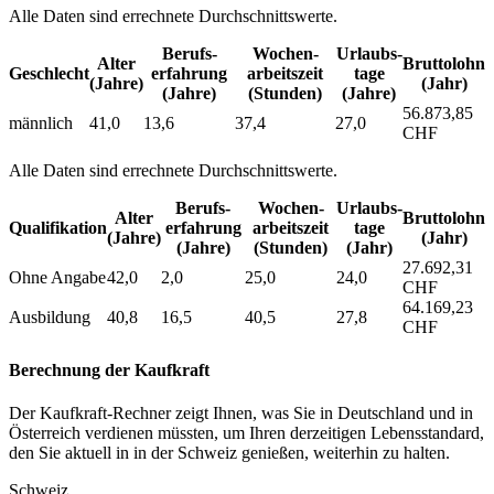
Alle Daten sind errechnete Durchschnittswerte.
Berufs­
Wochen­
Urlaubs­
Alter
Bruttolohn
Geschlecht
erfahrung
arbeitszeit
tage
(Jahre)
(Jahr)
(Jahre)
(Stunden)
(Jahre)
56.873,85
männlich
41,0
13,6
37,4
27,0
CHF
Alle Daten sind errechnete Durchschnittswerte.
Berufs­
Wochen­
Urlaubs­
Alter
Bruttolohn
Qualifikation
erfahrung
arbeitszeit
tage
(Jahre)
(Jahr)
(Jahre)
(Stunden)
(Jahr)
27.692,31
Ohne Angabe
42,0
2,0
25,0
24,0
CHF
64.169,23
Ausbildung
40,8
16,5
40,5
27,8
CHF
Berechnung der Kaufkraft
Der Kaufkraft-Rechner zeigt Ihnen, was Sie in Deutschland und in
Österreich verdienen müssten, um Ihren derzeitigen Lebensstandard,
den Sie aktuell in in der Schweiz genießen, weiterhin zu halten.
Schweiz