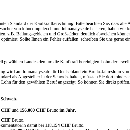
ten Standard der Kaufkraftberechnung. Bitte beachten Sie, dass alle 
ucher von lohncomputer.ch und lohnanalyse.de basieren, haben wir kei
eten, z.B. Ballungsgebieten und Großstädten deutlich abweichen können
timiert. Sollte Ihnen ein Fehler auffallen, schreiben Sie uns gerne e
ell gewählten Landes den um die Kaufkraft bereinigten Lohn der jeweil
dung wird auf lohnanalyse.de für Deutschland ein Brutto-Jahreslohn vo
dard als Angestellter in der Schweiz halten, müssten Sie dort mindes
e Lohn für den gewählten Beruf angezeigt. So können Sie direkt prüfen
r Schweiz
0 CHF
und
156.000 CHF
Brutto
im Jahr
.
0 CHF
Brutto.
okumentator/in damit bei
118.154 CHF
Brutto.