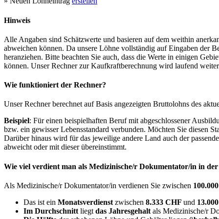
» Neuen Lohneintrag
erstellen
Hinweis
Alle Angaben sind Schätzwerte und basieren auf dem weithin anerkann
abweichen können. Da unsere Löhne vollständig auf Eingaben der Bes
heranziehen. Bitte beachten Sie auch, dass die Werte in einigen Gebi
können. Unser Rechner zur Kaufkraftberechnung wird laufend weiter op
Wie funktioniert der Rechner?
Unser Rechner berechnet auf Basis angezeigten Bruttolohns des aktu
Beispiel
: Für einen beispielhaften Beruf mit abgeschlossener Ausbil
bzw. ein gewisser Lebensstandard verbunden. Möchten Sie diesen Stan
Darüber hinaus wird für das jeweilige andere Land auch der passend
abweicht oder mit dieser übereinstimmt.
Wie viel verdient man als
Medizinische/r Dokumentator/in
in de
Als Medizinische/r Dokumentator/in verdienen Sie zwischen
100.00
Das ist ein
Monatsverdienst
zwischen
8.333 CHF
und
13.00
Im Durchschnitt
liegt
das Jahresgehalt
als Medizinische/r D