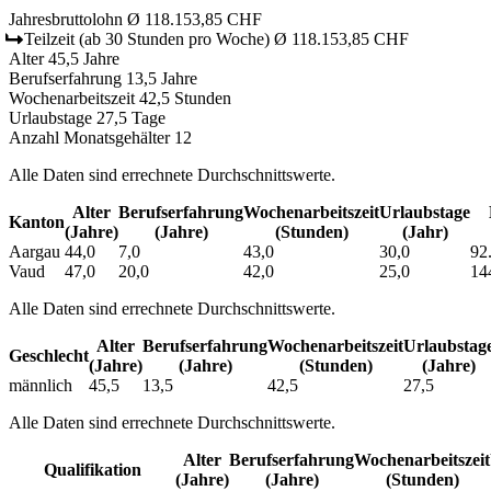
Jahresbruttolohn
Ø 118.153,85 CHF
Teilzeit
(ab 30 Stunden pro Woche)
Ø 118.153,85 CHF
Alter
45,5 Jahre
Berufserfahrung
13,5 Jahre
Wochenarbeitszeit
42,5 Stunden
Urlaubstage
27,5 Tage
Anzahl Monatsgehälter
12
Alle Daten sind errechnete Durchschnittswerte.
Alter
Berufs­erfahrung
Wochen­arbeitszeit
Urlaubs­tage
Kanton
(Jahre)
(Jahre)
(Stunden)
(Jahr)
Aargau
44,0
7,0
43,0
30,0
92
Vaud
47,0
20,0
42,0
25,0
14
Alle Daten sind errechnete Durchschnittswerte.
Alter
Berufs­erfahrung
Wochen­arbeitszeit
Urlaubs­tag
Geschlecht
(Jahre)
(Jahre)
(Stunden)
(Jahre)
männlich
45,5
13,5
42,5
27,5
Alle Daten sind errechnete Durchschnittswerte.
Alter
Berufs­erfahrung
Wochen­arbeitszeit
Qualifikation
(Jahre)
(Jahre)
(Stunden)