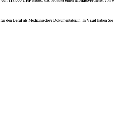
 von
118.000 CHF
Brutto, das bedeutet einen
Monatsverdienst
von
9
für den Beruf als Medizinische/r Dokumentator/in. In
Vaud
haben Sie