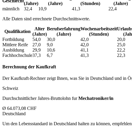
Geschlecht
(Jahre)
(Jahre)
(Stunden)
(Jahre)
männlich
32,4
10,9
41,3
22,4
Alle Daten sind errechnete Durchschnittswerte.
Alter
Berufs­erfahrung
Wochen­arbeitszeit
Urlaubs
Qualifikation
(Jahre)
(Jahre)
(Stunden)
(Jah
Fortbildung
54,0
30,0
42,0
20,0
Mittlere Reife
27,0
9,0
42,0
25,0
Ausbildung
29,9
10,6
41,1
22,2
Fachhochschule
37,3
6,7
41,3
22,3
Berechnung der Kaufkraft
Der Kaufkraft-Rechner zeigt Ihnen, was Sie in Deutschland und in Öst
Schweiz
Durchschnittlicher Jahres-Bruttolohn fur
Mechatroniker/in
Ø 64.073,08 CHF
Deutschland
Um den Lebensstandard in Deutschland halten zu können, empfehlen 