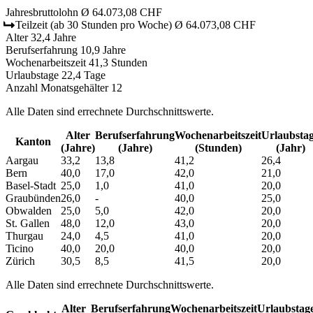
Jahresbruttolohn
Ø 64.073,08 CHF
Teilzeit
(ab 30 Stunden pro Woche)
Ø 64.073,08 CHF
Alter
32,4 Jahre
Berufserfahrung
10,9 Jahre
Wochenarbeitszeit
41,3 Stunden
Urlaubstage
22,4 Tage
Anzahl Monatsgehälter
12
Alle Daten sind errechnete Durchschnittswerte.
Alter
Berufs­erfahrung
Wochen­arbeitszeit
Urlaubs­ta
Kanton
(Jahre)
(Jahre)
(Stunden)
(Jahr)
Aargau
33,2
13,8
41,2
26,4
Bern
40,0
17,0
42,0
21,0
Basel-Stadt
25,0
1,0
41,0
20,0
Graubünden
26,0
-
40,0
25,0
Obwalden
25,0
5,0
42,0
20,0
St. Gallen
48,0
12,0
43,0
20,0
Thurgau
24,0
4,5
41,0
20,0
Ticino
40,0
20,0
40,0
20,0
Zürich
30,5
8,5
41,5
20,0
Alle Daten sind errechnete Durchschnittswerte.
Alter
Berufs­erfahrung
Wochen­arbeitszeit
Urlaubs­tag