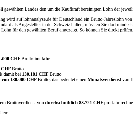
ell gewählten Landes den um die Kaufkraft bereinigten Lohn der jeweil
dung wird auf lohnanalyse.de für Deutschland ein Brutto-Jahreslohn vo
dard als Angestellter in der Schweiz halten, müssten Sie dort mindes
e Lohn für den gewählten Beruf angezeigt. So können Sie direkt prüfen
1.000 CHF
Brutto
im Jahr
.
0 CHF
Brutto.
ik damit bei
130.181 CHF
Brutto.
 von
130.000 CHF
Brutto, das bedeutet einen
Monatsverdienst
von
inem Bruttoverdienst von
durchschnittlich
83.721 CHF
pro Jahr rechn
iten: