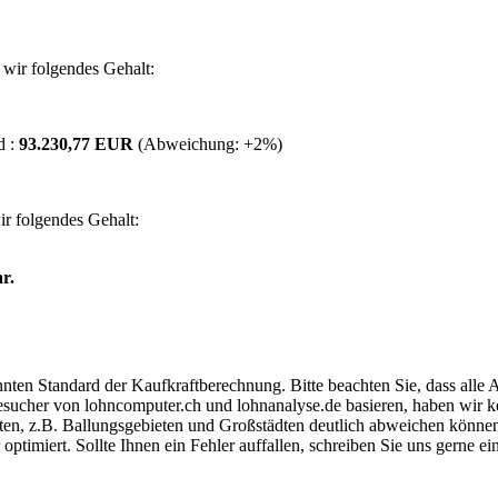
wir folgendes Gehalt:
d :
93.230,77 EUR
(Abweichung:
+2%
)
r folgendes Gehalt:
r.
ten Standard der Kaufkraftberechnung. Bitte beachten Sie, dass alle 
ucher von lohncomputer.ch und lohnanalyse.de basieren, haben wir kei
eten, z.B. Ballungsgebieten und Großstädten deutlich abweichen können
timiert. Sollte Ihnen ein Fehler auffallen, schreiben Sie uns gerne e