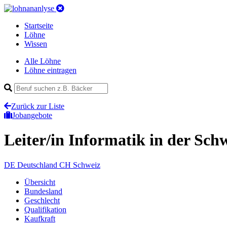
Startseite
Löhne
Wissen
Alle Löhne
Löhne eintragen
Zurück zur Liste
Jobangebote
Leiter/in Informatik
in der Sch
DE
Deutschland
CH
Schweiz
Übersicht
Bundesland
Geschlecht
Qualifikation
Kaufkraft