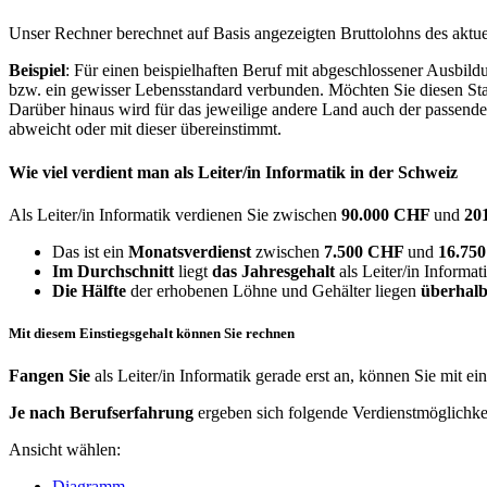
Unser Rechner berechnet auf Basis angezeigten Bruttolohns des aktu
Beispiel
: Für einen beispielhaften Beruf mit abgeschlossener Ausbil
bzw. ein gewisser Lebensstandard verbunden. Möchten Sie diesen Stan
Darüber hinaus wird für das jeweilige andere Land auch der passend
abweicht oder mit dieser übereinstimmt.
Wie viel verdient man als
Leiter/in Informatik
in der Schweiz
Als Leiter/in Informatik verdienen Sie zwischen
90.000 CHF
und
20
Das ist ein
Monatsverdienst
zwischen
7.500 CHF
und
16.75
Im Durchschnitt
liegt
das Jahresgehalt
als Leiter/in Informat
Die Hälfte
der erhobenen Löhne und Gehälter liegen
überhalb
Mit diesem Einstiegsgehalt können Sie rechnen
Fangen Sie
als Leiter/in Informatik gerade erst an, können Sie mit e
Je nach Berufserfahrung
ergeben sich folgende Verdienstmöglichke
Ansicht wählen:
Diagramm