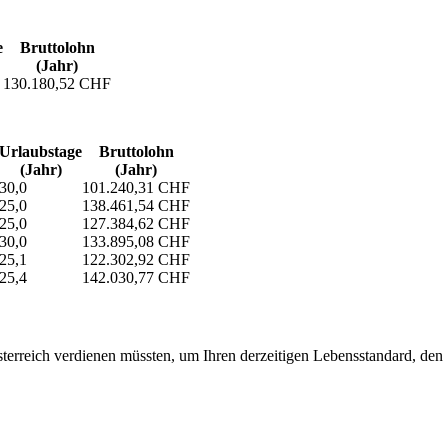
e
Bruttolohn
(Jahr)
130.180,52 CHF
Urlaubs­tage
Bruttolohn
(Jahr)
(Jahr)
30,0
101.240,31 CHF
25,0
138.461,54 CHF
25,0
127.384,62 CHF
30,0
133.895,08 CHF
25,1
122.302,92 CHF
25,4
142.030,77 CHF
erreich verdienen müssten, um Ihren derzeitigen Lebensstandard, den Si