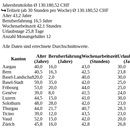
Jahresbruttolohn
Ø 130.180,52 CHF
Teilzeit
(ab 30 Stunden pro Woche)
Ø 130.180,52 CHF
Alter
43,2 Jahre
Berufserfahrung
16,5 Jahre
Wochenarbeitszeit
42,1 Stunden
Urlaubstage
25,8 Tage
Anzahl Monatsgehälter
12
Alle Daten sind errechnete Durchschnittswerte.
Alter
Berufs­erfahrung
Wochen­arbeitszeit
Urlaub
Kanton
(Jahre)
(Jahre)
(Stunden)
(Ja
Aargau
40,0
16,0
43,0
30,0
Bern
40,5
16,3
42,5
23,8
Basel-Landschaft
20,0
2,0
40,0
30,0
Basel-Stadt
59,0
35,0
42,0
25,0
Fribourg
53,0
20,0
44,0
25,0
Genève
39,0
8,0
41,5
24,0
Luzern
44,5
15,0
41,0
30,0
Solothurn
48,0
28,0
42,0
23,0
Thurgau
44,0
21,7
40,7
28,3
Ticino
39,0
12,0
43,5
23,0
Vaud
52,0
15,0
42,0
20,0
Zürich
45,8
16,0
42,8
26,8