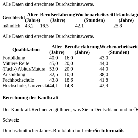
Alle Daten sind errechnete Durchschnittswerte.
Alter
Berufs­erfahrung
Wochen­arbeitszeit
Urlaubs­tag
Geschlecht
(Jahre)
(Jahre)
(Stunden)
(Jahre)
männlich
43,2
16,5
42,1
25,8
Alle Daten sind errechnete Durchschnittswerte.
Alter
Berufs­erfahrung
Wochen­arbeitszeit
Qualifikation
(Jahre)
(Jahre)
(Stunden)
Fortbildung
40,0
16,0
43,0
Mittlere Reife
45,0
20,0
44,0
(Fach-) Abitur/Matura
53,0
20,0
44,0
Ausbildung
32,5
10,0
38,0
Fachhochschule
43,8
18,6
41,8
Hochschule, Universität
44,1
14,8
42,9
Berechnung der Kaufkraft
Der Kaufkraft-Rechner zeigt Ihnen, was Sie in Deutschland und in Öst
Schweiz
Durchschnittlicher Jahres-Bruttolohn fur
Leiter/in Informatik