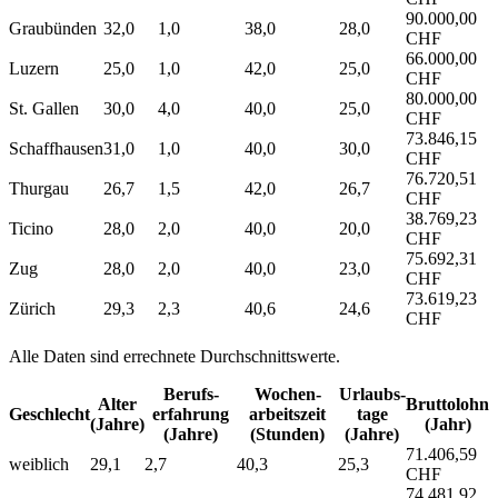
90.000,00
Graubünden
32,0
1,0
38,0
28,0
CHF
66.000,00
Luzern
25,0
1,0
42,0
25,0
CHF
80.000,00
St. Gallen
30,0
4,0
40,0
25,0
CHF
73.846,15
Schaffhausen
31,0
1,0
40,0
30,0
CHF
76.720,51
Thurgau
26,7
1,5
42,0
26,7
CHF
38.769,23
Ticino
28,0
2,0
40,0
20,0
CHF
75.692,31
Zug
28,0
2,0
40,0
23,0
CHF
73.619,23
Zürich
29,3
2,3
40,6
24,6
CHF
Alle Daten sind errechnete Durchschnittswerte.
Berufs­
Wochen­
Urlaubs­
Alter
Bruttolohn
Geschlecht
erfahrung
arbeitszeit
tage
(Jahre)
(Jahr)
(Jahre)
(Stunden)
(Jahre)
71.406,59
weiblich
29,1
2,7
40,3
25,3
CHF
74.481,92