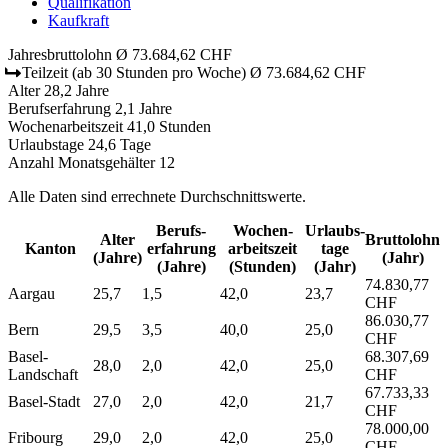
Qualifikation
Kaufkraft
Jahresbruttolohn
Ø 73.684,62 CHF
Teilzeit
(ab 30 Stunden pro Woche)
Ø 73.684,62 CHF
Alter
28,2 Jahre
Berufserfahrung
2,1 Jahre
Wochenarbeitszeit
41,0 Stunden
Urlaubstage
24,6 Tage
Anzahl Monatsgehälter
12
Alle Daten sind errechnete Durchschnittswerte.
Berufs­
Wochen­
Urlaubs­
Alter
Bruttolohn
Kanton
erfahrung
arbeitszeit
tage
(Jahre)
(Jahr)
(Jahre)
(Stunden)
(Jahr)
74.830,77
Aargau
25,7
1,5
42,0
23,7
CHF
86.030,77
Bern
29,5
3,5
40,0
25,0
CHF
Basel-
68.307,69
28,0
2,0
42,0
25,0
Landschaft
CHF
67.733,33
Basel-Stadt
27,0
2,0
42,0
21,7
CHF
78.000,00
Fribourg
29,0
2,0
42,0
25,0
CHF