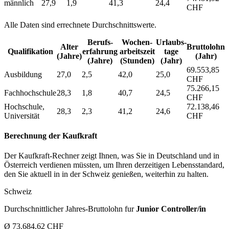
männlich
27,9
1,9
41,3
24,4
CHF
Alle Daten sind errechnete Durchschnittswerte.
Berufs­
Wochen­
Urlaubs­
Alter
Bruttolohn
Qualifikation
erfahrung
arbeitszeit
tage
(Jahre)
(Jahr)
(Jahre)
(Stunden)
(Jahr)
69.553,85
Ausbildung
27,0
2,5
42,0
25,0
CHF
75.266,15
Fachhochschule
28,3
1,8
40,7
24,5
CHF
Hochschule,
72.138,46
28,3
2,3
41,2
24,6
Universität
CHF
Berechnung der Kaufkraft
Der Kaufkraft-Rechner zeigt Ihnen, was Sie in Deutschland und in
Österreich verdienen müssten, um Ihren derzeitigen Lebensstandard,
den Sie aktuell in in der Schweiz genießen, weiterhin zu halten.
Schweiz
Durchschnittlicher Jahres-Bruttolohn fur
Junior Controller/in
Ø 73.684,62 CHF