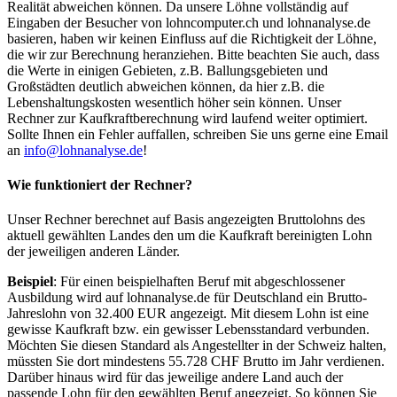
Realität abweichen können. Da unsere Löhne vollständig auf
Eingaben der Besucher von lohncomputer.ch und lohnanalyse.de
basieren, haben wir keinen Einfluss auf die Richtigkeit der Löhne,
die wir zur Berechnung heranziehen. Bitte beachten Sie auch, dass
die Werte in einigen Gebieten, z.B. Ballungsgebieten und
Großstädten deutlich abweichen können, da hier z.B. die
Lebenshaltungskosten wesentlich höher sein können. Unser
Rechner zur Kaufkraftberechnung wird laufend weiter optimiert.
Sollte Ihnen ein Fehler auffallen, schreiben Sie uns gerne eine Email
an
info@lohnanalyse.de
!
Wie funktioniert der Rechner?
Unser Rechner berechnet auf Basis angezeigten Bruttolohns des
aktuell gewählten Landes den um die Kaufkraft bereinigten Lohn
der jeweiligen anderen Länder.
Beispiel
: Für einen beispielhaften Beruf mit abgeschlossener
Ausbildung wird auf lohnanalyse.de für Deutschland ein Brutto-
Jahreslohn von 32.400 EUR angezeigt. Mit diesem Lohn ist eine
gewisse Kaufkraft bzw. ein gewisser Lebensstandard verbunden.
Möchten Sie diesen Standard als Angestellter in der Schweiz halten,
müssten Sie dort mindestens 55.728 CHF Brutto im Jahr verdienen.
Darüber hinaus wird für das jeweilige andere Land auch der
passende Lohn für den gewählten Beruf angezeigt. So können Sie