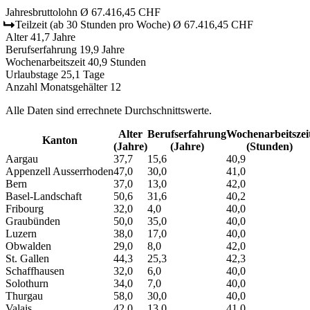
Jahresbruttolohn
Ø 67.416,45 CHF
Teilzeit
(ab 30 Stunden pro Woche)
Ø 67.416,45 CHF
Alter
41,7 Jahre
Berufserfahrung
19,9 Jahre
Wochenarbeitszeit
40,9 Stunden
Urlaubstage
25,1 Tage
Anzahl Monatsgehälter
12
Alle Daten sind errechnete Durchschnittswerte.
Alter
Berufs­erfahrung
Wochen­arbeitszei
Kanton
(Jahre)
(Jahre)
(Stunden)
Aargau
37,7
15,6
40,9
Appenzell Ausserrhoden
47,0
30,0
41,0
Bern
37,0
13,0
42,0
Basel-Landschaft
50,6
31,6
40,2
Fribourg
32,0
4,0
40,0
Graubünden
50,0
35,0
40,0
Luzern
38,0
17,0
40,0
Obwalden
29,0
8,0
42,0
St. Gallen
44,3
25,3
42,3
Schaffhausen
32,0
6,0
40,0
Solothurn
34,0
7,0
40,0
Thurgau
58,0
30,0
40,0
Valais
42,0
13,0
41,0