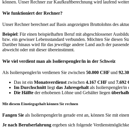
können. Unser Rechner zur Kaufkraftberechnung wird laufend weiter op
Wie funktioniert der Rechner?
Unser Rechner berechnet auf Basis angezeigten Bruttolohns des aktu
Beispiel
: Für einen beispielhaften Beruf mit abgeschlossener Ausbil
bzw. ein gewisser Lebensstandard verbunden. Möchten Sie diesen Stan
Darüber hinaus wird für das jeweilige andere Land auch der passend
abweicht oder mit dieser übereinstimmt.
Wie viel verdient man als
Isolierspengler/in
in der Schweiz
Als Isolierspengler/in verdienen Sie zwischen
50.000 CHF
und
92.3
Das ist ein
Monatsverdienst
zwischen
4.167 CHF
und
7.692
Im Durchschnitt
liegt
das Jahresgehalt
als Isolierspengler/in
Die Hälfte
der erhobenen Löhne und Gehälter liegen
überhalb
Mit diesem Einstiegsgehalt können Sie rechnen
Fangen Sie
als Isolierspengler/in gerade erst an, können Sie mit ein
Je nach Berufserfahrung
ergeben sich folgende Verdienstmöglichke