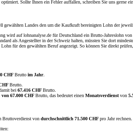
timiert. Sollte Ihnen ein Fehler auffallen, schreiben Sie uns gerne e
ell gewählten Landes den um die Kaufkraft bereinigten Lohn der jeweil
dung wird auf lohnanalyse.de für Deutschland ein Brutto-Jahreslohn vo
dard als Angestellter in der Schweiz halten, müssten Sie dort mindes
e Lohn für den gewählten Beruf angezeigt. So können Sie direkt prüfen
00 CHF
Brutto
im Jahr
.
 CHF
Brutto.
 damit bei
67.416 CHF
Brutto.
 von
67.000 CHF
Brutto, das bedeutet einen
Monatsverdienst
von
5
em Bruttoverdienst von
durchschnittlich
71.500 CHF
pro Jahr rechnen
iten: