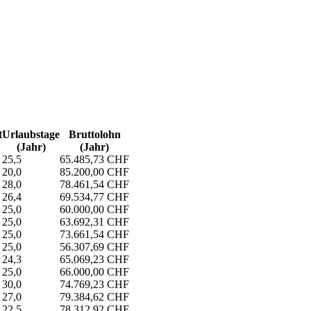
t
Urlaubs­tage
Bruttolohn
(Jahr)
(Jahr)
25,5
65.485,73 CHF
20,0
85.200,00 CHF
28,0
78.461,54 CHF
26,4
69.534,77 CHF
25,0
60.000,00 CHF
25,0
63.692,31 CHF
25,0
73.661,54 CHF
25,0
56.307,69 CHF
24,3
65.069,23 CHF
25,0
66.000,00 CHF
30,0
74.769,23 CHF
27,0
79.384,62 CHF
22,5
78.312,92 CHF