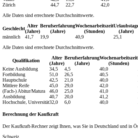
Zürich
44,7
22,7
42,0
Alle Daten sind errechnete Durchschnittswerte.
Alter
Berufs­erfahrung
Wochen­arbeitszeit
Urlaubs­tag
Geschlecht
(Jahre)
(Jahre)
(Stunden)
(Jahre)
männlich
41,7
19,9
40,9
25,1
Alle Daten sind errechnete Durchschnittswerte.
Alter
Berufs­erfahrung
Wochen­arbeitszeit
Qualifikation
(Jahre)
(Jahre)
(Stunden)
Keine Ausbildung
34,5
4,5
40,0
Fortbildung
51,0
26,5
40,5
Hauptschule
42,5
21,0
40,0
Mittlere Reife
45,0
29,0
42,0
(Fach-) Abitur/Matura
46,0
25,0
41,0
Ausbildung
40,7
20,0
41,2
Hochschule, Universität
32,0
6,0
40,0
Berechnung der Kaufkraft
Der Kaufkraft-Rechner zeigt Ihnen, was Sie in Deutschland und in Öst
Schweiz