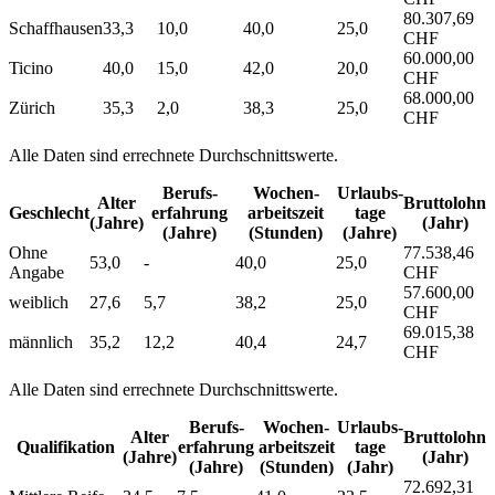
80.307,69
Schaffhausen
33,3
10,0
40,0
25,0
CHF
60.000,00
Ticino
40,0
15,0
42,0
20,0
CHF
68.000,00
Zürich
35,3
2,0
38,3
25,0
CHF
Alle Daten sind errechnete Durchschnittswerte.
Berufs­
Wochen­
Urlaubs­
Alter
Bruttolohn
Geschlecht
erfahrung
arbeitszeit
tage
(Jahre)
(Jahr)
(Jahre)
(Stunden)
(Jahre)
Ohne
77.538,46
53,0
-
40,0
25,0
Angabe
CHF
57.600,00
weiblich
27,6
5,7
38,2
25,0
CHF
69.015,38
männlich
35,2
12,2
40,4
24,7
CHF
Alle Daten sind errechnete Durchschnittswerte.
Berufs­
Wochen­
Urlaubs­
Alter
Bruttolohn
Qualifikation
erfahrung
arbeitszeit
tage
(Jahre)
(Jahr)
(Jahre)
(Stunden)
(Jahr)
72.692,31