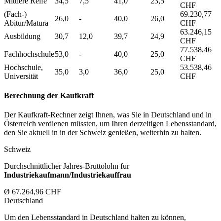
Mittlere Reife
34,5
7,5
41,0
23,5
CHF
(Fach-)
69.230,77
26,0
-
40,0
26,0
Abitur/Matura
CHF
63.246,15
Ausbildung
30,7
12,0
39,7
24,9
CHF
77.538,46
Fachhochschule
53,0
-
40,0
25,0
CHF
Hochschule,
53.538,46
35,0
3,0
36,0
25,0
Universität
CHF
Berechnung der Kaufkraft
Der Kaufkraft-Rechner zeigt Ihnen, was Sie in Deutschland und in
Österreich verdienen müssten, um Ihren derzeitigen Lebensstandard,
den Sie aktuell in in der Schweiz genießen, weiterhin zu halten.
Schweiz
Durchschnittlicher Jahres-Bruttolohn fur
Industriekaufmann/Industriekauffrau
Ø 67.264,96 CHF
Deutschland
Um den Lebensstandard in Deutschland halten zu können,