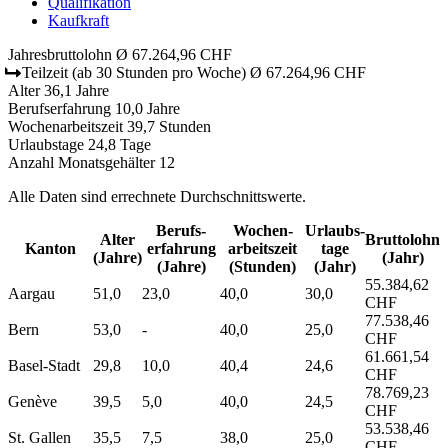
Qualifikation
Kaufkraft
Jahresbruttolohn
Ø 67.264,96 CHF
Teilzeit
(ab 30 Stunden pro Woche)
Ø 67.264,96 CHF
Alter
36,1 Jahre
Berufserfahrung
10,0 Jahre
Wochenarbeitszeit
39,7 Stunden
Urlaubstage
24,8 Tage
Anzahl Monatsgehälter
12
Alle Daten sind errechnete Durchschnittswerte.
Berufs­
Wochen­
Urlaubs­
Alter
Bruttolohn
Kanton
erfahrung
arbeitszeit
tage
(Jahre)
(Jahr)
(Jahre)
(Stunden)
(Jahr)
55.384,62
Aargau
51,0
23,0
40,0
30,0
CHF
77.538,46
Bern
53,0
-
40,0
25,0
CHF
61.661,54
Basel-Stadt
29,8
10,0
40,4
24,6
CHF
78.769,23
Genève
39,5
5,0
40,0
24,5
CHF
53.538,46
St. Gallen
35,5
7,5
38,0
25,0
CHF