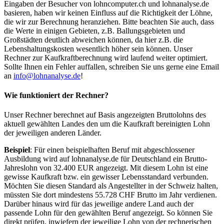
Eingaben der Besucher von lohncomputer.ch und lohnanalyse.de
basieren, haben wir keinen Einfluss auf die Richtigkeit der Löhne,
die wir zur Berechnung heranziehen. Bitte beachten Sie auch, dass
die Werte in einigen Gebieten, z.B. Ballungsgebieten und
Großstädten deutlich abweichen können, da hier z.B. die
Lebenshaltungskosten wesentlich höher sein können. Unser
Rechner zur Kaufkraftberechnung wird laufend weiter optimiert.
Sollte Ihnen ein Fehler auffallen, schreiben Sie uns gerne eine Email
an
info@lohnanalyse.de
!
Wie funktioniert der Rechner?
Unser Rechner berechnet auf Basis angezeigten Bruttolohns des
aktuell gewählten Landes den um die Kaufkraft bereinigten Lohn
der jeweiligen anderen Länder.
Beispiel
: Für einen beispielhaften Beruf mit abgeschlossener
Ausbildung wird auf lohnanalyse.de für Deutschland ein Brutto-
Jahreslohn von 32.400 EUR angezeigt. Mit diesem Lohn ist eine
gewisse Kaufkraft bzw. ein gewisser Lebensstandard verbunden.
Möchten Sie diesen Standard als Angestellter in der Schweiz halten,
müssten Sie dort mindestens 55.728 CHF Brutto im Jahr verdienen.
Darüber hinaus wird für das jeweilige andere Land auch der
passende Lohn für den gewählten Beruf angezeigt. So können Sie
direkt prüfen, inwiefern der jeweilige Lohn von der rechnerischen